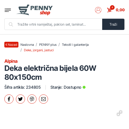
0
0,00
Traži
Naslovna
PENNY plus
Tekstil i galanterija
Nazad
Deke, jorgani, jastuci
Alpina
Deka električna bijela 60W
80x150cm
Šifra artikla: 234805
Stanje:
Dostupno