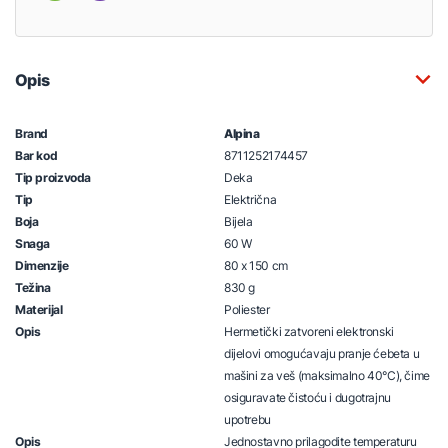
Opis
Brand
Alpina
Bar kod
8711252174457
Tip proizvoda
Deka
Tip
Električna
Boja
Bijela
Snaga
60 W
Dimenzije
80 x 150 cm
Težina
830 g
Materijal
Poliester
Opis
Hermetički zatvoreni elektronski
dijelovi omogućavaju pranje ćebeta u
mašini za veš (maksimalno 40°C), čime
osiguravate čistoću i dugotrajnu
upotrebu
Opis
Jednostavno prilagodite temperaturu