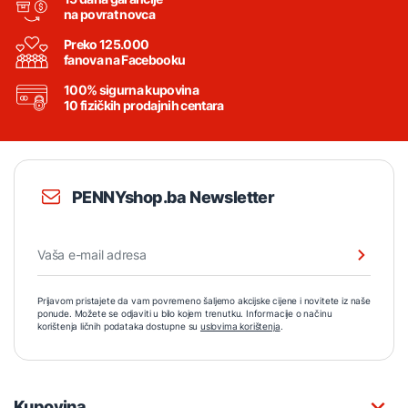
na povrat novca
Preko 125.000
fanova na Facebooku
100% sigurna kupovina
10 fizičkih prodajnih centara
PENNYshop.ba Newsletter
Prijavom pristajete da vam povremeno šaljemo akcijske cijene i novitete iz naše
ponude. Možete se odjaviti u bilo kojem trenutku. Informacije o načinu
korištenja ličnih podataka dostupne su
uslovima korištenja
.
Kupovina