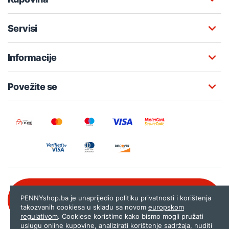
Servisi
Informacije
Povežite se
Besplatna korisnička podrška:
PENNYshop.ba je unaprijedio politiku privatnosti i korištenja
080 020 261
takozvanih cookiesa u skladu sa novom
europskom
regulativom
. Cookiese koristimo kako bismo mogli pružati
uslugu online kupovine, analizirati korištenje sadržaja, nuditi