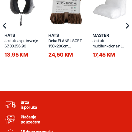
Previous
Nex
HATS
HATS
MASTER
Jastuk za putovanje
Deka FLANEL SOFT
Jastuk
67.00356.99
150x200cm
multifunkcionalni
67.00371.99
640x530x350mm
13,95 KM
24,50 KM
17,45 KM
Brza
isporuka
Plaćanje
pouzećem
15 dana garancije