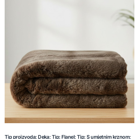
Tip proizvoda: Deka; Tip: Flanel; Tip: S umjetnim krznom;