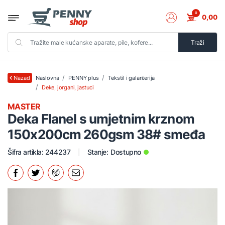
0
0,00
Traži
Naslovna
PENNY plus
Tekstil i galanterija
Nazad
Deke, jorgani, jastuci
MASTER
Deka Flanel s umjetnim krznom
150x200cm 260gsm 38# smeđa
Šifra artikla: 244237
Stanje:
Dostupno