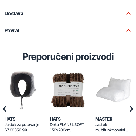
Dostava
Povrat
Preporučeni proizvodi
Previous
Nex
HATS
HATS
MASTER
Jastuk za putovanje
Deka FLANEL SOFT
Jastuk
67.00356.99
150x200cm
multifunkcionalni
67.00371.99
640x530x350mm