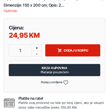
Dimenzije: 150 x 200 cm; Opis: 2...
Opširnije
Cijena:
24,95
+
1
DODAJ U KORPU
-
BRZA KUPOVINA
Plaćanje pouzećem
Dodaj u omiljene
Platite na rate!
Platite ovaj proizvod na rate po istoj cijeni, ako je ukupni
iznos vaše narudžbe preko 100,00 KM.