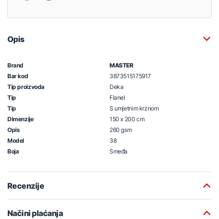
Opis
Brand
MASTER
Bar kod
3873515175917
Tip proizvoda
Deka
Tip
Flanel
Tip
S umjetnim krznom
Dimenzije
150 x 200 cm
Opis
260 gsm
Model
38
Boja
Smeđa
Recenzije
Načini plaćanja