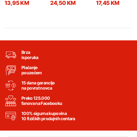
13,95 KM
24,50 KM
17,45 KM
Brza
isporuka
Plaćanje
pouzećem
15 dana garancije
na povrat novca
Preko 125.000
fanova na Facebooku
100% sigurna kupovina
10 fizičkih prodajnih centara