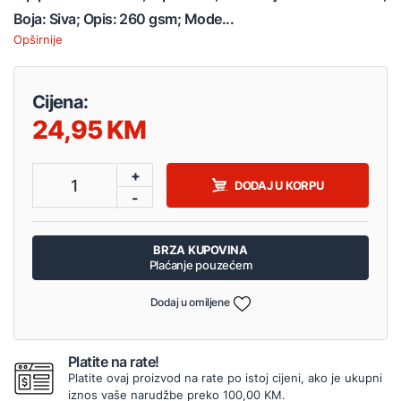
Boja: Siva; Opis: 260 gsm; Mode...
Opširnije
Cijena:
24,95
+
1
DODAJ U KORPU
-
BRZA KUPOVINA
Plaćanje pouzećem
Dodaj u omiljene
Platite na rate!
Platite ovaj proizvod na rate po istoj cijeni, ako je ukupni
iznos vaše narudžbe preko 100,00 KM.