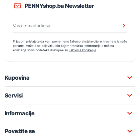
PENNYshop.ba Newsletter
Prijavom pristajete da vam povremeno šaljemo akcijske cijene i novitete iz naše
ponude. Možete se odjaviti u bilo kojem trenutku. Informacije o načinu
korištenja ličnih podataka dostupne su
uslovima korištenja
.
Kupovina
Servisi
Informacije
Povežite se