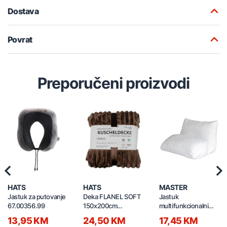
Dostava
Povrat
Preporučeni proizvodi
Previous
Nex
HATS
HATS
MASTER
Jastuk za putovanje
Deka FLANEL SOFT
Jastuk
67.00356.99
150x200cm
multifunkcionalni
67.00371.99
640x530x350mm
13,95 KM
24,50 KM
17,45 KM