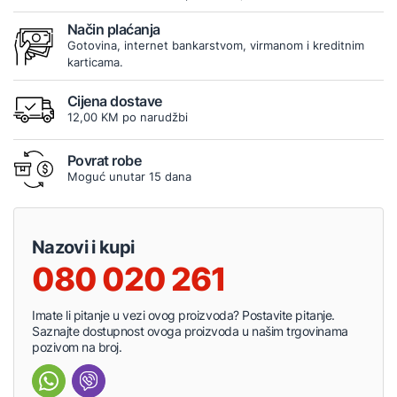
Način plaćanja
Gotovina, internet bankarstvom, virmanom i kreditnim
karticama.
Cijena dostave
12,00 KM po narudžbi
Povrat robe
Moguć unutar 15 dana
Nazovi i kupi
080 020 261
Imate li pitanje u vezi ovog proizvoda? Postavite pitanje.
Saznajte dostupnost ovoga proizvoda u našim trgovinama
pozivom na broj.