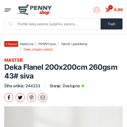
0
0,00
Traži
Naslovna
PENNY plus
Tekstil i galanterija
Nazad
Deke, jorgani, jastuci
MASTER
Deka Flanel 200x200cm 260gsm
43# siva
Šifra artikla: 244233
Stanje:
Dostupno