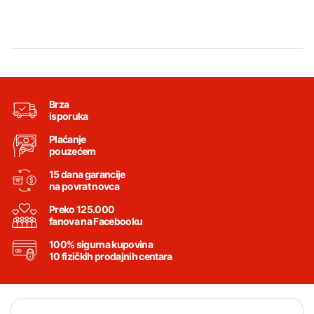
Brza
isporuka
Plaćanje
pouzećem
15 dana garancije
na povrat novca
Preko 125.000
fanova na Facebooku
100% sigurna kupovina
10 fizičkih prodajnih centara