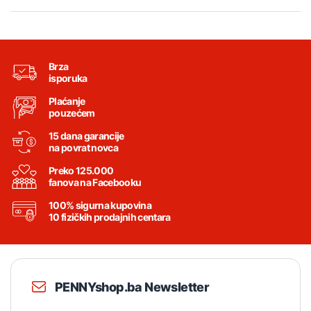
Brza
isporuka
Plaćanje
pouzećem
15 dana garancije
na povrat novca
Preko 125.000
fanova na Facebooku
100% sigurna kupovina
10 fizičkih prodajnih centara
PENNYshop.ba Newsletter