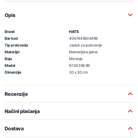
Opis
Brand
HATS
Bar kod
4047445604499
Tip proizvoda
Jastuk za putovanje
Materijal
Memorijska pjena
Boja
Mix boje
Model
67.00356.99
Dimenzije
30 x 30 cm
Recenzije
Načini plaćanja
Dostava