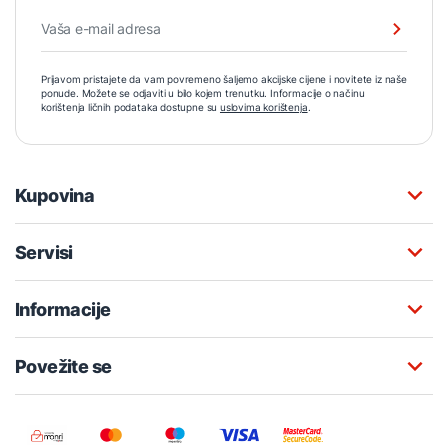
Prijavom pristajete da vam povremeno šaljemo akcijske cijene i novitete iz naše
ponude. Možete se odjaviti u bilo kojem trenutku. Informacije o načinu
korištenja ličnih podataka dostupne su
uslovima korištenja
.
Kupovina
Servisi
Informacije
Povežite se