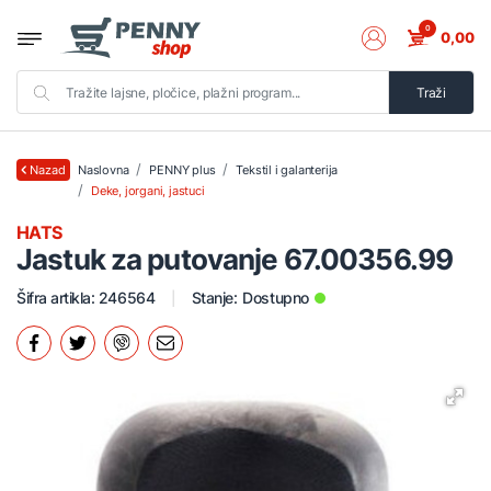
0
0,00
Traži
Naslovna
PENNY plus
Tekstil i galanterija
Nazad
Deke, jorgani, jastuci
HATS
Jastuk za putovanje 67.00356.99
Šifra artikla: 246564
Stanje:
Dostupno