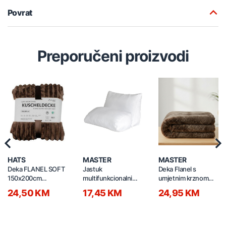
Povrat
Preporučeni proizvodi
Previous
Nex
HATS
MASTER
MASTER
Deka FLANEL SOFT
Jastuk
Deka Flanel s
150x200cm
multifunkcionalni
umjetnim krznom
67.00371.99
640x530x350mm
150x200cm 260gsm
24,50 KM
17,45 KM
24,95 KM
38# smeđa