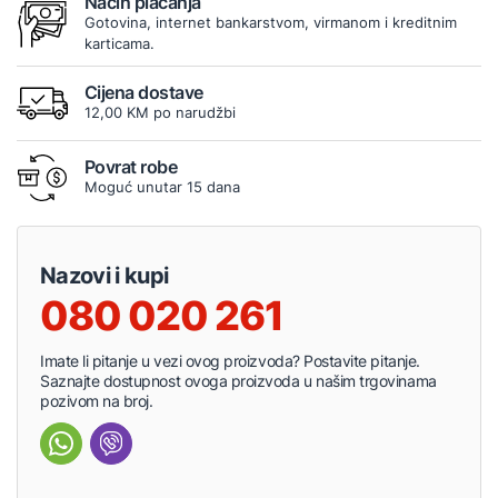
Način plaćanja
Gotovina, internet bankarstvom, virmanom i kreditnim
karticama.
Cijena dostave
12,00 KM po narudžbi
Povrat robe
Moguć unutar 15 dana
Nazovi i kupi
080 020 261
Imate li pitanje u vezi ovog proizvoda? Postavite pitanje.
Saznajte dostupnost ovoga proizvoda u našim trgovinama
pozivom na broj.