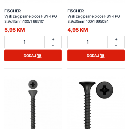
FISCHER
FISCHER
Vijak za gipsane ploče FSN-TPG
Vijak za gipsane ploče FSN-TPG
3,9x45mm 100/1 665101
3,9x35mm 100/1 665084
5,95 KM
4,95 KM
+
+
1
1
-
-
DODAJ
DODAJ