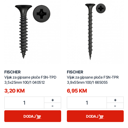
FISCHER
FISCHER
Vijak za gipsane ploče FSN-TPD
Vijak za gipsane ploče FSN-TPR
3,5x25mm 100/1 040512
3,9x55mm 100/1 665055
3,20 KM
6,95 KM
+
+
1
1
-
-
DODAJ
DODAJ