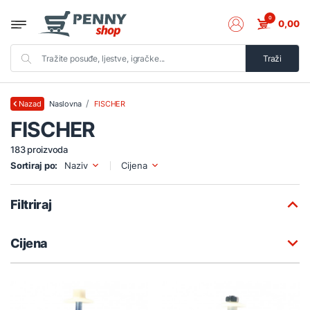
0
0,00
Traži
Naslovna
FISCHER
Nazad
FISCHER
183 proizvoda
Sortiraj po:
Naziv
Cijena
Filtriraj
Cijena