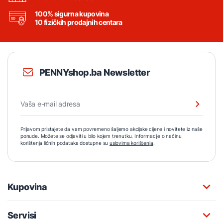
100% sigurna kupovina
10 fizičkih prodajnih centara
PENNYshop.ba Newsletter
Prijavom pristajete da vam povremeno šaljemo akcijske cijene i novitete iz naše
ponude. Možete se odjaviti u bilo kojem trenutku. Informacije o načinu
korištenja ličnih podataka dostupne su
uslovima korištenja
.
Kupovina
Servisi