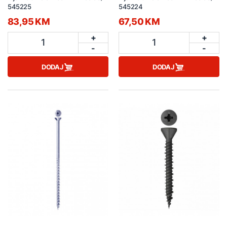
545225
545224
83,95 KM
67,50 KM
+
+
1
1
-
-
DODAJ
DODAJ