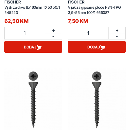
FISCHER
FISCHER
Vijak za drvo 8x160mm TX50 50/1
Vijak za gipsane ploče FSN-TPG
545223
3,9x55mm 100/1 665087
62,50 KM
7,50 KM
+
+
1
1
-
-
DODAJ
DODAJ