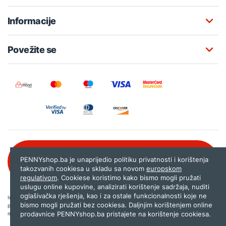
Informacije
Povežite se
Besplatna korisnička podrška:
PENNYshop.ba je unaprijedio politiku privatnosti i korištenja
080 020 261
takozvanih cookiesa u skladu sa novom
europskom
regulativom
. Cookiese koristimo kako bismo mogli pružati
uslugu online kupovine, analizirati korištenje sadržaja, nuditi
oglašivačka rješenja, kao i za ostale funkcionalnosti koje ne
Internet trgovina PENNYshop.ba nastoji objavljivati samo provjerene i pravilne
bismo mogli pružati bez cookiesa. Daljnjim korištenjem online
podatke. Ako na našoj stranici otkrijete neistinite, odnosno neadekvatne informacije,
prodavnice PENNYshop.ba pristajete na korištenje cookiesa.
molimo vas da nam to javite na
shop@pennyplus.com
.