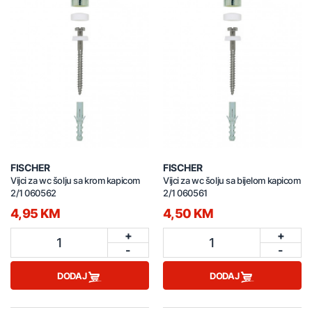
FISCHER
FISCHER
Vijci za wc šolju sa krom kapicom
Vijci za wc šolju sa bijelom kapicom
2/1 060562
2/1 060561
4,95 KM
4,50 KM
+
+
1
1
-
-
DODAJ
DODAJ