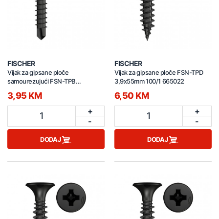
FISCHER
FISCHER
Vijak za gipsane ploče
Vijak za gipsane ploče FSN-TPD
samourezujući FSN-TPB
3,9x55mm 100/1 665022
3,5x25mm 100/1 040599
3,95 KM
6,50 KM
+
+
1
1
-
-
DODAJ
DODAJ