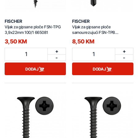
FISCHER
FISCHER
Vijak za gipsane ploče FSN-TPG
Vijak za gipsane ploče
3,9x22mm 100/1 665081
samourezujući FSN-TPB
3,5x55mm 100/1 665077
3,50 KM
8,50 KM
+
+
1
1
-
-
DODAJ
DODAJ