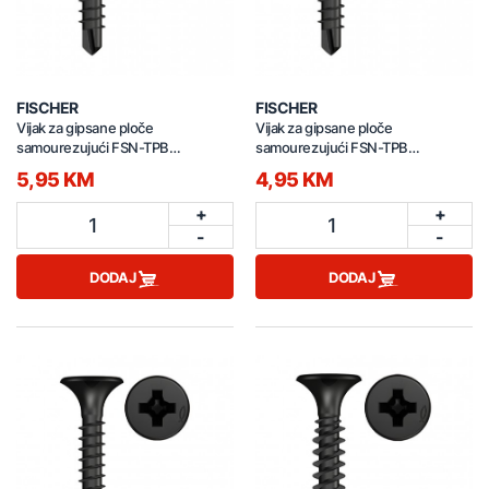
FISCHER
FISCHER
Vijak za gipsane ploče
Vijak za gipsane ploče
samourezujući FSN-TPB
samourezujući FSN-TPB
3,5x45mm 100/1 665074
3,5x35mm 100/1 665071
5,95 KM
4,95 KM
+
+
1
1
-
-
DODAJ
DODAJ