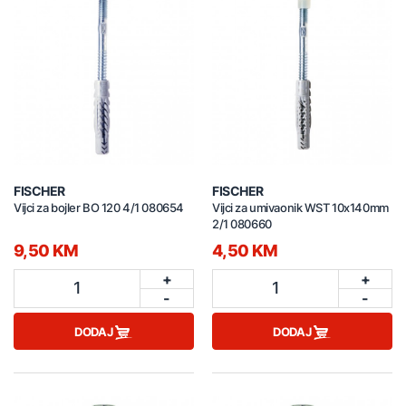
FISCHER
FISCHER
Vijci za bojler BO 120 4/1 080654
Vijci za umivaonik WST 10x140mm
2/1 080660
9,50 KM
4,50 KM
+
+
1
1
-
-
DODAJ
DODAJ