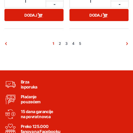
1
1
-
-
DODAJ
DODAJ
1
2
3
4
5
Brza
isporuka
Plaćanje
pouzećem
15 dana garancije
na povrat novca
Preko 125.000
fanova na Facebooku