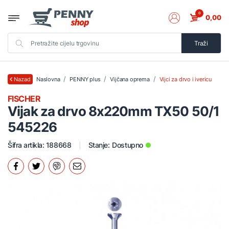
0
0,00
Traži
Naslovna
PENNY plus
Vijčana oprema
Vijci za drvo i ivericu
Nazad
FISCHER
Vijak za drvo 8x220mm TX50 50/1
545226
Šifra artikla: 188668
Stanje:
Dostupno