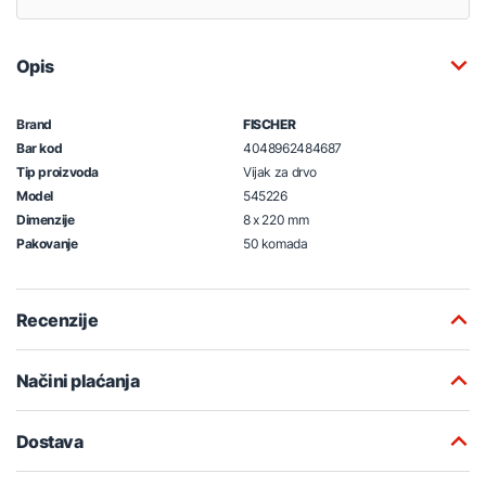
Opis
Brand
FISCHER
Bar kod
4048962484687
Tip proizvoda
Vijak za drvo
Model
545226
Dimenzije
8 x 220 mm
Pakovanje
50 komada
Recenzije
Načini plaćanja
Dostava