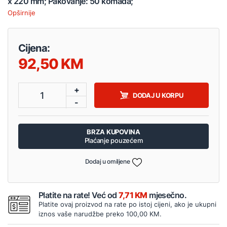
x 220 mm; Pakovanje: 50 komada;
Opširnije
Cijena:
92,50
+
1
DODAJ U KORPU
-
BRZA KUPOVINA
Plaćanje pouzećem
Dodaj u omiljene
Platite na rate! Već od
7,71 KM
mjesečno.
Platite ovaj proizvod na rate po istoj cijeni, ako je ukupni
iznos vaše narudžbe preko 100,00 KM.