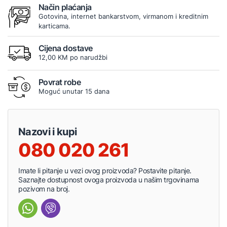
Način plaćanja
Gotovina, internet bankarstvom, virmanom i kreditnim
karticama.
Cijena dostave
12,00 KM po narudžbi
Povrat robe
Moguć unutar 15 dana
Nazovi i kupi
080 020 261
Imate li pitanje u vezi ovog proizvoda? Postavite pitanje.
Saznajte dostupnost ovoga proizvoda u našim trgovinama
pozivom na broj.