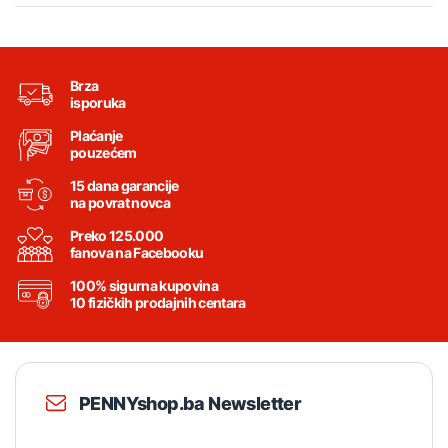
Brza
isporuka
Plaćanje
pouzećem
15 dana garancije
na povrat novca
Preko 125.000
fanova na Facebooku
100% sigurna kupovina
10 fizičkih prodajnih centara
PENNYshop.ba Newsletter