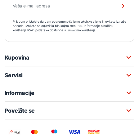
Prijavom pristajete da vam povremeno šaljemo akcijske cijene i novitete iz naše
ponude. Možete se odjaviti u bilo kojem trenutku. Informacije o načinu
korištenja ličnih podataka dostupne su
uslovima korištenja
.
Kupovina
Servisi
Informacije
Povežite se