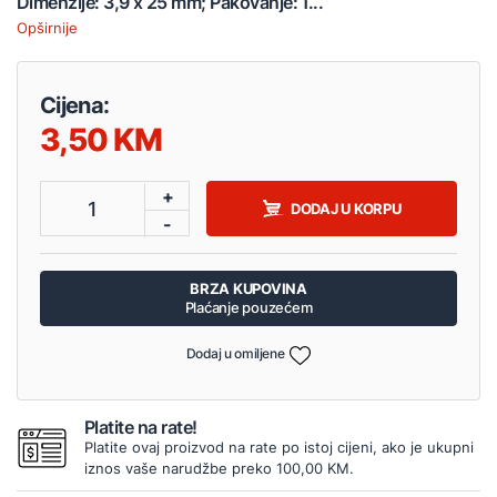
Dimenzije: 3,9 x 25 mm; Pakovanje: 1...
Opširnije
Cijena:
3,50
+
1
DODAJ U KORPU
-
BRZA KUPOVINA
Plaćanje pouzećem
Dodaj u omiljene
Platite na rate!
Platite ovaj proizvod na rate po istoj cijeni, ako je ukupni
iznos vaše narudžbe preko 100,00 KM.