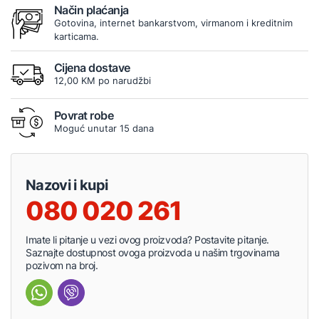
Način plaćanja
Gotovina, internet bankarstvom, virmanom i kreditnim
karticama.
Cijena dostave
12,00 KM po narudžbi
Povrat robe
Moguć unutar 15 dana
Nazovi i kupi
080 020 261
Imate li pitanje u vezi ovog proizvoda? Postavite pitanje.
Saznajte dostupnost ovoga proizvoda u našim trgovinama
pozivom na broj.