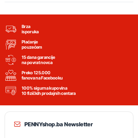
Brza
isporuka
Plaćanje
pouzećem
15 dana garancije
na povrat novca
Preko 125.000
fanova na Facebooku
100% sigurna kupovina
10 fizičkih prodajnih centara
PENNYshop.ba Newsletter