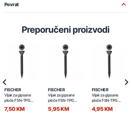
Povrat
Preporučeni proizvodi
Previous
Nex
FISCHER
FISCHER
FISCHER
Vijak za gipsane
Vijak za gipsane
Vijak za gipsane
ploče FSN-TPG
ploče FSN-TPG
ploče FSN-TPG
3,9x55mm 100/1
3,9x45mm 100/1
3,9x35mm 100/1
7,50 KM
5,95 KM
4,95 KM
665087
665101
665084