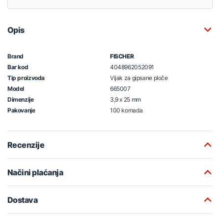
Opis
Brand
FISCHER
Bar kod
4048962052091
Tip proizvoda
Vijak za gipsane ploče
Model
665007
Dimenzije
3,9 x 25 mm
Pakovanje
100 komada
Recenzije
Načini plaćanja
Dostava