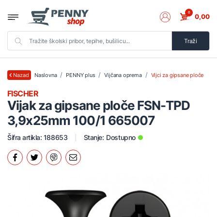
0
0,00
Traži
Naslovna
PENNY plus
Vijčana oprema
Vijci za gipsane ploče
Nazad
FISCHER
Vijak za gipsane ploče FSN-TPD
3,9x25mm 100/1 665007
Šifra artikla: 188653
Stanje:
Dostupno