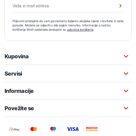
Prijavom pristajete da vam povremeno šaljemo akcijske cijene i novitete iz naše
ponude. Možete se odjaviti u bilo kojem trenutku. Informacije o načinu
korištenja ličnih podataka dostupne su
uslovima korištenja
.
Kupovina
Servisi
Informacije
Povežite se