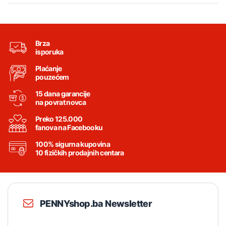
Brza
isporuka
Plaćanje
pouzećem
15 dana garancije
na povrat novca
Preko 125.000
fanova na Facebooku
100% sigurna kupovina
10 fizičkih prodajnih centara
PENNYshop.ba Newsletter