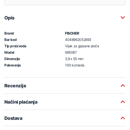
Opis
Brand
FISCHER
Bar kod
4048962052893
Tip proizvoda
Vijak za gipsane ploče
Model
665087
Dimenzije
3,9 x 55 mm
Pakovanje
100 komada
Recenzije
Načini plaćanja
Dostava