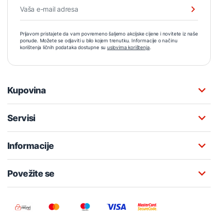
Prijavom pristajete da vam povremeno šaljemo akcijske cijene i novitete iz naše
ponude. Možete se odjaviti u bilo kojem trenutku. Informacije o načinu
korištenja ličnih podataka dostupne su
uslovima korištenja
.
Kupovina
Servisi
Informacije
Povežite se