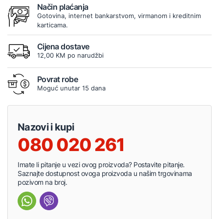
Način plaćanja
Gotovina, internet bankarstvom, virmanom i kreditnim
karticama.
Cijena dostave
12,00 KM po narudžbi
Povrat robe
Moguć unutar 15 dana
Nazovi i kupi
080 020 261
Imate li pitanje u vezi ovog proizvoda? Postavite pitanje.
Saznajte dostupnost ovoga proizvoda u našim trgovinama
pozivom na broj.