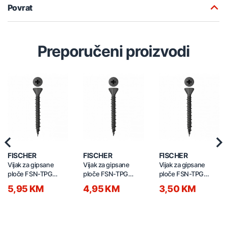
Povrat
Preporučeni proizvodi
Previous
Nex
FISCHER
FISCHER
FISCHER
Vijak za gipsane
Vijak za gipsane
Vijak za gipsane
ploče FSN-TPG
ploče FSN-TPG
ploče FSN-TPG
3,9x45mm 100/1
3,9x35mm 100/1
3,9x22mm 100/1
5,95 KM
4,95 KM
3,50 KM
665101
665084
665081