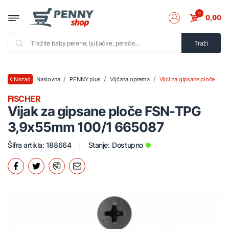
0
0,00
Traži
Naslovna
PENNY plus
Vijčana oprema
Vijci za gipsane ploče
Nazad
FISCHER
Vijak za gipsane ploče FSN-TPG
3,9x55mm 100/1 665087
Šifra artikla: 188664
Stanje:
Dostupno