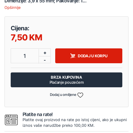
Dimenzije: 3,9 x 55 mm; Pakovanje: 1...
Opširnije
Cijena:
7,50
+
1
DODAJ U KORPU
-
BRZA KUPOVINA
Plaćanje pouzećem
Dodaj u omiljene
Platite na rate!
Platite ovaj proizvod na rate po istoj cijeni, ako je ukupni
iznos vaše narudžbe preko 100,00 KM.