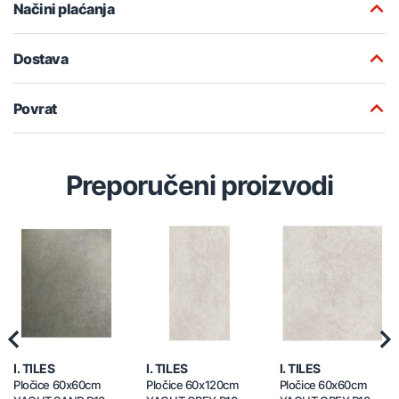
Načini plaćanja
Dostava
Povrat
Preporučeni proizvodi
Previous
Nex
I. TILES
I. TILES
I. TILES
Pločice 60x60cm
Pločice 60x120cm
Pločice 60x60cm