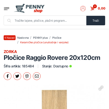
0
0,00
Traži
Naslovna
PENNY plus
Pločice
Nazad
Keramičke pločice (unutrašnje i vanjske)
ZORKA
Pločice Raggio Rovere 20x120cm
Šifra artikla: 185484
Stanje:
Dostupno