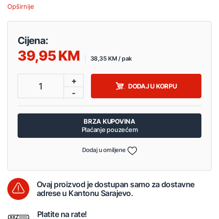
Opširnije
Cijena:
39,95
38,35 KM / pak
+
1
DODAJ U KORPU
-
BRZA KUPOVINA
Plaćanje pouzećem
Dodaj u omiljene
Ovaj proizvod je dostupan samo za dostavne
adrese u Kantonu Sarajevo.
Platite na rate!