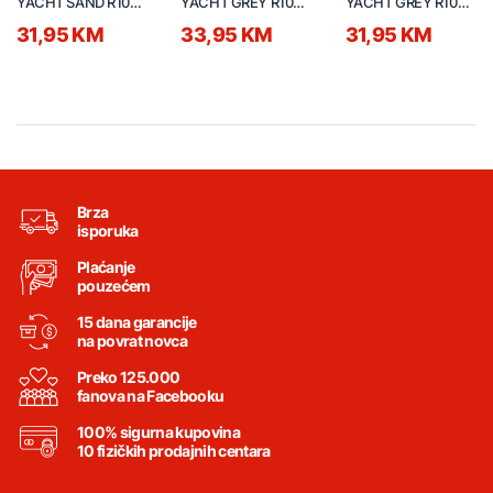
YACHT SAND R10
YACHT GREY R10
YACHT GREY R10
9,5mm
9,5mm
9,5mm
31,95 KM
33,95 KM
31,95 KM
Brza
isporuka
Plaćanje
pouzećem
15 dana garancije
na povrat novca
Preko 125.000
fanova na Facebooku
100% sigurna kupovina
10 fizičkih prodajnih centara