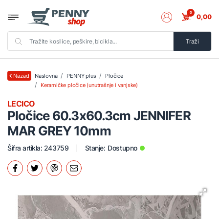
0
0,00
Traži
Naslovna
PENNY plus
Pločice
Nazad
Keramičke pločice (unutrašnje i vanjske)
LECICO
Pločice 60.3x60.3cm JENNIFER
MAR GREY 10mm
Šifra artikla: 243759
Stanje:
Dostupno