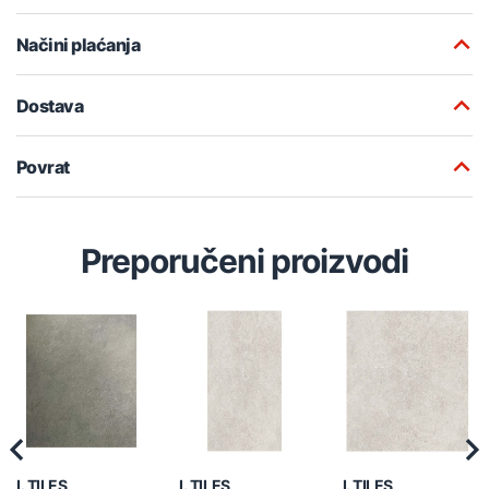
Načini plaćanja
Dostava
Povrat
Preporučeni proizvodi
Previous
Nex
I. TILES
I. TILES
I. TILES