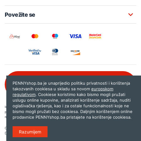
Povežite se
Besplatna korisnička podrška:
PENNYshop.ba je unaprijedio politiku privatnosti i korištenja
080 020 261
takozvanih cookiesa u skladu sa novom
europskom
regulativom
. Cookiese koristimo kako bismo mogli pružati
uslugu online kupovine, analizirati korištenje sadržaja, nuditi
oglašivačka rješenja, kao i za ostale funkcionalnosti koje ne
Internet trgovina PENNYshop.ba nastoji objavljivati samo provjerene i pravilne
bismo mogli pružati bez cookiesa. Daljnjim korištenjem online
podatke. Ako na našoj stranici otkrijete neistinite, odnosno neadekvatne informacije,
prodavnice PENNYshop.ba pristajete na korištenje cookiesa.
molimo vas da nam to javite na
shop@pennyplus.com
.
Copyright © 2026.
Penny plus d.o.o. Sarajevo
.
Razumijem
Dizajn i programiranje:
Lampa.ba