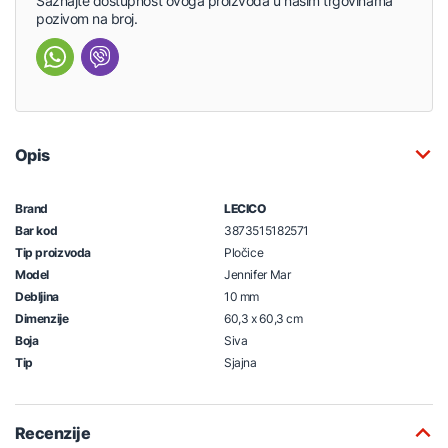
Saznajte dostupnost ovoga proizvoda u našim trgovinama
pozivom na broj.
Opis
Brand
LECICO
Bar kod
3873515182571
Tip proizvoda
Pločice
Model
Jennifer Mar
Debljina
10 mm
Dimenzije
60,3 x 60,3 cm
Boja
Siva
Tip
Sjajna
Recenzije