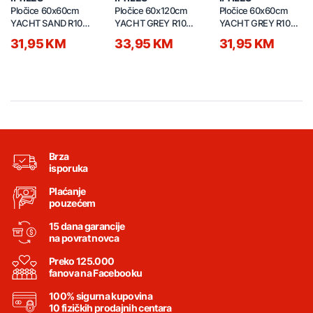
Pločice 60x60cm
Pločice 60x120cm
Pločice 60x60cm
YACHT SAND R10
YACHT GREY R10
YACHT GREY R10
9,5mm
9,5mm
9,5mm
31,95 KM
33,95 KM
31,95 KM
Brza
isporuka
Plaćanje
pouzećem
15 dana garancije
na povrat novca
Preko 125.000
fanova na Facebooku
100% sigurna kupovina
10 fizičkih prodajnih centara