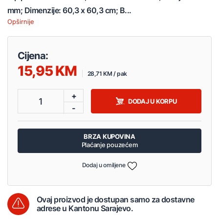
mm; Dimenzije: 60,3 x 60,3 cm; B...
Opširnije
Cijena:
15,95
28,71 KM / pak
+
1
DODAJ U KORPU
-
BRZA KUPOVINA
Plaćanje pouzećem
Dodaj u omiljene
Ovaj proizvod je dostupan samo za dostavne
adrese u Kantonu Sarajevo.