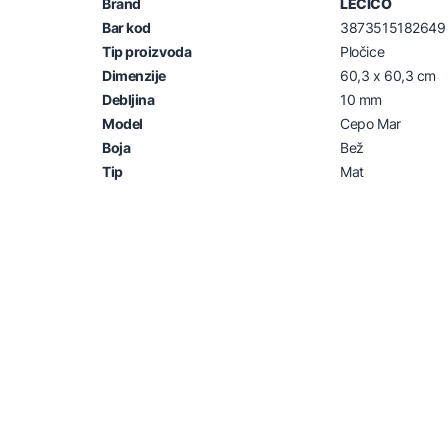
Brand
LECICO
Bar kod
3873515182649
Tip proizvoda
Pločice
Dimenzije
60,3 x 60,3 cm
Debljina
10 mm
Model
Cepo Mar
Boja
Bež
Tip
Mat