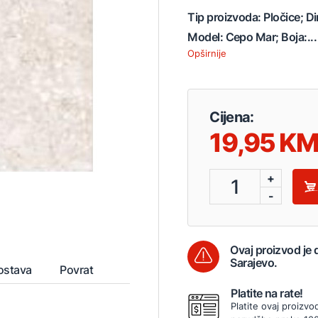
Tip proizvoda: Pločice; D
Model: Cepo Mar; Boja:...
Opširnije
Cijena:
19,95
+
1
-
Ovaj proizvod je
Sarajevo.
ostava
Povrat
Platite na rate!
Platite ovaj proizvo