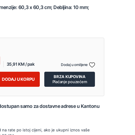
imenzije: 60,3 x 60,3 cm; Debljina: 10 mm;
35,91 KM / pak
Dodaj u omiljene
BRZA KUPOVINA
DODAJ U KORPU
Plaćanje pouzećem
 dostupan samo za dostavne adrese u Kantonu
d na rate po istoj cijeni, ako je ukupni iznos vaše