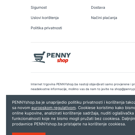
Sigurnost
Dostava
Uslovi korištenja
Načini plaćanja
Politika privatnosti
Internet trgovina PENNYshop.ba nastoji objavljivati samo provjerene i pra
neadekvatne informacije, molimo vas da nam to javite na
shop@pennyp
Copyright © 2026.
Penny plus d.o.o. Sarajevo
.
Dizajn i programiranj
PENNYshop.ba je unaprijedio politiku privatnosti i korištenja tak
sa novom
europskom regulativom
. Cookiese koristimo kako bism
online kupovine, analizirati korištenje sadržaja, nuditi oglašivačka 
funkcionalnosti koje ne bismo mogli pružati bez cookiesa. Daljnji
prodavnice PENNYshop.ba pristajete na korištenje cookiesa.