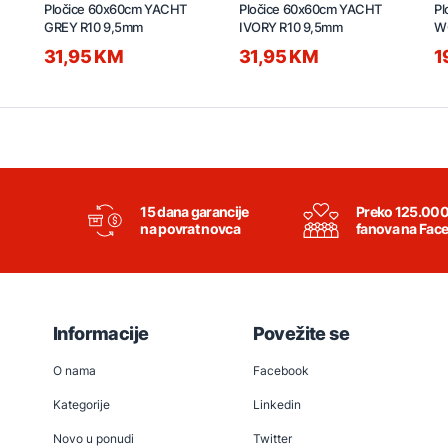
Pločice 60x60cm YACHT
Pločice 60x60cm YACHT
Pl
GREY R10 9,5mm
IVORY R10 9,5mm
W
31,95 KM
31,95 KM
1
15 dana garancije
Preko 125.00
na povrat novca
fanova na Fac
Informacije
Povežite se
O nama
Facebook
Kategorije
Linkedin
Novo u ponudi
Twitter