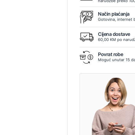
narudžbe preko 10
Način plaćanja
Gotovina, internet 
Cijena dostave
60,00 KM po narudž
Povrat robe
Moguć unutar 15 d