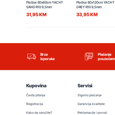
Pločice 60x60cm YACHT
Pločice 60x120cm YACHT
SAND R10 9,5mm
GREY R10 9,5mm
31,95 KM
33,95 KM
Brza
Plaćanje
isporuka
pouzećem
Kupovina
Servisi
Česta pitanja
Sigurno plaćanje
Registracija
Garancija kvalitete
Kako da naručite?
Reklamacije i povrat