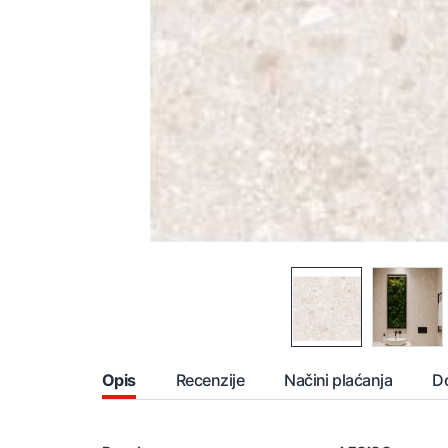
Opis
Recenzije
Načini plaćanja
D