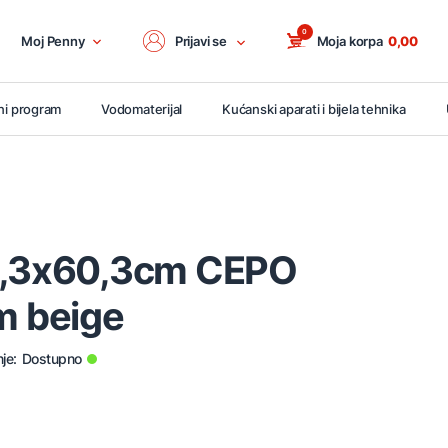
0
Moj Penny
Prijavi se
Moja korpa
0,00
ni program
Vodomaterijal
Kućanski aparati i bijela tehnika
0,3x60,3cm CEPO
 beige
je:
Dostupno