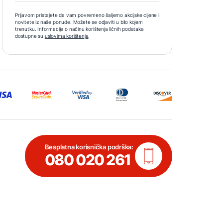
Prijavom pristajete da vam povremeno šaljemo akcijske cijene i
novitete iz naše ponude. Možete se odjaviti u bilo kojem
trenutku. Informacije o načinu korištenja ličnih podataka
dostupne su
uslovima korištenja
.
Besplatna korisnička podrška:
080 020 261