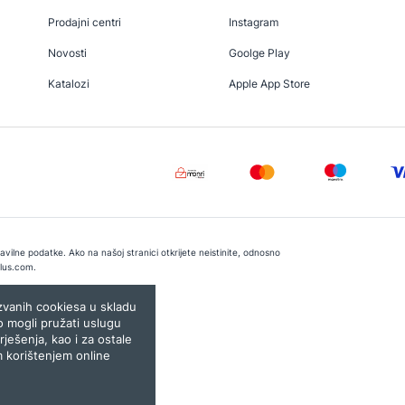
Prodajni centri
Instagram
Novosti
Goolge Play
Katalozi
Apple App Store
vilne podatke. Ako na našoj stranici otkrijete neistinite, odnosno
lus.com
.
e:
Lampa.ba
ozvanih cookiesa u skladu
o mogli pružati uslugu
rješenja, kao i za ostale
m korištenjem online