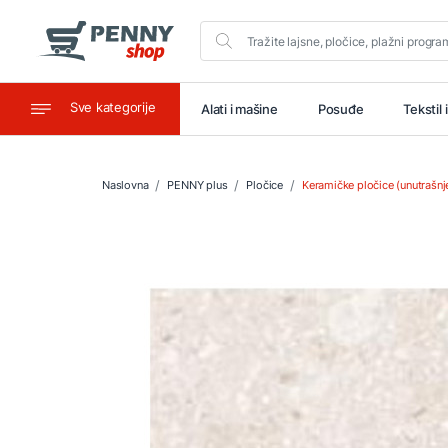
Sve kategorije
aštitu
Ugostiteljstvo
Alati i mašine
Posuđe
Tekstil 
Naslovna
PENNY plus
Pločice
Keramičke pločice (unutrašnje