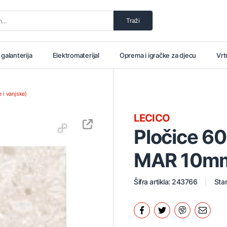
Traži
i galanterija
Elektromaterijal
Oprema i igračke za djecu
Vrt
 i vanjske)
LECICO
Pločice 6
MAR 10mm
Šifra artikla: 243766
Stan