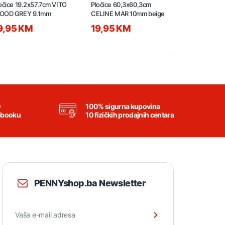
očice 19.2x57.7cm VITO
Pločice 60,3x60,3cm
Pločice 60,
OOD GREY 9.1mm
CELINE MAR 10mm beige
AMOOR 54 L
10mm gloss
9,95 KM
19,95 KM
19,95 K
0
100% sigurna kupovina
ebooku
10 fizičkih prodajnih centara
PENNYshop.ba Newsletter