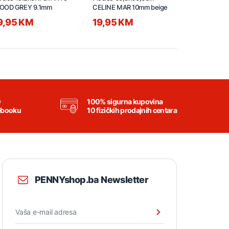
OOD GREY 9.1mm
CELINE MAR 10mm beige
MAR 10mm b
9,95 KM
19,95 KM
19,95 K
0
100% sigurna kupovina
ebooku
10 fizičkih prodajnih centara
PENNYshop.ba Newsletter