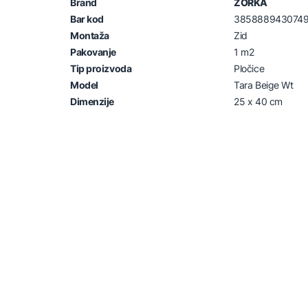
Brand
ZORKA
Bar kod
385888943074
Montaža
Zid
Pakovanje
1 m2
Tip proizvoda
Pločice
Model
Tara Beige Wt
Dimenzije
25 x 40 cm