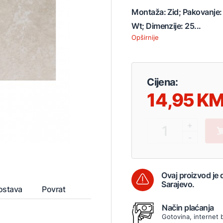
Montaža: Zid; Pakovanje: 
Wt; Dimenzije: 25...
Opširnije
Cijena:
14,95
+
1
-
Ovaj proizvod je
Sarajevo.
ostava
Povrat
Način plaćanja
Gotovina, internet 