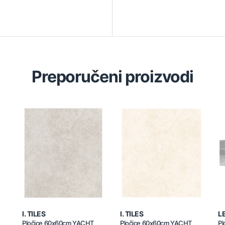
Preporučeni proizvodi
I. TILES
I. TILES
L
Pločice 60x60cm YACHT
Pločice 60x60cm YACHT
Pl