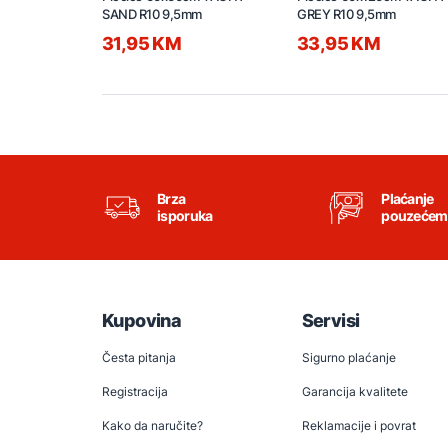
SAND R10 9,5mm
GREY R10 9,5mm
31,95 KM
33,95 KM
Brza
Plaćanje
isporuka
pouzećem
Kupovina
Servisi
Česta pitanja
Sigurno plaćanje
Registracija
Garancija kvalitete
Kako da naručite?
Reklamacije i povrat