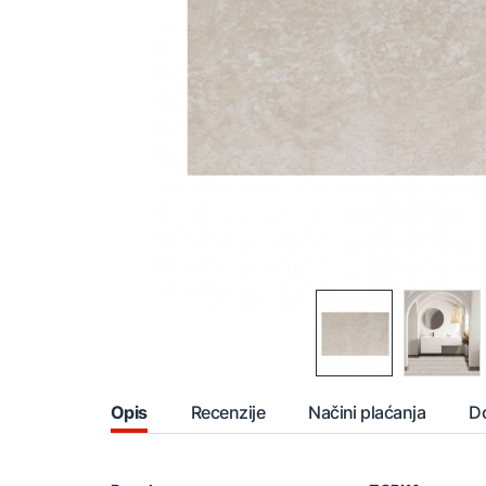
Opis
Recenzije
Načini plaćanja
D