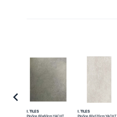
Previous
I. TILES
I. TILES
Pločice 60x60cm YACHT
Pločice 60x120cm YACHT