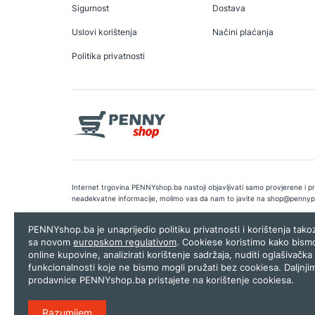
Sigurnost
Dostava
Uslovi korištenja
Načini plaćanja
Politika privatnosti
Internet trgovina PENNYshop.ba nastoji objavljivati samo provjerene i pra
neadekvatne informacije, molimo vas da nam to javite na
shop@pennyp
Copyright © 2026.
Penny plus d.o.o. Sarajevo
.
Dizajn i programiranj
PENNYshop.ba je unaprijedio politiku privatnosti i korištenja tak
sa novom
europskom regulativom
. Cookiese koristimo kako bism
online kupovine, analizirati korištenje sadržaja, nuditi oglašivačka 
funkcionalnosti koje ne bismo mogli pružati bez cookiesa. Daljnji
prodavnice PENNYshop.ba pristajete na korištenje cookiesa.
Razumijem