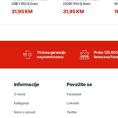
GREY R10 9,5mm
IVORY R10 9,5mm
W
31,95 KM
31,95 KM
1
15 dana garancije
Preko 125.00
na povrat novca
fanova na Fac
Informacije
Povežite se
O nama
Facebook
Kategorije
Linkedin
Novo u ponudi
Twitter