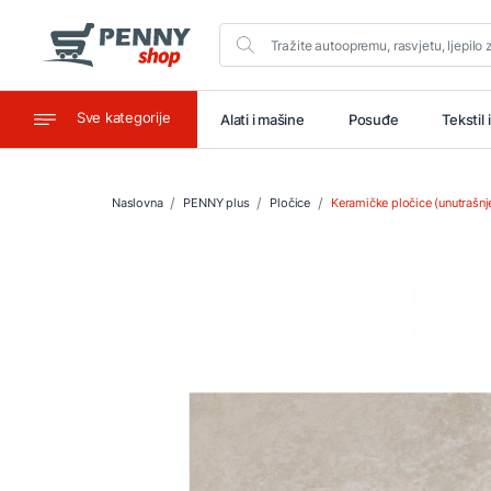
Sve kategorije
aštitu
Ugostiteljstvo
Alati i mašine
Posuđe
Tekstil 
Naslovna
PENNY plus
Pločice
Keramičke pločice (unutrašnje