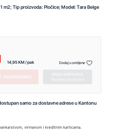
1 m2; Tip proizvoda: Pločice; Model: Tara Beige
14,95 KM / pak
Dodaj u omiljene
BRZA KUPOVINA
RASPRODANO
Plaćanje pouzećem
 dostupan samo za dostavne adrese u Kantonu
bankarstvom, virmanom i kreditnim karticama.