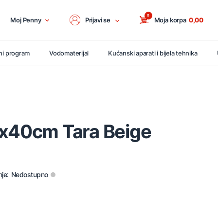
0
Moj Penny
Prijavi se
Moja korpa
0,00
ni program
Vodomaterijal
Kućanski aparati i bijela tehnika
5x40cm Tara Beige
je:
Nedostupno