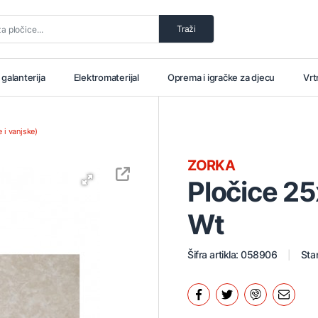
Traži
i galanterija
Elektromaterijal
Oprema i igračke za djecu
Vrt
 i vanjske)
ZORKA
Pločice 2
Wt
Šifra artikla: 058906
Stan