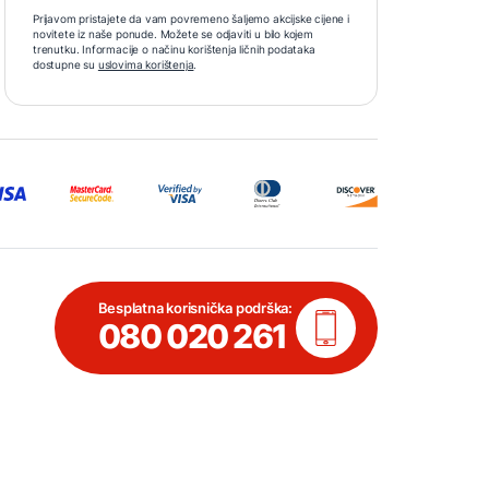
Prijavom pristajete da vam povremeno šaljemo akcijske cijene i
novitete iz naše ponude. Možete se odjaviti u bilo kojem
trenutku. Informacije o načinu korištenja ličnih podataka
dostupne su
uslovima korištenja
.
Besplatna korisnička podrška:
080 020 261