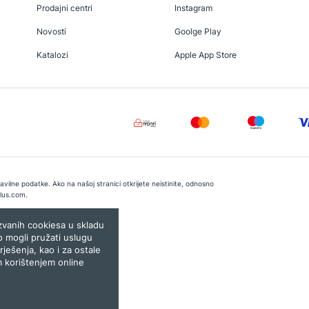
Prodajni centri
Instagram
Novosti
Goolge Play
Katalozi
Apple App Store
vilne podatke. Ako na našoj stranici otkrijete neistinite, odnosno
lus.com
.
e:
Lampa.ba
ozvanih cookiesa u skladu
o mogli pružati uslugu
rješenja, kao i za ostale
m korištenjem online