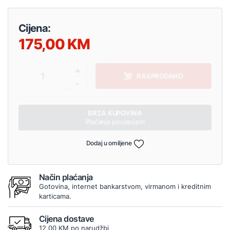
Cijena:
175,00
+
1
RASPRODANO
-
BRZA KUPOVINA
Plaćanje pouzećem
Dodaj u omiljene
Način plaćanja
Gotovina, internet bankarstvom, virmanom i kreditnim
karticama.
Cijena dostave
12,00 KM po narudžbi