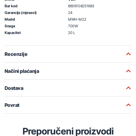
Bar kod
8606108251683
Garancija (mjeseci)
24
Model
MWH-M22
Snaga
700W
Kapacitet
20 L
Recenzije
Načini plaćanja
Dostava
Povrat
Preporučeni proizvodi