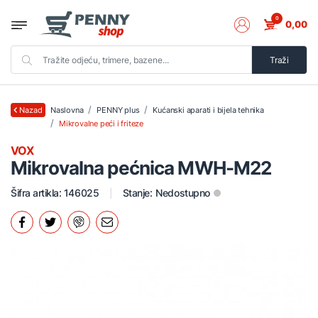
0
0,00
Traži
Naslovna
PENNY plus
Kućanski aparati i bijela tehnika
Nazad
Mikrovalne peći i friteze
VOX
Mikrovalna pećnica MWH-M22
Šifra artikla: 146025
Stanje:
Nedostupno