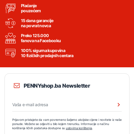
Plaćanje
pouzećem
15 dana garancije
na povrat novca
Preko 125.000
fanova na Facebooku
100% sigurna kupovina
10 fizičkih prodajnih centara
PENNYshop.ba Newsletter
Prijavom pristajete da vam povremeno šaljemo akcijske cijene i novitete iz naše
ponude. Možete se odjaviti u bilo kojem trenutku. Informacije o načinu
korištenja ličnih podataka dostupne su
uslovima korištenja
.