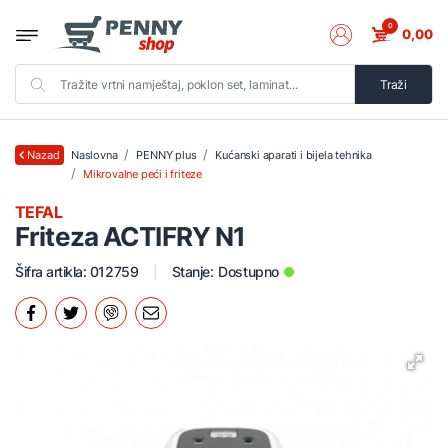
0
0,00
Traži
Naslovna
PENNY plus
Kućanski aparati i bijela tehnika
Nazad
Mikrovalne peći i friteze
TEFAL
Friteza ACTIFRY N1
Šifra artikla: 012759
Stanje:
Dostupno