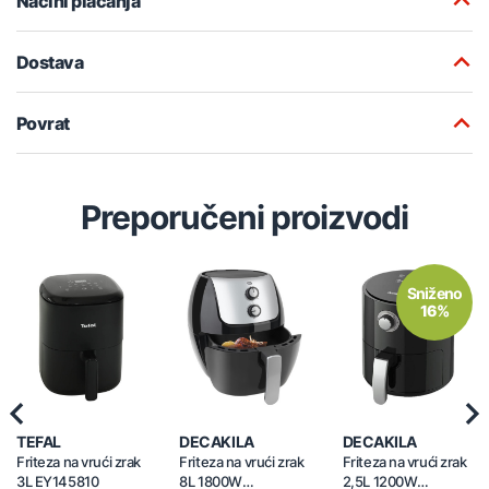
Načini plaćanja
Dostava
Povrat
Preporučeni proizvodi
Sniženo
16%
Previous
Nex
TEFAL
DECAKILA
DECAKILA
Friteza na vrući zrak
Friteza na vrući zrak
Friteza na vrući zrak
3L EY145810
8L 1800W
2,5L 1200W