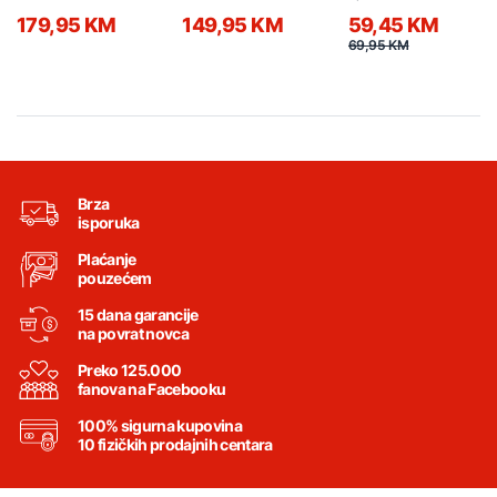
KEEC040B
KEEC092B
179,95 KM
149,95 KM
59,45 KM
69,95 KM
Brza
isporuka
Plaćanje
pouzećem
15 dana garancije
na povrat novca
Preko 125.000
fanova na Facebooku
100% sigurna kupovina
10 fizičkih prodajnih centara