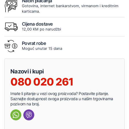
Način plaćanja
Gotovina, internet bankarstvom, virmanom i kreditnim
karticama.
Cijena dostave
12,00 KM po narudžbi
Povrat robe
Moguć unutar 15 dana
Nazovi i kupi
080 020 261
Imate li pitanje u vezi ovog proizvoda? Postavite pitanje.
Saznajte dostupnost ovoga proizvoda u našim trgovinama
pozivom na broj.