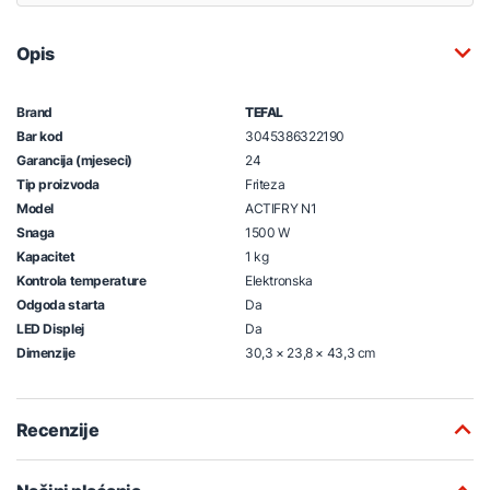
Opis
Brand
TEFAL
Bar kod
3045386322190
Garancija (mjeseci)
24
Tip proizvoda
Friteza
Model
ACTIFRY N1
Snaga
1500 W
Kapacitet
1 kg
Kontrola temperature
Elektronska
Odgoda starta
Da
LED Displej
Da
Dimenzije
30,3 × 23,8 × 43,3 cm
Recenzije