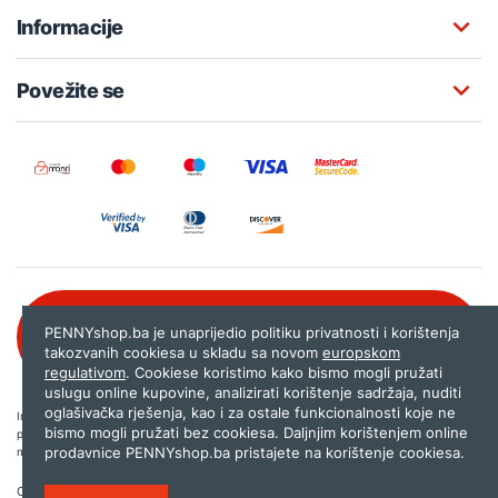
Informacije
Povežite se
Besplatna korisnička podrška:
PENNYshop.ba je unaprijedio politiku privatnosti i korištenja
080 020 261
takozvanih cookiesa u skladu sa novom
europskom
regulativom
. Cookiese koristimo kako bismo mogli pružati
uslugu online kupovine, analizirati korištenje sadržaja, nuditi
oglašivačka rješenja, kao i za ostale funkcionalnosti koje ne
Internet trgovina PENNYshop.ba nastoji objavljivati samo provjerene i pravilne
bismo mogli pružati bez cookiesa. Daljnjim korištenjem online
podatke. Ako na našoj stranici otkrijete neistinite, odnosno neadekvatne informacije,
prodavnice PENNYshop.ba pristajete na korištenje cookiesa.
molimo vas da nam to javite na
shop@pennyplus.com
.
Copyright © 2026.
Penny plus d.o.o. Sarajevo
.