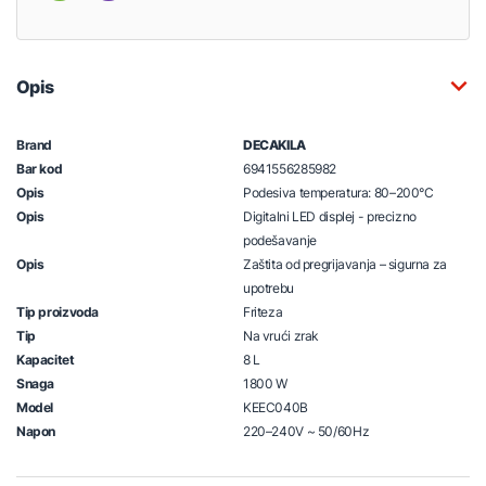
Opis
Brand
DECAKILA
Bar kod
6941556285982
Opis
Podesiva temperatura: 80–200°C
Opis
Digitalni LED displej - precizno
podešavanje
Opis
Zaštita od pregrijavanja – sigurna za
upotrebu
Tip proizvoda
Friteza
Tip
Na vrući zrak
Kapacitet
8 L
Snaga
1800 W
Model
KEEC040B
Napon
220–240V ~ 50/60Hz