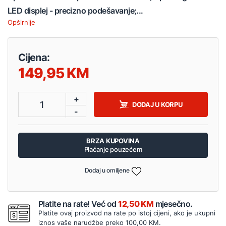
LED displej - precizno podešavanje;...
Opširnije
Cijena:
149,95
+
1
DODAJ U KORPU
-
BRZA KUPOVINA
Plaćanje pouzećem
Dodaj u omiljene
Platite na rate! Već od
12,50 KM
mjesečno.
Platite ovaj proizvod na rate po istoj cijeni, ako je ukupni
iznos vaše narudžbe preko 100,00 KM.