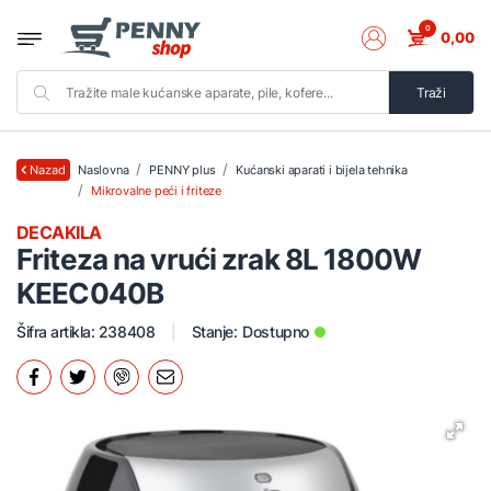
0
0,00
Traži
Naslovna
PENNY plus
Kućanski aparati i bijela tehnika
Nazad
Mikrovalne peći i friteze
DECAKILA
Friteza na vrući zrak 8L 1800W
KEEC040B
Šifra artikla: 238408
Stanje:
Dostupno