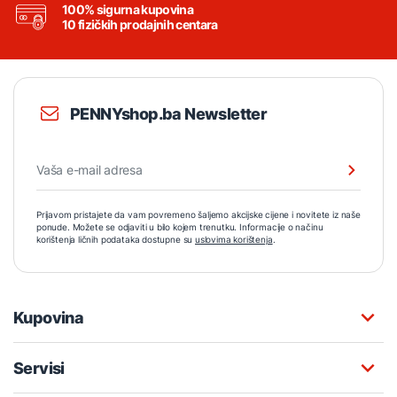
100% sigurna kupovina
10 fizičkih prodajnih centara
PENNYshop.ba Newsletter
Prijavom pristajete da vam povremeno šaljemo akcijske cijene i novitete iz naše
ponude. Možete se odjaviti u bilo kojem trenutku. Informacije o načinu
korištenja ličnih podataka dostupne su
uslovima korištenja
.
Kupovina
Servisi