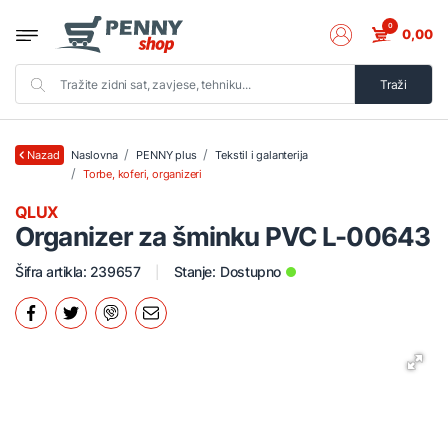
0
0,00
Traži
Naslovna
PENNY plus
Tekstil i galanterija
Nazad
Torbe, koferi, organizeri
QLUX
Organizer za šminku PVC L-00643
Šifra artikla: 239657
Stanje:
Dostupno