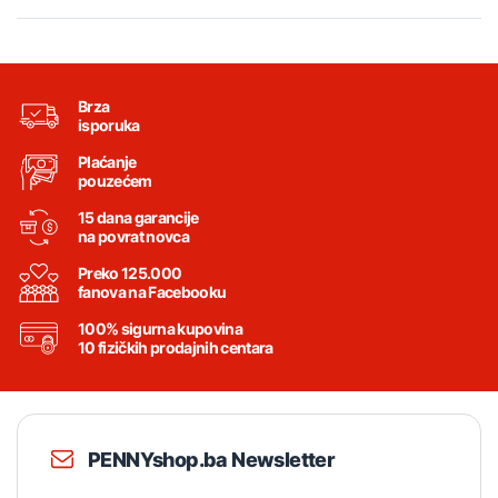
Brza
isporuka
Plaćanje
pouzećem
15 dana garancije
na povrat novca
Preko 125.000
fanova na Facebooku
100% sigurna kupovina
10 fizičkih prodajnih centara
PENNYshop.ba Newsletter