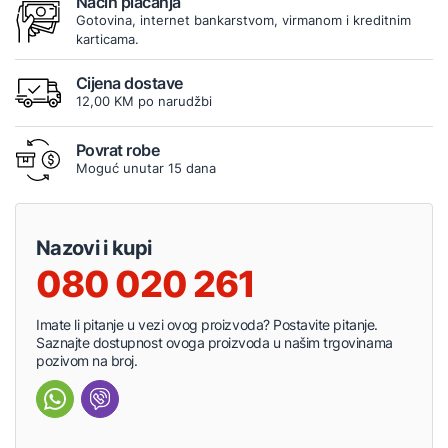
Način plaćanja
Gotovina, internet bankarstvom, virmanom i kreditnim
karticama.
Cijena dostave
12,00 KM po narudžbi
Povrat robe
Moguć unutar 15 dana
Nazovi i kupi
080 020 261
Imate li pitanje u vezi ovog proizvoda? Postavite pitanje.
Saznajte dostupnost ovoga proizvoda u našim trgovinama
pozivom na broj.