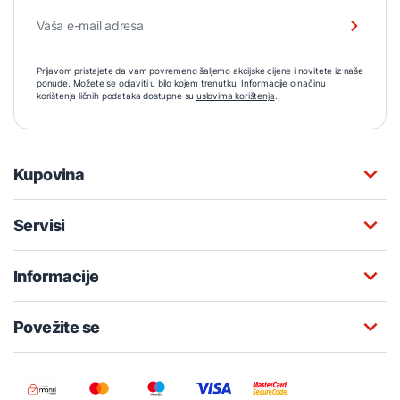
Prijavom pristajete da vam povremeno šaljemo akcijske cijene i novitete iz naše
ponude. Možete se odjaviti u bilo kojem trenutku. Informacije o načinu
korištenja ličnih podataka dostupne su
uslovima korištenja
.
Kupovina
Servisi
Informacije
Povežite se