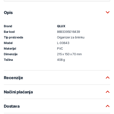
Opis
Brand
QLUX
Bar kod
8693395016439
Tip proizvoda
Organizer za šminku
Model
L-00643
Materijal
PVC
Dimenzije
215 x 150 x 70 mm
Težina
408 g
Recenzije
Načini plaćanja
Dostava