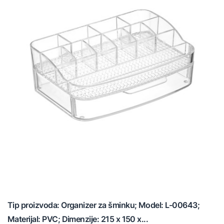
Tip proizvoda: Organizer za šminku; Model: L-00643;
Materijal: PVC; Dimenzije: 215 x 150 x...