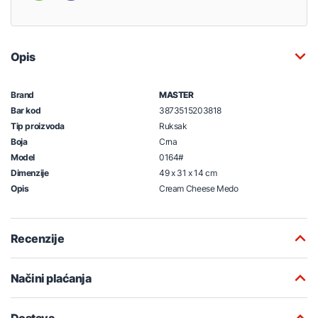
Opis
Brand
MASTER
Bar kod
3873515203818
Tip proizvoda
Ruksak
Boja
Crna
Model
0164#
Dimenzije
49 x 31 x 14 cm
Opis
Cream Cheese Medo
Recenzije
Načini plaćanja
Dostava