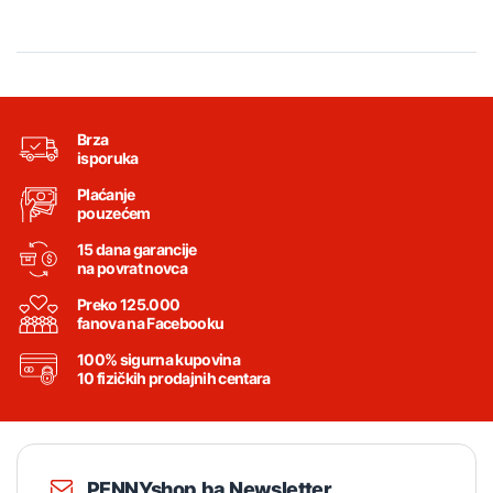
Brza
isporuka
Plaćanje
pouzećem
15 dana garancije
na povrat novca
Preko 125.000
fanova na Facebooku
100% sigurna kupovina
10 fizičkih prodajnih centara
PENNYshop.ba Newsletter