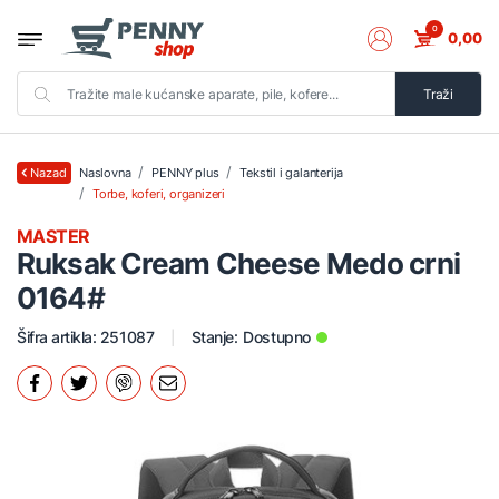
0
0,00
Traži
Naslovna
PENNY plus
Tekstil i galanterija
Nazad
Torbe, koferi, organizeri
MASTER
Ruksak Cream Cheese Medo crni
0164#
Šifra artikla: 251087
Stanje:
Dostupno