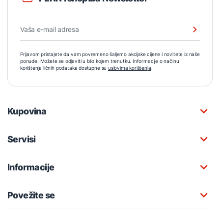
Prijavom pristajete da vam povremeno šaljemo akcijske cijene i novitete iz naše
ponude. Možete se odjaviti u bilo kojem trenutku. Informacije o načinu
korištenja ličnih podataka dostupne su
uslovima korištenja
.
Kupovina
Servisi
Informacije
Povežite se