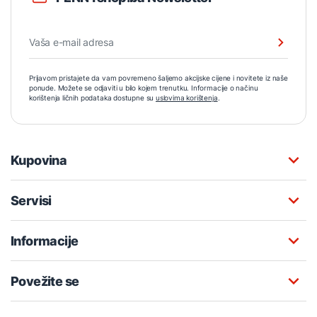
Prijavom pristajete da vam povremeno šaljemo akcijske cijene i novitete iz naše
ponude. Možete se odjaviti u bilo kojem trenutku. Informacije o načinu
korištenja ličnih podataka dostupne su
uslovima korištenja
.
Kupovina
Servisi
Informacije
Povežite se