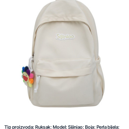
Tip proizvoda: Ruksak; Model: Sijiniao; Boja: Perla bijela;