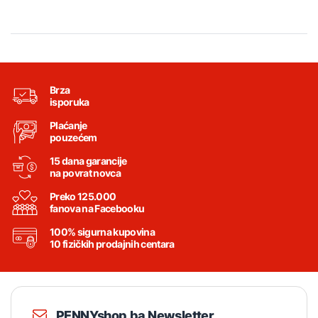
Brza
isporuka
Plaćanje
pouzećem
15 dana garancije
na povrat novca
Preko 125.000
fanova na Facebooku
100% sigurna kupovina
10 fizičkih prodajnih centara
PENNYshop.ba Newsletter