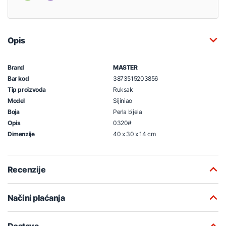
Opis
Brand
MASTER
Bar kod
3873515203856
Tip proizvoda
Ruksak
Model
Sijiniao
Boja
Perla bijela
Opis
0320#
Dimenzije
40 x 30 x 14 cm
Recenzije
Načini plaćanja
Dostava