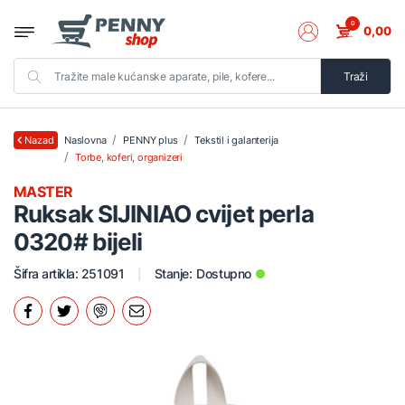
0
0,00
Traži
Naslovna
PENNY plus
Tekstil i galanterija
Nazad
Torbe, koferi, organizeri
MASTER
Ruksak SIJINIAO cvijet perla
0320# bijeli
Šifra artikla: 251091
Stanje:
Dostupno