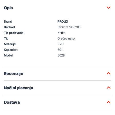
Opis
Brand
PROLIX
Bar kod
5902537950283
Tip proizvoda
Korito
Tip
Građevinsko
Materijal
PVC
Kapacitet
60 l
Model
5028
Recenzije
Načini plaćanja
Dostava