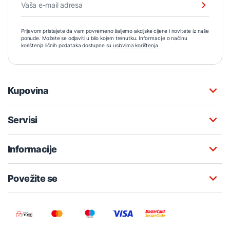
Prijavom pristajete da vam povremeno šaljemo akcijske cijene i novitete iz naše
ponude. Možete se odjaviti u bilo kojem trenutku. Informacije o načinu
korištenja ličnih podataka dostupne su
uslovima korištenja
.
Kupovina
Servisi
Informacije
Povežite se