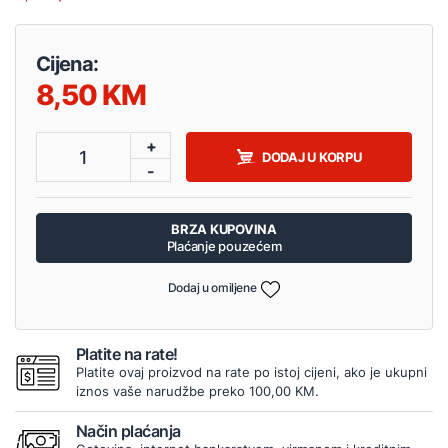
Cijena:
8,50
+
1
DODAJ U KORPU
-
BRZA KUPOVINA
Plaćanje pouzećem
Dodaj u omiljene
Platite na rate!
Platite ovaj proizvod na rate po istoj cijeni, ako je ukupni
iznos vaše narudžbe preko 100,00 KM.
Način plaćanja