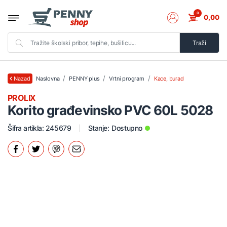
0
0,00
Traži
Naslovna
PENNY plus
Vrtni program
Kace, burad
Nazad
PROLIX
Korito građevinsko PVC 60L 5028
Šifra artikla: 245679
Stanje:
Dostupno