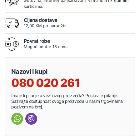
Gotovina, internet bankarstvom, virmanom i kreditnim
karticama.
Cijena dostave
12,00 KM po narudžbi
Povrat robe
Moguć unutar 15 dana
Nazovi i kupi
080 020 261
Imate li pitanje u vezi ovog proizvoda? Postavite pitanje.
Saznajte dostupnost ovoga proizvoda u našim trgovinama
pozivom na broj.