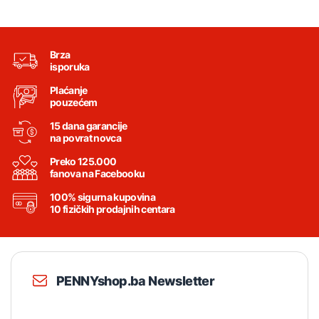
Brza
isporuka
Plaćanje
pouzećem
15 dana garancije
na povrat novca
Preko 125.000
fanova na Facebooku
100% sigurna kupovina
10 fizičkih prodajnih centara
PENNYshop.ba Newsletter