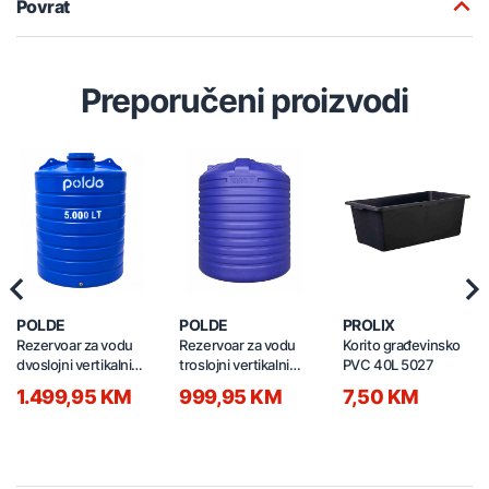
Povrat
Preporučeni proizvodi
Previous
Nex
POLDE
POLDE
PROLIX
Rezervoar za vodu
Rezervoar za vodu
Korito građevinsko
dvoslojni vertikalni
troslojni vertikalni
PVC 40L 5027
5000l
3000l
1.499,95 KM
999,95 KM
7,50 KM