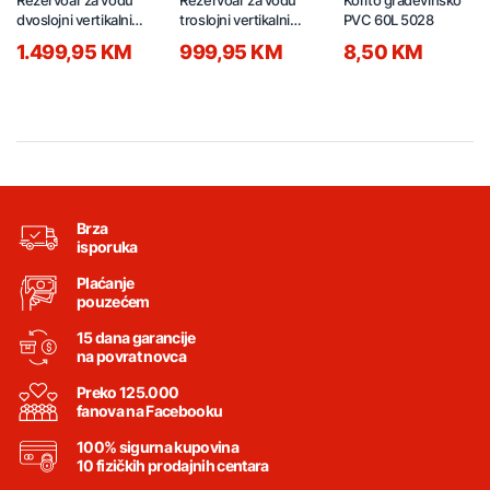
dvoslojni vertikalni
troslojni vertikalni
PVC 60L 5028
5000l
3000l
1.499,95 KM
999,95 KM
8,50 KM
Brza
isporuka
Plaćanje
pouzećem
15 dana garancije
na povrat novca
Preko 125.000
fanova na Facebooku
100% sigurna kupovina
10 fizičkih prodajnih centara