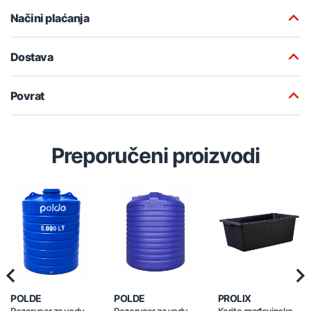
Načini plaćanja
Dostava
Povrat
Preporučeni proizvodi
Previous
Nex
POLDE
POLDE
PROLIX
Rezervoar za vodu
Rezervoar za vodu
Korito građevinsko