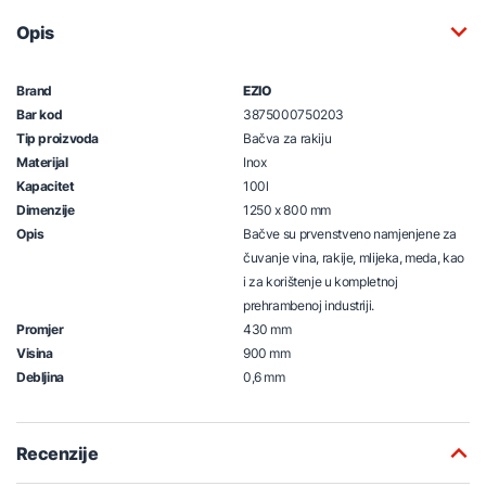
Opis
Brand
EZIO
Bar kod
3875000750203
Tip proizvoda
Bačva za rakiju
Materijal
Inox
Kapacitet
100l
Dimenzije
1250 x 800 mm
Opis
Bačve su prvenstveno namjenjene za
čuvanje vina, rakije, mlijeka, meda, kao
i za korištenje u kompletnoj
prehrambenoj industriji.
Promjer
430 mm
Visina
900 mm
Debljina
0,6 mm
Recenzije