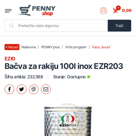
0
0,00
Traži
Naslovna
PENNY plus
Vrtni program
Kace, burad
Nazad
EZIO
Bačva za rakiju 100l inox EZR203
Šifra artikla: 232368
Stanje:
Dostupno