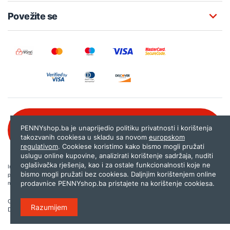
Povežite se
Besplatna korisnička podrška:
PENNYshop.ba je unaprijedio politiku privatnosti i korištenja
080 020 261
takozvanih cookiesa u skladu sa novom
europskom
regulativom
. Cookiese koristimo kako bismo mogli pružati
uslugu online kupovine, analizirati korištenje sadržaja, nuditi
oglašivačka rješenja, kao i za ostale funkcionalnosti koje ne
Internet trgovina PENNYshop.ba nastoji objavljivati samo provjerene i pravilne
bismo mogli pružati bez cookiesa. Daljnjim korištenjem online
podatke. Ako na našoj stranici otkrijete neistinite, odnosno neadekvatne informacije,
prodavnice PENNYshop.ba pristajete na korištenje cookiesa.
molimo vas da nam to javite na
shop@pennyplus.com
.
Copyright © 2026.
Penny plus d.o.o. Sarajevo
.
Razumijem
Dizajn i programiranje:
Lampa.ba