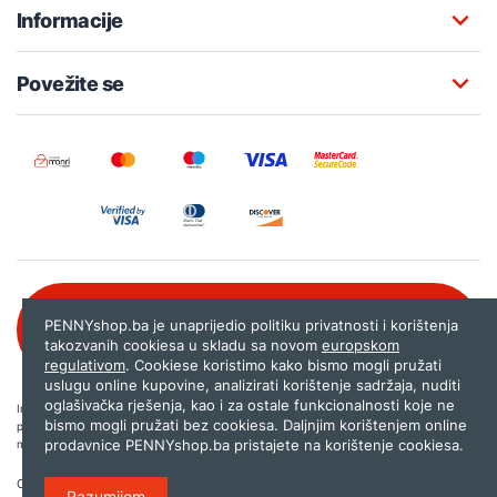
Informacije
Povežite se
Besplatna korisnička podrška:
PENNYshop.ba je unaprijedio politiku privatnosti i korištenja
080 020 261
takozvanih cookiesa u skladu sa novom
europskom
regulativom
. Cookiese koristimo kako bismo mogli pružati
uslugu online kupovine, analizirati korištenje sadržaja, nuditi
oglašivačka rješenja, kao i za ostale funkcionalnosti koje ne
Internet trgovina PENNYshop.ba nastoji objavljivati samo provjerene i pravilne
bismo mogli pružati bez cookiesa. Daljnjim korištenjem online
podatke. Ako na našoj stranici otkrijete neistinite, odnosno neadekvatne informacije,
prodavnice PENNYshop.ba pristajete na korištenje cookiesa.
molimo vas da nam to javite na
shop@pennyplus.com
.
Copyright © 2026.
Penny plus d.o.o. Sarajevo
.
Razumijem