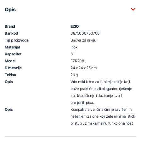
Opis
Brand
EZIO
Bar kod
3875000750708
Tip proizvoda
Bačva za rakiju
Materijal
Inox
Kapacitet
6l
Model
EZR708
Dimenzije
24 x 24 x 25 cm
Težina
2 kg
Opis
Vrhunski izbor za ljubitelje rakije koji
traže praktično, ali elegantno rješenje
za skladištenje i doziranje svojih
omiljenih pića.
Opis
Kompaktna veličina čini je savršenim
rješenjem za one koji žele minimalistički
pristup uz maksimalnu funkcionalnost.