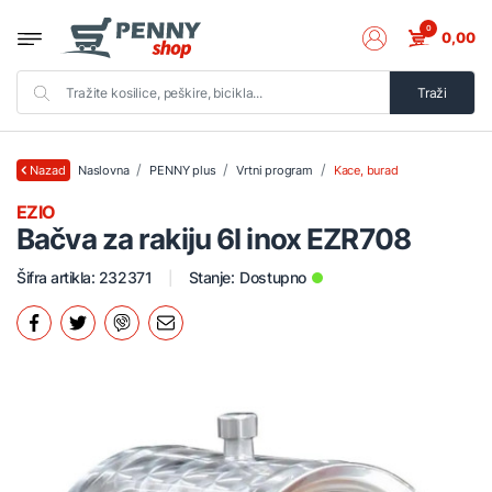
0
0,00
Traži
Naslovna
PENNY plus
Vrtni program
Kace, burad
Nazad
EZIO
Bačva za rakiju 6l inox EZR708
Šifra artikla: 232371
Stanje:
Dostupno