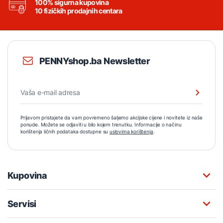
100% sigurna kupovina
10 fizičkih prodajnih centara
PENNYshop.ba Newsletter
Prijavom pristajete da vam povremeno šaljemo akcijske cijene i novitete iz naše
ponude. Možete se odjaviti u bilo kojem trenutku. Informacije o načinu
korištenja ličnih podataka dostupne su
uslovima korištenja
.
Kupovina
Servisi