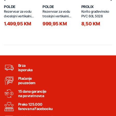
Previous
Nex
POLDE
POLDE
PROLIX
Rezervoar za vodu
Rezervoar za vodu
Korito građevinsko
dvoslojni vertikalni
troslojni vertikalni
PVC 60L 5028
5000l
3000l
1.499,95 KM
999,95 KM
8,50 KM
Brza
isporuka
Plaćanje
pouzećem
15 dana garancije
na povrat novca
Preko 125.000
fanova na Facebooku