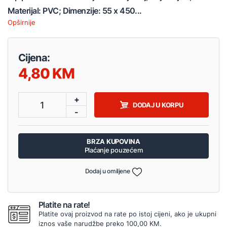
Materijal: PVC; Dimenzije: 55 x 450...
Opširnije
Cijena:
4,80
+
1
DODAJ U KORPU
-
BRZA KUPOVINA
Plaćanje pouzećem
Dodaj u omiljene
Platite na rate!
Platite ovaj proizvod na rate po istoj cijeni, ako je ukupni
iznos vaše narudžbe preko 100,00 KM.