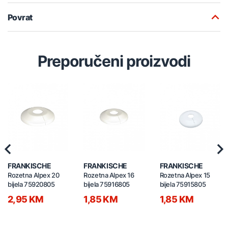
Povrat
Preporučeni proizvodi
Previous
Nex
FRANKISCHE
FRANKISCHE
FRANKISCHE
Rozetna Alpex 20
Rozetna Alpex 16
Rozetna Alpex 15
bijela 75920805
bijela 75916805
bijela 75915805
2,95 KM
1,85 KM
1,85 KM