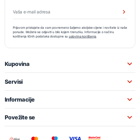
Prijavom pristajete da vam povremeno šaljemo akcijske cijene i novitete iz naše
ponude. Možete se odjaviti u bilo kojem trenutku. Informacije o načinu
korištenja ličnih podataka dostupne su
uslovima korištenja
.
Kupovina
Servisi
Informacije
Povežite se