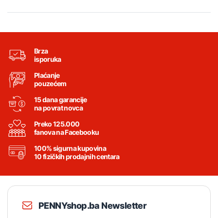
Brza
isporuka
Plaćanje
pouzećem
15 dana garancije
na povrat novca
Preko 125.000
fanova na Facebooku
100% sigurna kupovina
10 fizičkih prodajnih centara
PENNYshop.ba Newsletter