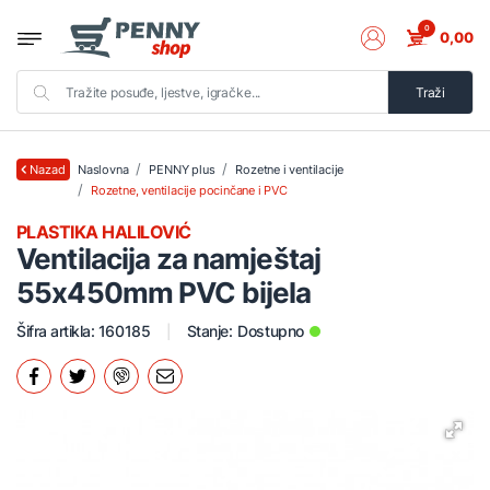
0
0,00
Traži
Naslovna
PENNY plus
Rozetne i ventilacije
Nazad
Rozetne, ventilacije pocinčane i PVC
PLASTIKA HALILOVIĆ
Ventilacija za namještaj
55x450mm PVC bijela
Šifra artikla: 160185
Stanje:
Dostupno