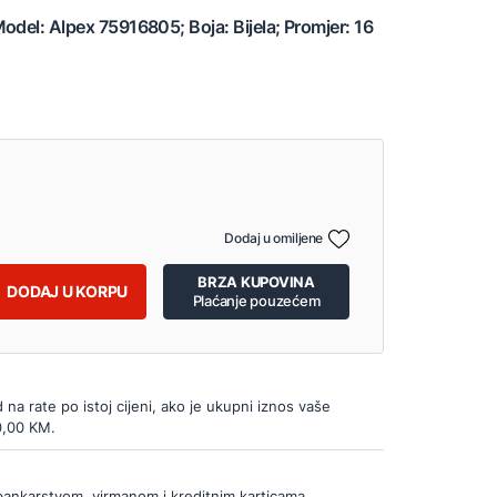
odel: Alpex 75916805; Boja: Bijela; Promjer: 16
Dodaj u omiljene
BRZA KUPOVINA
DODAJ U KORPU
Plaćanje pouzećem
d na rate po istoj cijeni, ako je ukupni iznos vaše
0,00 KM.
bankarstvom, virmanom i kreditnim karticama.