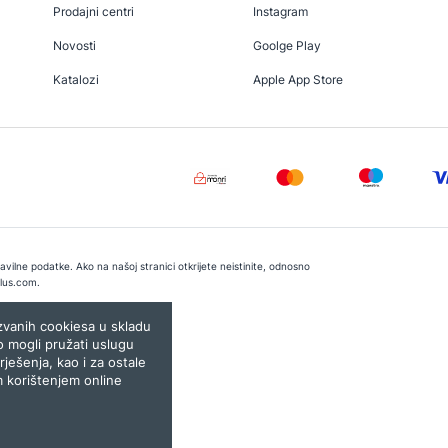
Prodajni centri
Instagram
Novosti
Goolge Play
Katalozi
Apple App Store
vilne podatke. Ako na našoj stranici otkrijete neistinite, odnosno
lus.com
.
e:
Lampa.ba
ozvanih cookiesa u skladu
o mogli pružati uslugu
rješenja, kao i za ostale
m korištenjem online