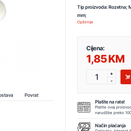
Tip proizvoda: Rozetna; M
mm;
Opširnije
Cijena:
1,85
+
1
-
ostava
Povrat
Platite na rate!
Platite ovaj proizvo
narudžbe preko 10
Način plaćanja
Gotovina, internet 