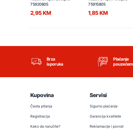
75920805
75915805
2,95 KM
1,85 KM
Brza
Plaćanje
isporuka
pouzećem
Kupovina
Servisi
Česta pitanja
Sigurno plaćanje
Registracija
Garancija kvalitete
Kako da naručite?
Reklamacije i povrat