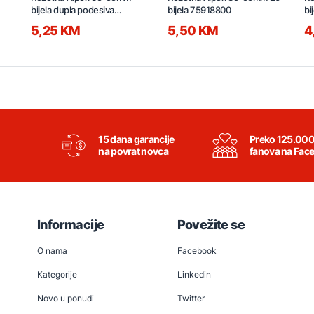
bijela dupla podesiva
bijela 75918800
bi
72900802
5,25 KM
5,50 KM
4
15 dana garancije
Preko 125.00
na povrat novca
fanova na Fac
Informacije
Povežite se
O nama
Facebook
Kategorije
Linkedin
Novo u ponudi
Twitter