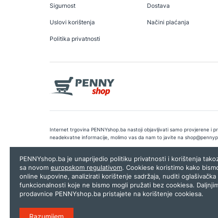
Sigurnost
Dostava
Uslovi korištenja
Načini plaćanja
Politika privatnosti
Internet trgovina PENNYshop.ba nastoji objavljivati samo provjerene i pra
neadekvatne informacije, molimo vas da nam to javite na
shop@pennyp
Copyright © 2026.
Penny plus d.o.o. Sarajevo
.
Dizajn i programiranj
PENNYshop.ba je unaprijedio politiku privatnosti i korištenja tak
sa novom
europskom regulativom
. Cookiese koristimo kako bism
online kupovine, analizirati korištenje sadržaja, nuditi oglašivačka 
funkcionalnosti koje ne bismo mogli pružati bez cookiesa. Daljnji
prodavnice PENNYshop.ba pristajete na korištenje cookiesa.
Razumijem