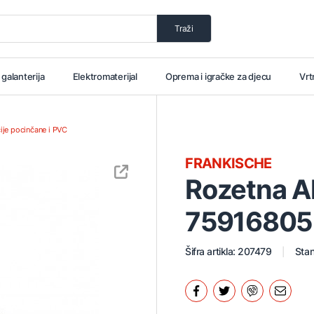
Traži
i galanterija
Elektromaterijal
Oprema i igračke za djecu
Vrt
cije pocinčane i PVC
FRANKISCHE
Rozetna Al
75916805
Šifra artikla: 207479
Stan