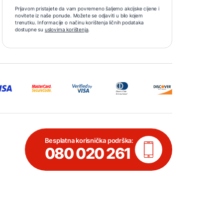
Prijavom pristajete da vam povremeno šaljemo akcijske cijene i
novitete iz naše ponude. Možete se odjaviti u bilo kojem
trenutku. Informacije o načinu korištenja ličnih podataka
dostupne su
uslovima korištenja
.
Besplatna korisnička podrška:
080 020 261