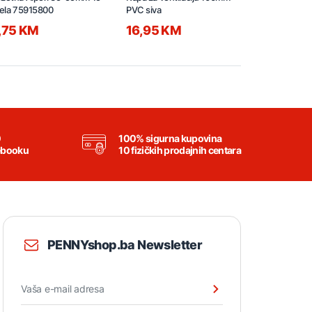
jela 75915800
PVC siva
PVC siva
,75 KM
16,95 KM
12,95 K
0
100% sigurna kupovina
ebooku
10 fizičkih prodajnih centara
PENNYshop.ba Newsletter