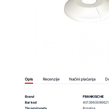
Opis
Recenzije
Načini plaćanja
D
Brand
FRANKISCHE
Bar kod
4013960099621
Tip proizvoda
Rozetna