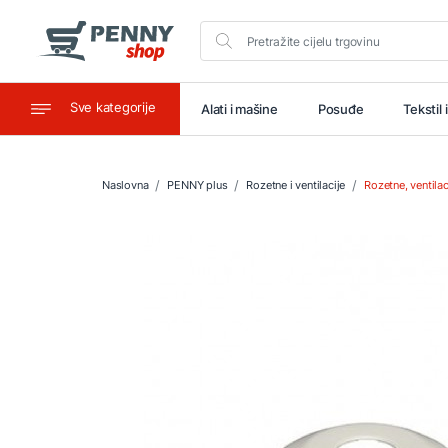
Sve kategorije
aštitu
Ugostiteljstvo
Alati i mašine
Posuđe
Tekstil 
Naslovna
PENNY plus
Rozetne i ventilacije
Rozetne, ventila