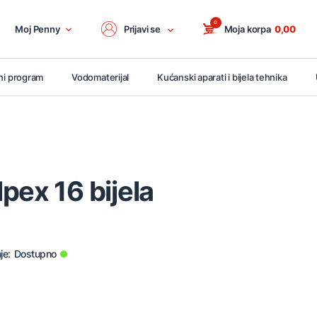
0
Moj Penny
Prijavi se
Moja korpa
0,00
ni program
Vodomaterijal
Kućanski aparati i bijela tehnika
pex 16 bijela
je:
Dostupno