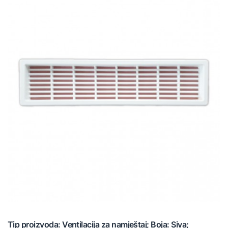
Tip proizvoda: Ventilacija za namještaj; Boja: Siva;