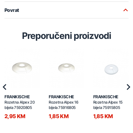
Povrat
Preporučeni proizvodi
Previous
Nex
FRANKISCHE
FRANKISCHE
FRANKISCHE
Rozetna Alpex 20
Rozetna Alpex 16
Rozetna Alpex 15
bijela 75920805
bijela 75916805
bijela 75915805
2,95 KM
1,85 KM
1,85 KM