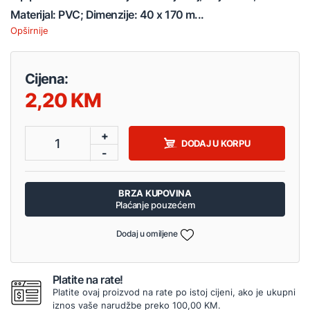
Materijal: PVC; Dimenzije: 40 x 170 m...
Opširnije
Cijena:
2,20
+
1
DODAJ U KORPU
-
BRZA KUPOVINA
Plaćanje pouzećem
Dodaj u omiljene
Platite na rate!
Platite ovaj proizvod na rate po istoj cijeni, ako je ukupni
iznos vaše narudžbe preko 100,00 KM.