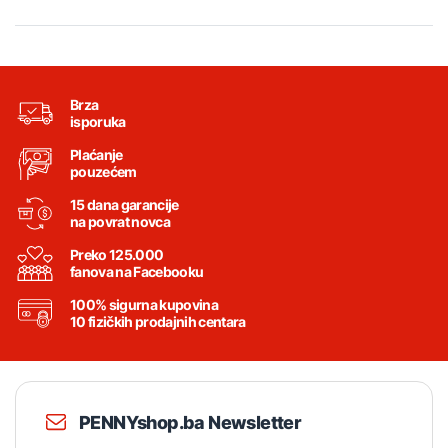
Brza
isporuka
Plaćanje
pouzećem
15 dana garancije
na povrat novca
Preko 125.000
fanova na Facebooku
100% sigurna kupovina
10 fizičkih prodajnih centara
PENNYshop.ba Newsletter