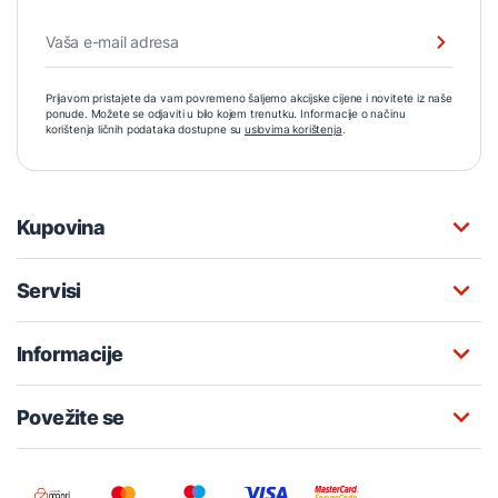
Prijavom pristajete da vam povremeno šaljemo akcijske cijene i novitete iz naše
ponude. Možete se odjaviti u bilo kojem trenutku. Informacije o načinu
korištenja ličnih podataka dostupne su
uslovima korištenja
.
Kupovina
Servisi
Informacije
Povežite se