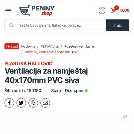
0
0,00
Traži
Naslovna
PENNY plus
Rozetne i ventilacije
Nazad
Rozetne, ventilacije pocinčane i PVC
PLASTIKA HALILOVIĆ
Ventilacija za namještaj
40x170mm PVC siva
Šifra artikla: 160180
Stanje:
Dostupno