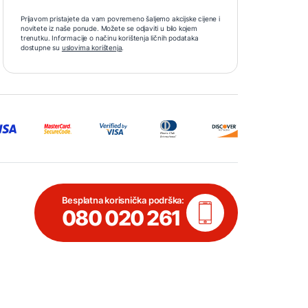
Prijavom pristajete da vam povremeno šaljemo akcijske cijene i
novitete iz naše ponude. Možete se odjaviti u bilo kojem
trenutku. Informacije o načinu korištenja ličnih podataka
dostupne su
uslovima korištenja
.
Besplatna korisnička podrška:
080 020 261