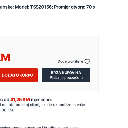
avanske; Model: TSS20156; Promjer otvora: 70 x
Dodaj u omiljene
BRZA KUPOVINA
DODAJ U KORPU
Plaćanje pouzećem
Već od
41,25 KM
mjesečno.
d na rate po istoj cijeni, ako je ukupni iznos vaše
0,00 KM.
bankarstvom, virmanom i kreditnim karticama.