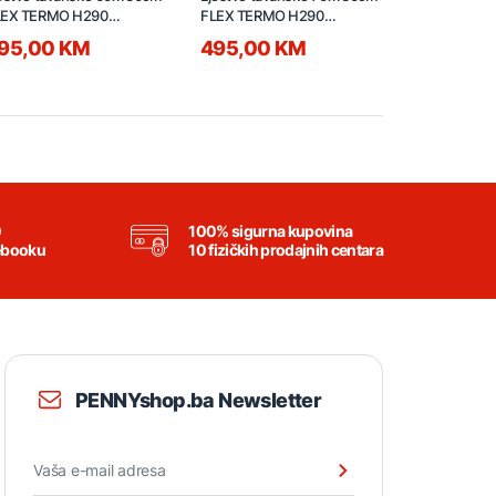
LEX TERMO H290
FLEX TERMO H290
FLEX TERM
SS20157
TSS20158
TSS20155
95,00 KM
495,00 KM
495,00
0
100% sigurna kupovina
ebooku
10 fizičkih prodajnih centara
PENNYshop.ba Newsletter