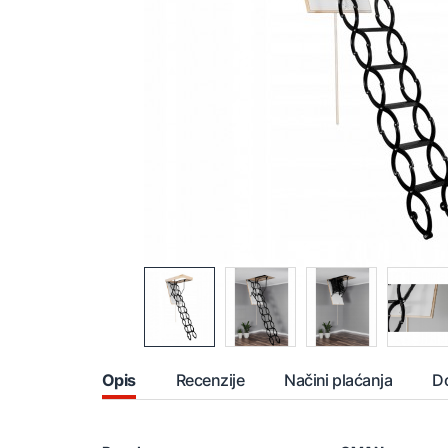
Opis
Recenzije
Načini plaćanja
D