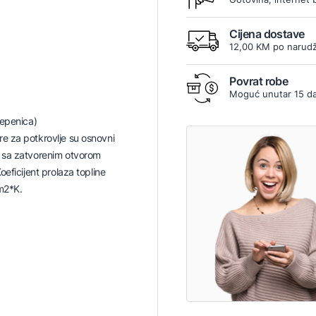
Cijena dostave
12,00 KM po narudž
Povrat robe
Moguć unutar 15 d
tepenica)
 za potkrovlje su osnovni
 sa zatvorenim otvorom
eficijent prolaza topline
m2*K.