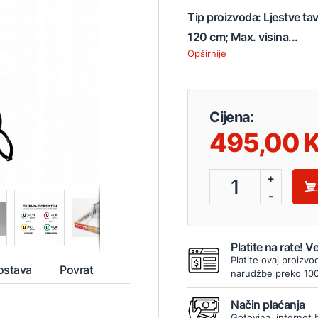
Tip proizvoda: Ljestve t
120 cm; Max. visina...
Opširnije
Cijena:
495,00
+
1
-
Platite na rate! 
Platite ovaj proizvo
ostava
Povrat
narudžbe preko 10
Način plaćanja
Gotovina, internet 