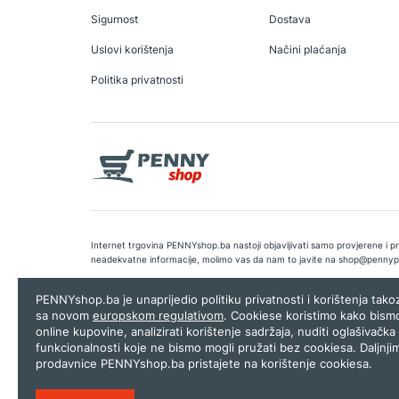
Sigurnost
Dostava
Uslovi korištenja
Načini plaćanja
Politika privatnosti
Internet trgovina PENNYshop.ba nastoji objavljivati samo provjerene i pra
neadekvatne informacije, molimo vas da nam to javite na
shop@pennyp
Copyright © 2026.
Penny plus d.o.o. Sarajevo
.
Dizajn i programiranj
PENNYshop.ba je unaprijedio politiku privatnosti i korištenja tak
sa novom
europskom regulativom
. Cookiese koristimo kako bism
online kupovine, analizirati korištenje sadržaja, nuditi oglašivačka 
funkcionalnosti koje ne bismo mogli pružati bez cookiesa. Daljnji
prodavnice PENNYshop.ba pristajete na korištenje cookiesa.