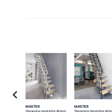
Previous
MASTER
MASTER
Stepenice montažne Atrium
Stepenice montažne Atri