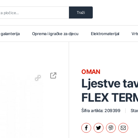
Traži
i galanterija
Oprema i igračke za djecu
Elektromaterijal
Vrt
OMAN
Ljestve t
FLEX TER
Šifra artikla: 209399
Stan