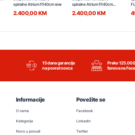
spiralne Atrium fi140cm sive
spiralne Atrium fi140cm
F
antracit
T
2.400,00 KM
2.400,00 KM
4
15 dana garancije
Preko 125.00
na povrat novca
fanova na Fac
Informacije
Povežite se
O nama
Facebook
Kategorije
Linkedin
Novo u ponudi
Twitter