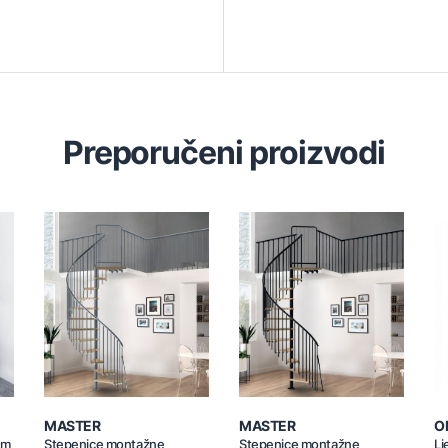
Preporučeni proizvodi
MASTER
MASTER
O
um
Stepenice montažne
Stepenice montažne
Lj