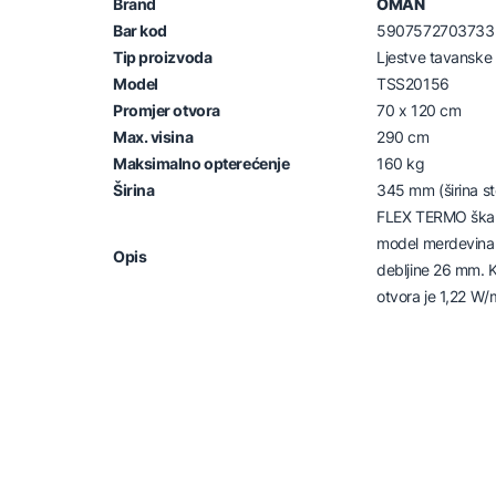
Brand
OMAN
Bar kod
5907572703733
Tip proizvoda
Ljestve tavanske
Model
TSS20156
Promjer otvora
70 x 120 cm
Max. visina
290 cm
Maksimalno opterećenje
160 kg
Širina
345 mm (širina s
FLEX TERMO škare
model merdevina
Opis
debljine 26 mm. Ko
otvora je 1,22 W/