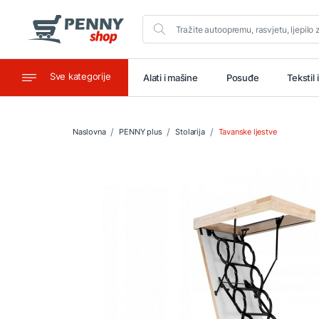
Sve kategorije
aštitu
Ugostiteljstvo
Alati i mašine
Posuđe
Tekstil 
Naslovna
PENNY plus
Stolarija
Tavanske ljestve