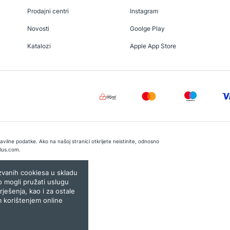
Prodajni centri
Instagram
Novosti
Goolge Play
Katalozi
Apple App Store
vilne podatke. Ako na našoj stranici otkrijete neistinite, odnosno
lus.com
.
e:
Lampa.ba
ozvanih cookiesa u skladu
o mogli pružati uslugu
rješenja, kao i za ostale
m korištenjem online