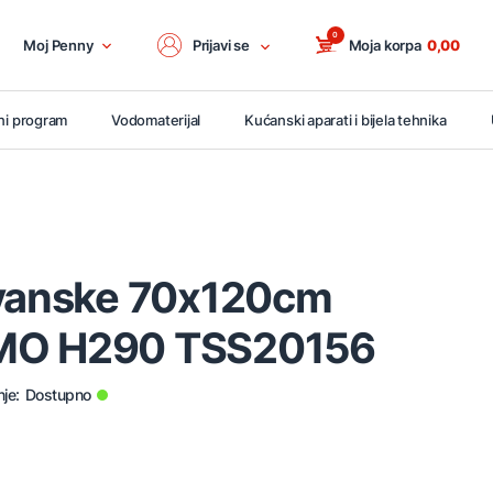
0
Moj Penny
Prijavi se
Moja korpa
0,00
ni program
Vodomaterijal
Kućanski aparati i bijela tehnika
avanske 70x120cm
MO H290 TSS20156
je:
Dostupno