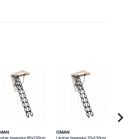
Next
MAN
OMAN
OMAN
estve tavanske 60x130cm
Ljestve tavanske 70x130cm
Ljestve tav