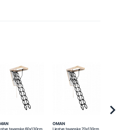
Next
MAN
OMAN
OMAN
estve tavanske 60x130cm
Ljestve tavanske 70x130cm
Ljestve tav