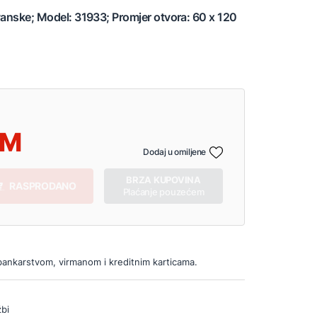
vanske; Model: 31933; Promjer otvora: 60 x 120
Dodaj u omiljene
BRZA KUPOVINA
RASPRODANO
Plaćanje pouzećem
bankarstvom, virmanom i kreditnim karticama.
bi