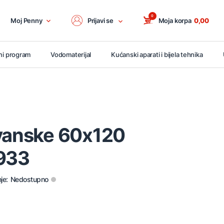
0
Moj Penny
Prijavi se
Moja korpa
0,00
ni program
Vodomaterijal
Kućanski aparati i bijela tehnika
avanske 60x120
1933
je:
Nedostupno