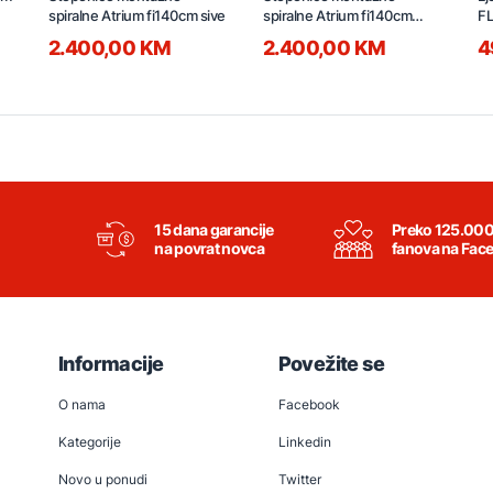
spiralne Atrium fi140cm sive
spiralne Atrium fi140cm
F
antracit
T
2.400,00 KM
2.400,00 KM
4
15 dana garancije
Preko 125.00
na povrat novca
fanova na Fac
Informacije
Povežite se
O nama
Facebook
Kategorije
Linkedin
Novo u ponudi
Twitter