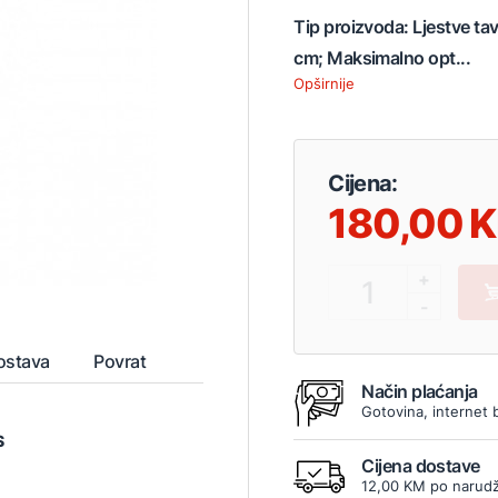
Tip proizvoda: Ljestve ta
cm; Maksimalno opt...
Opširnije
Cijena:
180,00
+
1
-
ostava
Povrat
Način plaćanja
Gotovina, internet 
S
Cijena dostave
12,00 KM po narudž