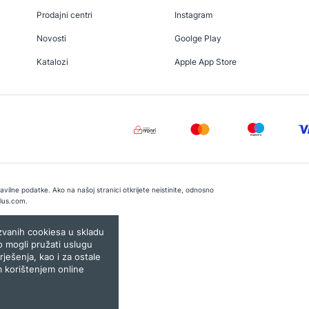
Prodajni centri
Instagram
Novosti
Goolge Play
Katalozi
Apple App Store
vilne podatke. Ako na našoj stranici otkrijete neistinite, odnosno
lus.com
.
e:
Lampa.ba
ozvanih cookiesa u skladu
o mogli pružati uslugu
rješenja, kao i za ostale
m korištenjem online