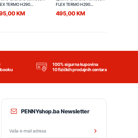
LEX TERMO H290
FLEX TERMO H290
FLEX TERM
SS20157
TSS20158
TSS20155
95,00 KM
495,00 KM
495,00
0
100% sigurna kupovina
ebooku
10 fizičkih prodajnih centara
PENNYshop.ba Newsletter