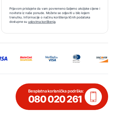
Prijavom pristajete da vam povremeno šaljemo akcijske cijene i
novitete iz naše ponude. Možete se odjaviti u bilo kojem
trenutku. Informacije o načinu korištenja ličnih podataka
dostupne su
uslovima korištenja
.
Besplatna korisnička podrška:
080 020 261