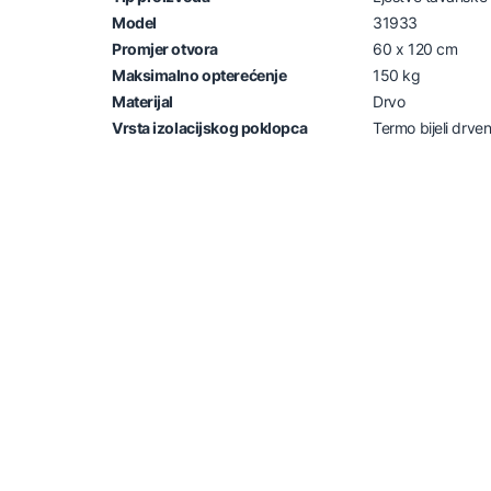
Model
31933
Promjer otvora
60 x 120 cm
Maksimalno opterećenje
150 kg
Materijal
Drvo
Vrsta izolacijskog poklopca
Termo bijeli drve