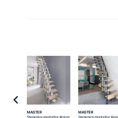
Previous
MASTER
MASTER
Stepenice montažne Atrium
Stepenice montažne Atri