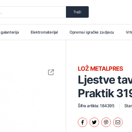
Traži
i galanterija
Elektromaterijal
Oprema i igračke za djecu
Vrt
LOŽ METALPRES
Ljestve t
Praktik 3
Šifra artikla: 184395
Stan