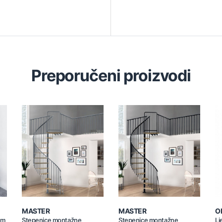
Preporučeni proizvodi
MASTER
MASTER
O
um
Stepenice montažne
Stepenice montažne
Lj