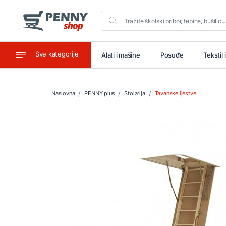
Sve kategorije
aštitu
Ugostiteljstvo
Alati i mašine
Posuđe
Tekstil 
Naslovna
PENNY plus
Stolarija
Tavanske ljestve