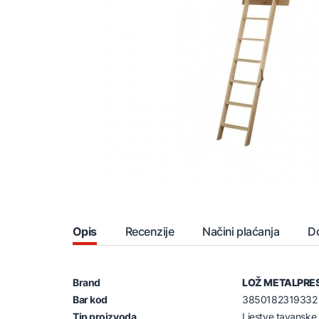
Opis
Recenzije
Načini plaćanja
D
Brand
LOŽ METALPRE
Bar kod
3850182319332
Tip proizvoda
Ljestve tavanske