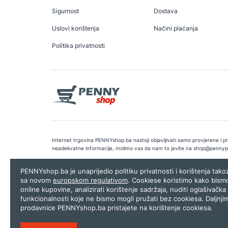
Sigurnost
Dostava
Uslovi korištenja
Načini plaćanja
Politika privatnosti
Internet trgovina PENNYshop.ba nastoji objavljivati samo provjerene i pra
neadekvatne informacije, molimo vas da nam to javite na
shop@pennyp
Copyright © 2026.
Penny plus d.o.o. Sarajevo
.
Dizajn i programiranj
PENNYshop.ba je unaprijedio politiku privatnosti i korištenja tak
sa novom
europskom regulativom
. Cookiese koristimo kako bism
online kupovine, analizirati korištenje sadržaja, nuditi oglašivačka 
funkcionalnosti koje ne bismo mogli pružati bez cookiesa. Daljnji
prodavnice PENNYshop.ba pristajete na korištenje cookiesa.