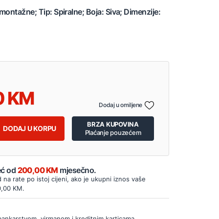
montažne; Tip: Spiralne; Boja: Siva; Dimenzije:
0
Dodaj u omiljene
BRZA KUPOVINA
DODAJ U KORPU
Plaćanje pouzećem
Već od
200,00 KM
mjesečno.
d na rate po istoj cijeni, ako je ukupni iznos vaše
0,00 KM.
bankarstvom, virmanom i kreditnim karticama.