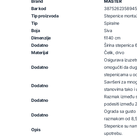
Brand
MASTER
Bar kod
387526235894
Tip proizvoda
Stepenice monta
Tip
Spiralne
Boja
Siva
Dimenzije
fi140 cm
Dodatno
Širina stepenica 
Materijal
Čelik, drvo
Osigurava izuzetn
Dodatno
omogućiti da dug
stepenicama u od
Savršeni za mno
Dodatno
stanovima tako i
Razmak između s
Dodatno
podesiti između 2
Ograda sa gusto
Dodatno
razmakom od 8,5
Stepenice su nam
Opis
upotrebu.