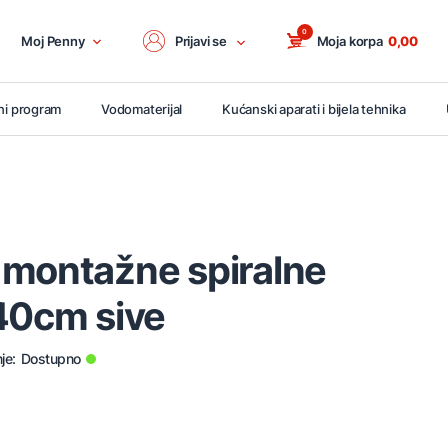
0
Moj Penny
Prijavi se
Moja korpa
0,00
ni program
Vodomaterijal
Kućanski aparati i bijela tehnika
 montažne spiralne
40cm sive
je:
Dostupno