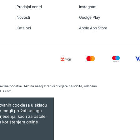
Prodajni centri
Instagram
Novosti
Goolge Play
Katalozi
Apple App Store
vilne podatke. Ako na našoj stranici otkrijete neistinite, odnosno
lus.com
.
e:
Lampa.ba
ozvanih cookiesa u skladu
o mogli pružati uslugu
rješenja, kao i za ostale
m korištenjem online