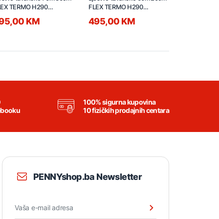
LEX TERMO H290
FLEX TERMO H290
FLEX TERM
SS20158
TSS20155
TSS20156
95,00 KM
495,00 KM
495,00
0
100% sigurna kupovina
ebooku
10 fizičkih prodajnih centara
PENNYshop.ba Newsletter