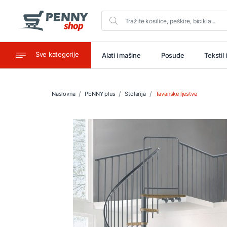
Sve kategorije
aštitu
Ugostiteljstvo
Alati i mašine
Posuđe
Tekstil 
Naslovna
PENNY plus
Stolarija
Tavanske ljestve