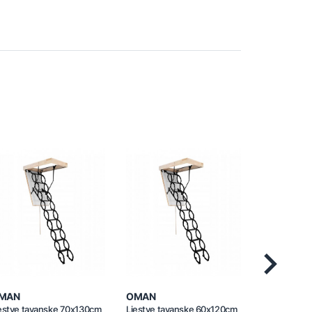
Next
MAN
OMAN
OMAN
estve tavanske 70x130cm
Ljestve tavanske 60x120cm
Ljestve tav