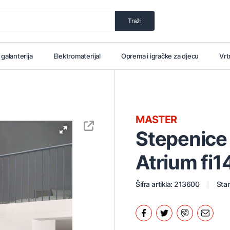
Traži
i galanterija
Elektromaterijal
Oprema i igračke za djecu
Vrt
MASTER
Stepenice
Atrium fi1
Šifra artikla: 213600
Stan