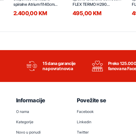
spiralne Atrium fi140cm
FLEX TERMO H290
F
antracit
TSS20157
T
2.400,00 KM
495,00 KM
4
15 dana garancije
Preko 125.00
na povrat novca
fanova na Fac
Informacije
Povežite se
O nama
Facebook
Kategorije
Linkedin
Novo u ponudi
Twitter