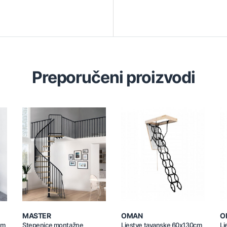
Preporučeni proizvodi
MASTER
OMAN
O
um
Stepenice montažne
Ljestve tavanske 60x130cm
Lj