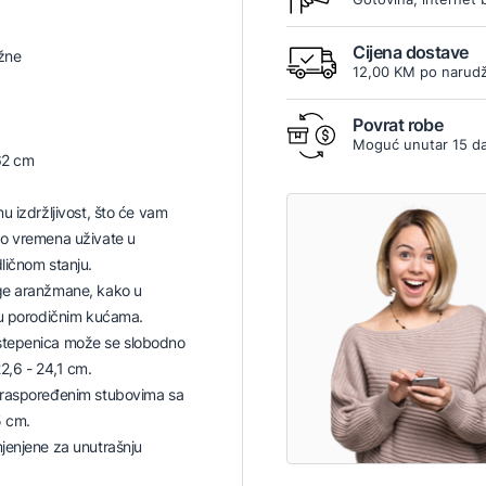
5
Cijena dostave
žne
12,00 KM po narudž
Povrat robe
Moguć unutar 15 d
62 cm
u izdržljivost, što će vam
o vremena uživate u
ličnom stanju.
ge aranžmane, kako u
 u porodičnim kućama.
tepenica može se slobodno
2,6 - 24,1 cm.
 raspoređenim stubovima sa
 cm.
jenjene za unutrašnju