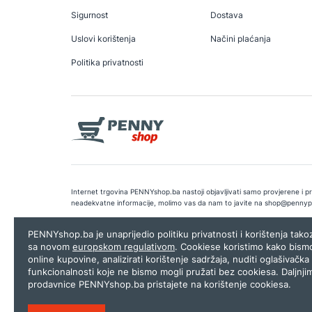
Sigurnost
Dostava
Uslovi korištenja
Načini plaćanja
Politika privatnosti
Internet trgovina PENNYshop.ba nastoji objavljivati samo provjerene i pra
neadekvatne informacije, molimo vas da nam to javite na
shop@pennyp
Copyright © 2026.
Penny plus d.o.o. Sarajevo
.
Dizajn i programiranj
PENNYshop.ba je unaprijedio politiku privatnosti i korištenja tak
sa novom
europskom regulativom
. Cookiese koristimo kako bism
online kupovine, analizirati korištenje sadržaja, nuditi oglašivačka 
funkcionalnosti koje ne bismo mogli pružati bez cookiesa. Daljnji
prodavnice PENNYshop.ba pristajete na korištenje cookiesa.