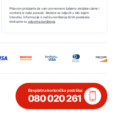
Prijavom pristajete da vam povremeno šaljemo akcijske cijene i
novitete iz naše ponude. Možete se odjaviti u bilo kojem
trenutku. Informacije o načinu korištenja ličnih podataka
dostupne su
uslovima korištenja
.
Besplatna korisnička podrška:
080 020 261