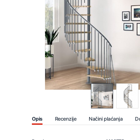
Opis
Recenzije
Načini plaćanja
D