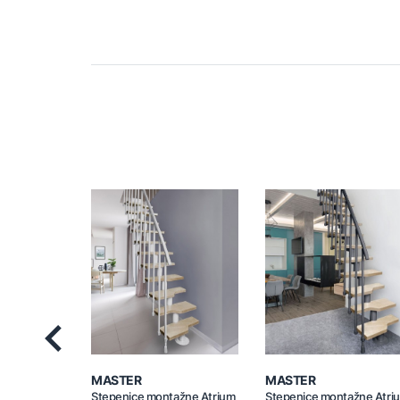
Previous
MASTER
MASTER
Stepenice montažne Atrium
Stepenice montažne Atri