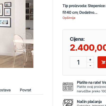
Tip proizvoda: Stepenice 
fi140 cm; Dodatno...
Opširnije
Cijena:
2.400,0
+
1
-
Platite na rate! 
Platite ovaj proizvo
ostava
Povrat
narudžbe preko 10
Način plaćanja
Gotovina, internet 