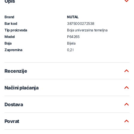
Opis
Brand
NUTAL
Bar kod
3875000272538
Tip proizvoda
Boja univerzalna temeljna
Model
P64265
Boja
Bijela
Zapremina
0,2 l
Recenzije
Načini plaćanja
Dostava
Povrat