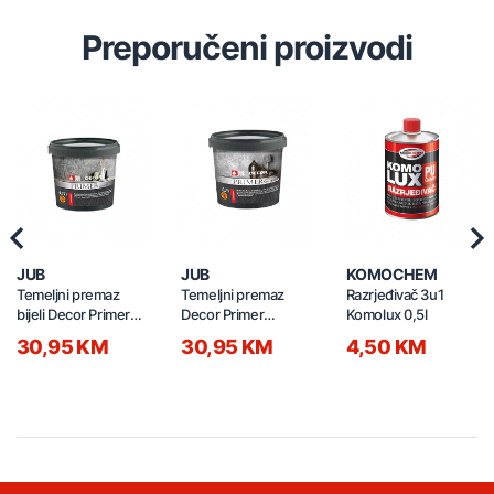
Preporučeni proizvodi
Previous
Nex
JUB
JUB
KOMOCHEM
Temeljni premaz
Temeljni premaz
Razrjeđivač 3u1
bijeli Decor Primer
Decor Primer
Komolux 0,5l
smooth 0,75l
smooth 0,7l
30,95 KM
30,95 KM
4,50 KM