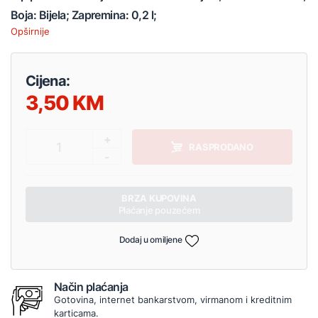
Boja: Bijela; Zapremina: 0,2 l;
Opširnije
Cijena:
3,50
+
1
RASPRODANO
-
BRZA KUPOVINA
Plaćanje pouzećem
Dodaj u omiljene
Način plaćanja
Gotovina, internet bankarstvom, virmanom i kreditnim
karticama.