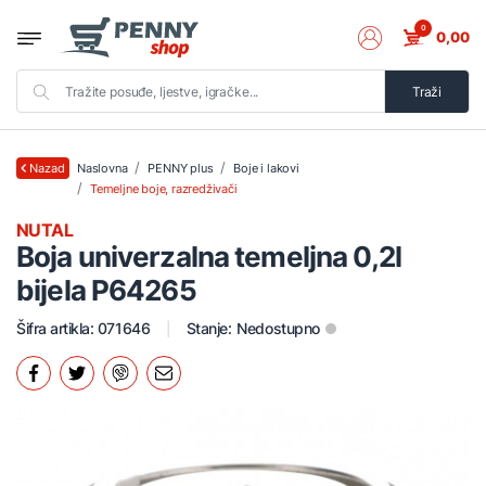
0
0,00
Traži
Naslovna
PENNY plus
Boje i lakovi
Nazad
Temeljne boje, razredživači
NUTAL
Boja univerzalna temeljna 0,2l
bijela P64265
Šifra artikla: 071646
Stanje:
Nedostupno