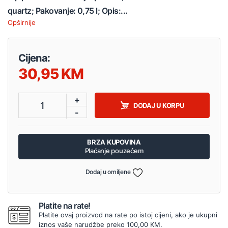
quartz; Pakovanje: 0,75 l; Opis:...
Opširnije
Cijena:
30,95
+
1
DODAJ U KORPU
-
BRZA KUPOVINA
Plaćanje pouzećem
Dodaj u omiljene
Platite na rate!
Platite ovaj proizvod na rate po istoj cijeni, ako je ukupni
iznos vaše narudžbe preko 100,00 KM.