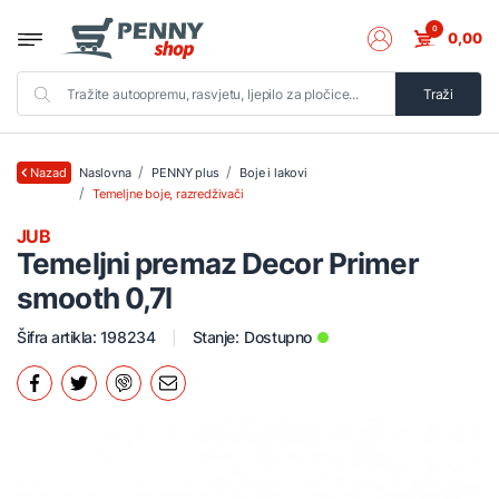
0
0,00
Traži
Naslovna
PENNY plus
Boje i lakovi
Nazad
Temeljne boje, razredživači
JUB
Temeljni premaz Decor Primer
smooth 0,7l
Šifra artikla: 198234
Stanje:
Dostupno