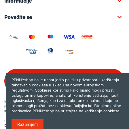
Informacije
Povežite se
Besplatna korisnička podrška:
PENNYshop.ba je unaprijedio politiku privatnosti i korištenja
080 020 261
takozvanih cookiesa u skladu sa novom
europskom
regulativom
. Cookiese koristimo kako bismo mogli pružati
uslugu online kupovine, analizirati korištenje sadržaja, nuditi
oglašivačka rješenja, kao i za ostale funkcionalnosti koje ne
Internet trgovina PENNYshop.ba nastoji objavljivati samo provjerene i pravilne
bismo mogli pružati bez cookiesa. Daljnjim korištenjem online
podatke. Ako na našoj stranici otkrijete neistinite, odnosno neadekvatne informacije,
prodavnice PENNYshop.ba pristajete na korištenje cookiesa.
molimo vas da nam to javite na
shop@pennyplus.com
.
Copyright © 2026.
Penny plus d.o.o. Sarajevo
.
Razumijem
Dizajn i programiranje:
Lampa.ba