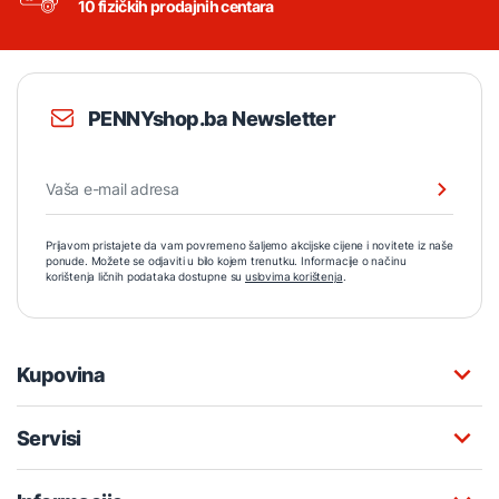
10 fizičkih prodajnih centara
PENNYshop.ba Newsletter
Prijavom pristajete da vam povremeno šaljemo akcijske cijene i novitete iz naše
ponude. Možete se odjaviti u bilo kojem trenutku. Informacije o načinu
korištenja ličnih podataka dostupne su
uslovima korištenja
.
Kupovina
Servisi