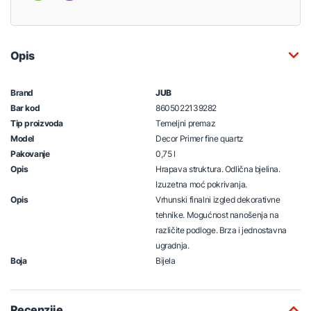
Opis
Brand
JUB
Bar kod
8605022139282
Tip proizvoda
Temeljni premaz
Model
Decor Primer fine quartz
Pakovanje
0,75 l
Opis
Hrapava struktura. Odlična bjelina.
Izuzetna moć pokrivanja.
Opis
Vrhunski finalni izgled dekorativne
tehnike. Mogućnost nanošenja na
različite podloge. Brza i jednostavna
ugradnja.
Boja
Bijela
Recenzije