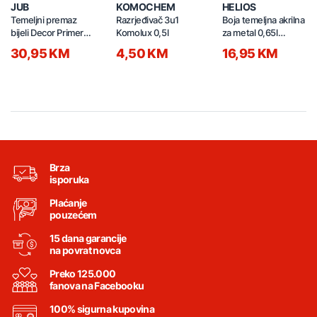
JUB
KOMOCHEM
HELIOS
Temeljni premaz
Razrjeđivač 3u1
Boja temeljna akrilna
bijeli Decor Primer
Komolux 0,5l
za metal 0,65l
smooth 0,75l
000250
30,95 KM
4,50 KM
16,95 KM
Brza
isporuka
Plaćanje
pouzećem
15 dana garancije
na povrat novca
Preko 125.000
fanova na Facebooku
100% sigurna kupovina