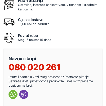
Način plaćanja
Gotovina, internet bankarstvom, virmanom i kreditnim
karticama.
Cijena dostave
12,00 KM po narudžbi
Povrat robe
Moguć unutar 15 dana
Nazovi i kupi
080 020 261
Imate li pitanje u vezi ovog proizvoda? Postavite pitanje.
Saznajte dostupnost ovoga proizvoda u našim trgovinama
pozivom na broj.