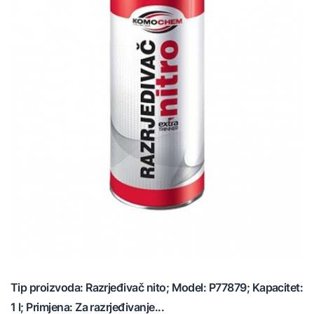
Tip proizvoda: Razrjeđivač nito; Model: P77879; Kapacitet:
1 l; Primjena: Za razrjeđivanje...