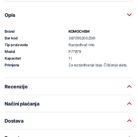
Opis
Brand
KOMOCHEM
Bar kod
3870952002561
Tip proizvoda
Razrjeđivač nito
Model
P77879
Kapacitet
1 l
Primjena
Za razrjeđivanje boja. Čišćenje alata.
Recenzije
Načini plaćanja
Dostava