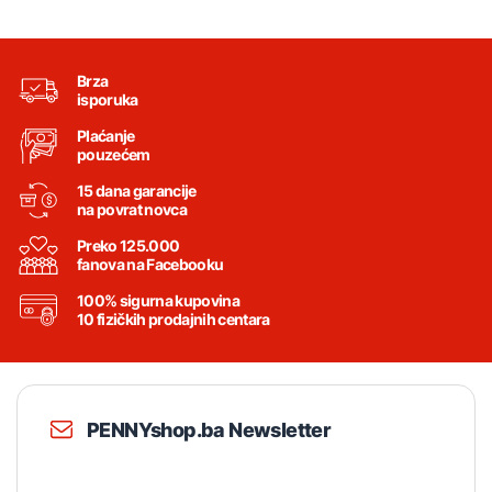
Brza
isporuka
Plaćanje
pouzećem
15 dana garancije
na povrat novca
Preko 125.000
fanova na Facebooku
100% sigurna kupovina
10 fizičkih prodajnih centara
PENNYshop.ba Newsletter