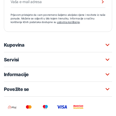
Prijavom pristajete da vam povremeno šaljemo akcijske cijene i novitete iz naše
ponude. Možete se odjaviti u bilo kojem trenutku. Informacije o načinu
korištenja ličnih podataka dostupne su
uslovima korištenja
.
Kupovina
Servisi
Informacije
Povežite se