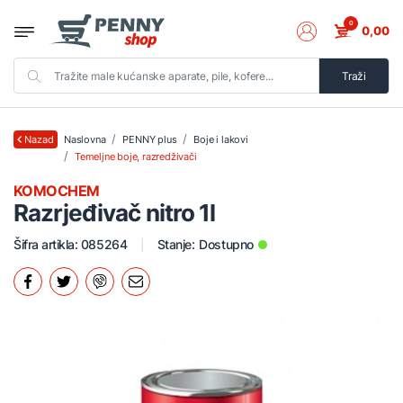
0
0,00
Traži
Naslovna
PENNY plus
Boje i lakovi
Nazad
Temeljne boje, razredživači
KOMOCHEM
Razrjeđivač nitro 1l
Šifra artikla: 085264
Stanje:
Dostupno