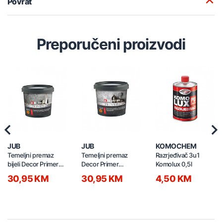
Povrat
Preporučeni proizvodi
Previous
Nex
JUB
JUB
KOMOCHEM
Temeljni premaz
Temeljni premaz
Razrjeđivač 3u1
bijeli Decor Primer
Decor Primer
Komolux 0,5l
smooth 0,75l
smooth 0,7l
30,95 KM
30,95 KM
4,50 KM