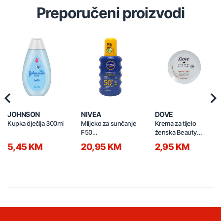
Preporučeni proizvodi
Previous
Nex
JOHNSON
NIVEA
DOVE
Kupka dječija 300ml
Mlijeko za sunčanje
Krema za tijelo
F50
ženska Beauty
Protect&Moisture
Moisturisation 75ml
5,45 KM
20,95 KM
2,95 KM
200ml