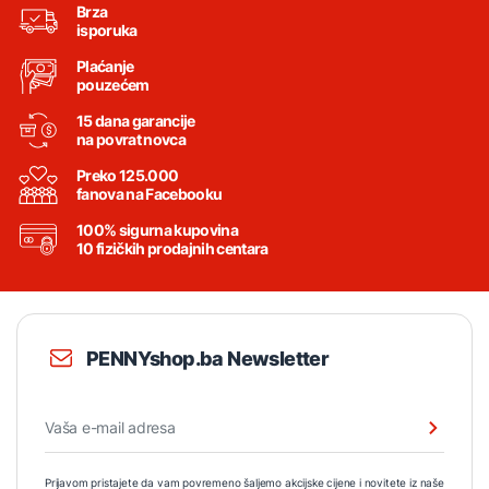
Brza
isporuka
Plaćanje
pouzećem
15 dana garancije
na povrat novca
Preko 125.000
fanova na Facebooku
100% sigurna kupovina
10 fizičkih prodajnih centara
PENNYshop.ba Newsletter
Prijavom pristajete da vam povremeno šaljemo akcijske cijene i novitete iz naše