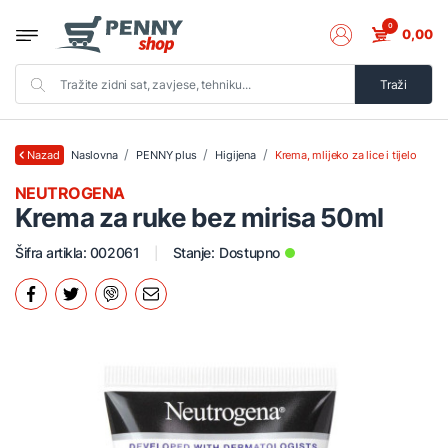
0
0,00
Traži
Naslovna
PENNY plus
Higijena
Krema, mlijeko za lice i tijelo
Nazad
NEUTROGENA
Krema za ruke bez mirisa 50ml
Šifra artikla: 002061
Stanje:
Dostupno