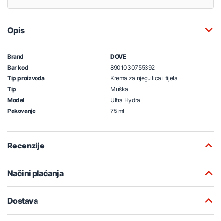
Opis
Brand
DOVE
Bar kod
8901030755392
Tip proizvoda
Krema za njegu lica i tijela
Tip
Muška
Model
Ultra Hydra
Pakovanje
75 ml
Recenzije
Načini plaćanja
Dostava