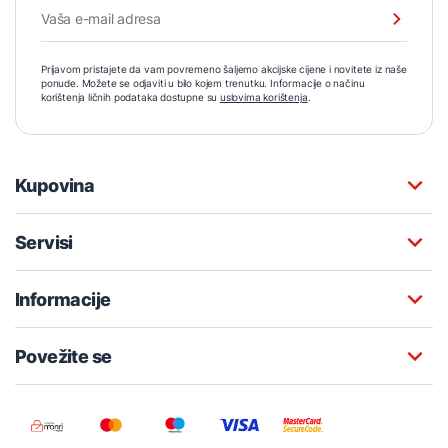
Prijavom pristajete da vam povremeno šaljemo akcijske cijene i novitete iz naše
ponude. Možete se odjaviti u bilo kojem trenutku. Informacije o načinu
korištenja ličnih podataka dostupne su
uslovima korištenja
.
Kupovina
Servisi
Informacije
Povežite se