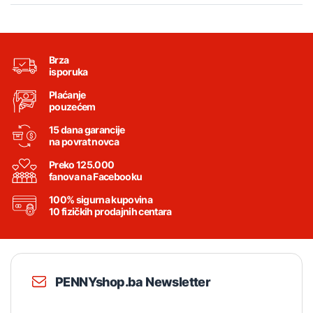
Brza
isporuka
Plaćanje
pouzećem
15 dana garancije
na povrat novca
Preko 125.000
fanova na Facebooku
100% sigurna kupovina
10 fizičkih prodajnih centara
PENNYshop.ba Newsletter