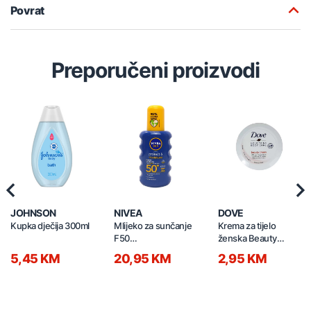
Povrat
Preporučeni proizvodi
Previous
Nex
JOHNSON
NIVEA
DOVE
Kupka dječija 300ml
Mlijeko za sunčanje
Krema za tijelo
F50
ženska Beauty
Protect&Moisture
Moisturisation 75ml
5,45 KM
20,95 KM
2,95 KM
200ml