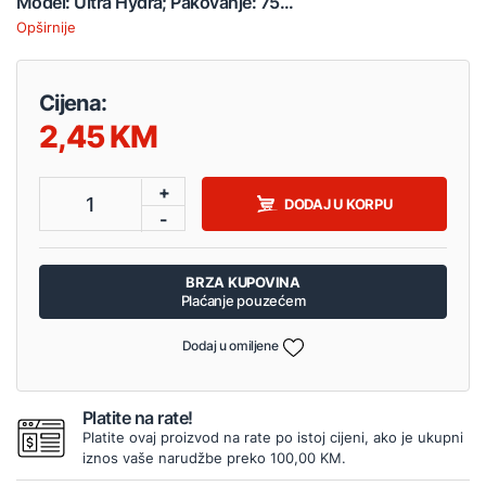
Model: Ultra Hydra; Pakovanje: 75...
Opširnije
Cijena:
2,45
+
1
DODAJ U KORPU
-
BRZA KUPOVINA
Plaćanje pouzećem
Dodaj u omiljene
Platite na rate!
Platite ovaj proizvod na rate po istoj cijeni, ako je ukupni
iznos vaše narudžbe preko 100,00 KM.