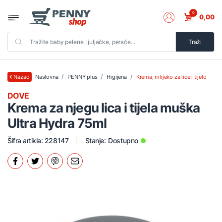
0
0,00
Traži
Naslovna
PENNY plus
Higijena
Krema, mlijeko za lice i tijelo
Nazad
DOVE
Krema za njegu lica i tijela muška
Ultra Hydra 75ml
Šifra artikla: 228147
Stanje:
Dostupno