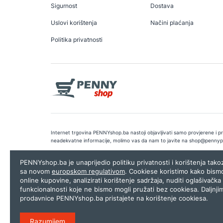
Sigurnost
Dostava
Uslovi korištenja
Načini plaćanja
Politika privatnosti
Internet trgovina PENNYshop.ba nastoji objavljivati samo provjerene i pra
neadekvatne informacije, molimo vas da nam to javite na
shop@pennyp
Copyright © 2026.
Penny plus d.o.o. Sarajevo
.
Dizajn i programiranj
PENNYshop.ba je unaprijedio politiku privatnosti i korištenja tak
sa novom
europskom regulativom
. Cookiese koristimo kako bism
online kupovine, analizirati korištenje sadržaja, nuditi oglašivačka 
funkcionalnosti koje ne bismo mogli pružati bez cookiesa. Daljnji
prodavnice PENNYshop.ba pristajete na korištenje cookiesa.
Razumijem