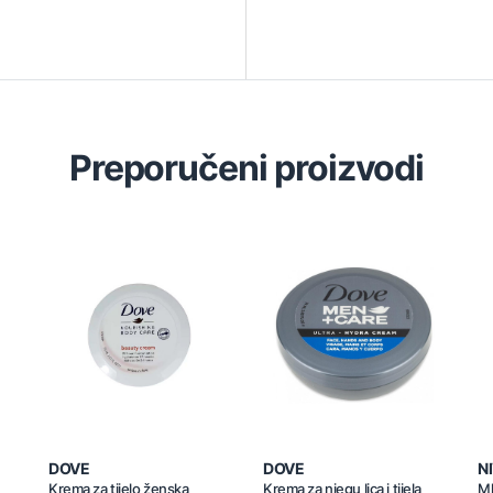
Preporučeni proizvodi
DOVE
DOVE
N
Krema za tijelo ženska
Krema za njegu lica i tijela
Ml