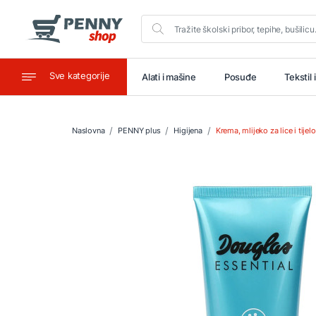
Sve kategorije
aštitu
Ugostiteljstvo
Alati i mašine
Posuđe
Tekstil 
Naslovna
PENNY plus
Higijena
Krema, mlijeko za lice i tijelo