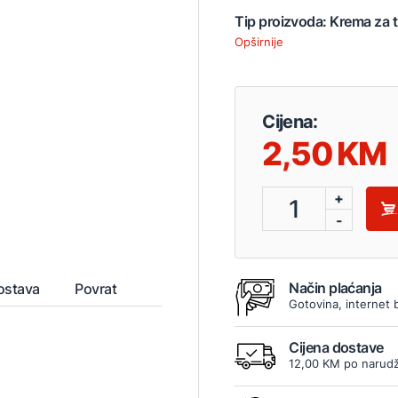
Tip proizvoda: Krema za t
Opširnije
Cijena:
2,50
+
1
-
Način plaćanja
ostava
Povrat
Gotovina, internet 
Cijena dostave
12,00 KM po narudž