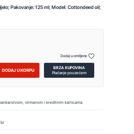
ijelo; Pakovanje: 125 ml; Model: Cottondeed oil;
Dodaj u omiljene
BRZA KUPOVINA
DODAJ U KORPU
Plaćanje pouzećem
bankarstvom, virmanom i kreditnim karticama.
bi