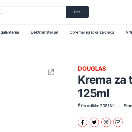
Traži
i galanterija
Elektromaterijal
Oprema i igračke za djecu
Vrt
DOUGLAS
Krema za t
125ml
Šifra artikla: 208181
Stan