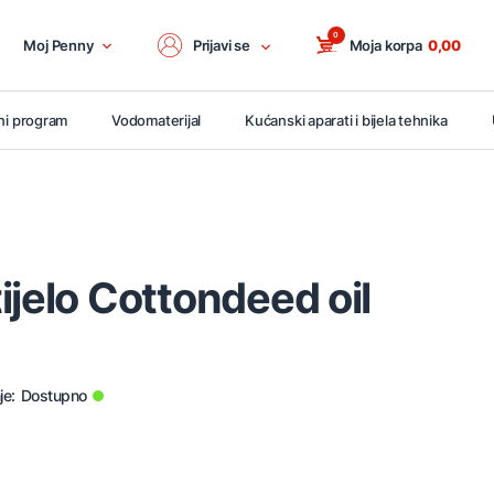
0
Moj Penny
Prijavi se
Moja korpa
0,00
ni program
Vodomaterijal
Kućanski aparati i bijela tehnika
ijelo Cottondeed oil
je:
Dostupno