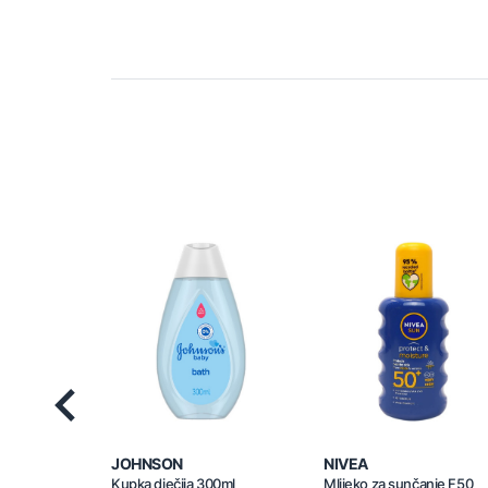
Previous
JOHNSON
NIVEA
Kupka dječija 300ml
Mlijeko za sunčanje F50