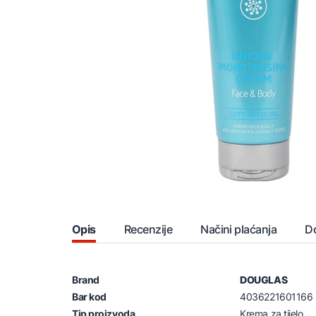
Opis
Recenzije
Načini plaćanja
D
Brand
DOUGLAS
Bar kod
4036221601166
Tip proizvoda
Krema za tijelo