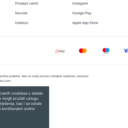
Prodajni centri
Instagram
Novosti
Goolge Play
Katalozi
Apple App Store
vilne podatke. Ako na našoj stranici otkrijete neistinite, odnosno
lus.com
.
e:
Lampa.ba
ozvanih cookiesa u skladu
o mogli pružati uslugu
rješenja, kao i za ostale
m korištenjem online