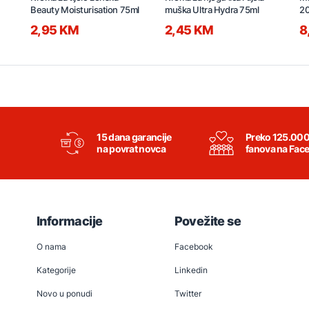
Beauty Moisturisation 75ml
muška Ultra Hydra 75ml
2
2,95 KM
2,45 KM
8
15 dana garancije
Preko 125.00
na povrat novca
fanova na Fac
Informacije
Povežite se
O nama
Facebook
Kategorije
Linkedin
Novo u ponudi
Twitter