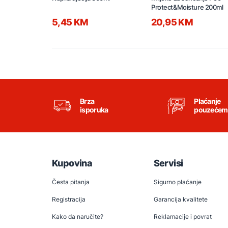
Protect&Moisture 200ml
5,45 KM
20,95 KM
Brza
Plaćanje
isporuka
pouzećem
Kupovina
Servisi
Česta pitanja
Sigurno plaćanje
Registracija
Garancija kvalitete
Kako da naručite?
Reklamacije i povrat