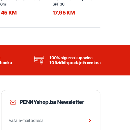
00ml
SPF 30
SPF 20
,45 KM
17,95 KM
26,95 K
0
100% sigurna kupovina
ebooku
10 fizičkih prodajnih centara
PENNYshop.ba Newsletter