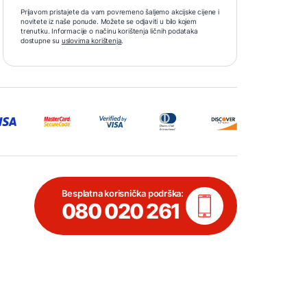
Prijavom pristajete da vam povremeno šaljemo akcijske cijene i
novitete iz naše ponude. Možete se odjaviti u bilo kojem
trenutku. Informacije o načinu korištenja ličnih podataka
dostupne su
uslovima korištenja
.
Besplatna korisnička podrška:
080 020 261