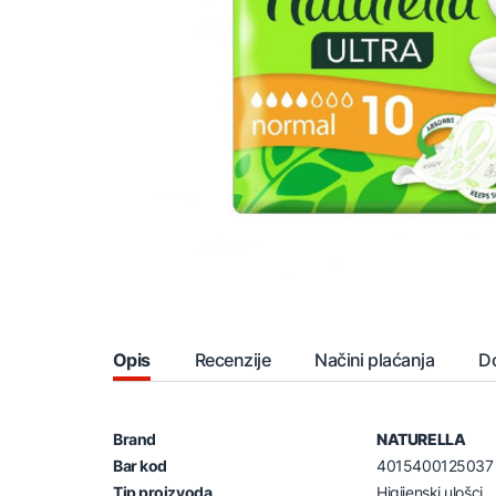
Opis
Recenzije
Načini plaćanja
D
Brand
NATURELLA
Bar kod
4015400125037
Tip proizvoda
Higijenski ulošci