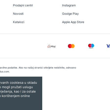
Prodajni centri
Instagram
Novosti
Goolge Play
Katalozi
Apple App Store
vilne podatke. Ako na našoj stranici otkrijete neistinite, odnosno
lus.com
.
e:
Lampa.ba
ozvanih cookiesa u skladu
o mogli pružati uslugu
rješenja, kao i za ostale
m korištenjem online