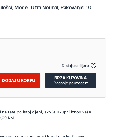
 ulošci; Model: Ultra Normal; Pakovanje: 10
Dodaj u omiljene
BRZA KUPOVINA
DODAJ U KORPU
Plaćanje pouzećem
d na rate po istoj cijeni, ako je ukupni iznos vaše
0,00 KM.
bankarstvom, virmanom i kreditnim karticama.