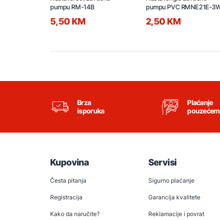
pumpu RM-14B
pumpu PVC RMNE21E-3
5,50 KM
2,50 KM
Brza
Plaćanje
isporuka
pouzećem
Kupovina
Servisi
Česta pitanja
Sigurno plaćanje
Registracija
Garancija kvalitete
Kako da naručite?
Reklamacije i povrat