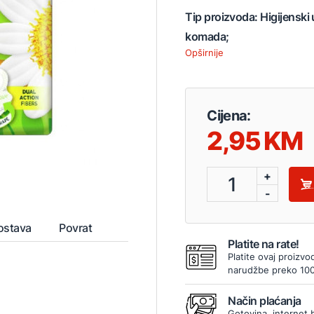
Tip proizvoda: Higijenski
komada;
Opširnije
Cijena:
2,95
+
1
-
ostava
Povrat
Platite na rate!
Platite ovaj proizvo
narudžbe preko 10
Način plaćanja
Gotovina, internet 