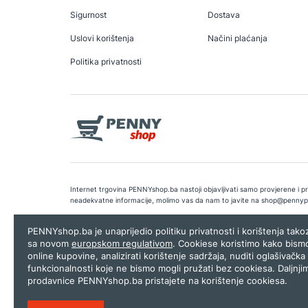
Sigurnost
Dostava
Uslovi korištenja
Načini plaćanja
Politika privatnosti
Internet trgovina PENNYshop.ba nastoji objavljivati samo provjerene i pra
neadekvatne informacije, molimo vas da nam to javite na
shop@pennyp
Copyright © 2026.
Penny plus d.o.o. Sarajevo
.
Dizajn i programiranj
PENNYshop.ba je unaprijedio politiku privatnosti i korištenja tak
sa novom
europskom regulativom
. Cookiese koristimo kako bism
online kupovine, analizirati korištenje sadržaja, nuditi oglašivačka 
funkcionalnosti koje ne bismo mogli pružati bez cookiesa. Daljnji
prodavnice PENNYshop.ba pristajete na korištenje cookiesa.