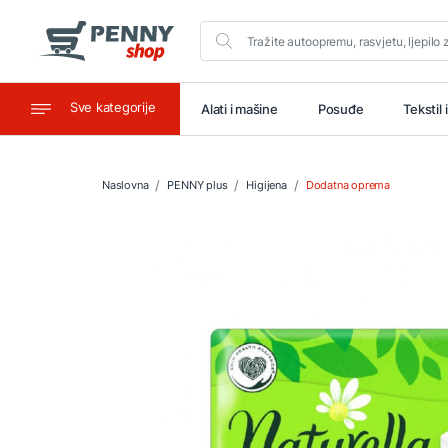
Sve kategorije
aštitu
Ugostiteljstvo
Alati i mašine
Posuđe
Tekstil 
Naslovna
PENNY plus
Higijena
Dodatna oprema