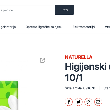
Traži
i galanterija
Oprema i igračke za djecu
Elektromaterijal
Vrt
NATURELLA
Higijenski
10/1
Šifra artikla: 091670
Stan