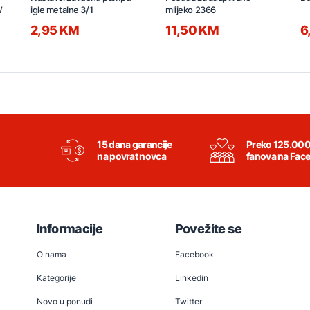
W
igle metalne 3/1
mlijeko 2366
2,95 KM
11,50 KM
6
15 dana garancije
Preko 125.00
na povrat novca
fanova na Fac
Informacije
Povežite se
O nama
Facebook
Kategorije
Linkedin
Novo u ponudi
Twitter