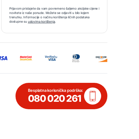
Prijavom pristajete da vam povremeno šaljemo akcijske cijene i
novitete iz naše ponude. Možete se odjaviti u bilo kojem
trenutku. Informacije o načinu korištenja ličnih podataka
dostupne su
uslovima korištenja
.
Besplatna korisnička podrška:
080 020 261