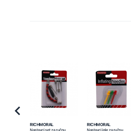
Previous
RICHMORAL
RICHMORAL
Nastavci set za ručnu
Nastavci igle za ručnu