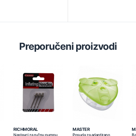
Preporučeni proizvodi
RICHMORAL
MASTER
M
Nastavci za ručnu pumpu
Posuda za adaptirano
Ba