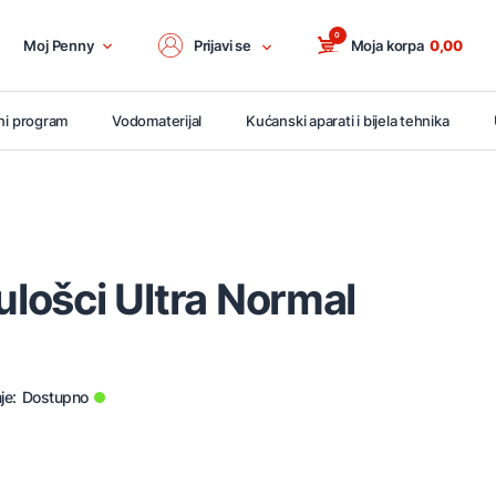
0
Moj Penny
Prijavi se
Moja korpa
0,00
ni program
Vodomaterijal
Kućanski aparati i bijela tehnika
 ulošci Ultra Normal
je:
Dostupno