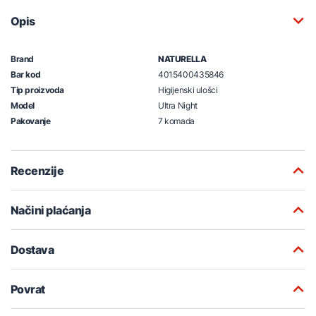
Opis
Brand
NATURELLA
Bar kod
4015400435846
Tip proizvoda
Higijenski ulošci
Model
Ultra Night
Pakovanje
7 komada
Recenzije
Načini plaćanja
Dostava
Povrat