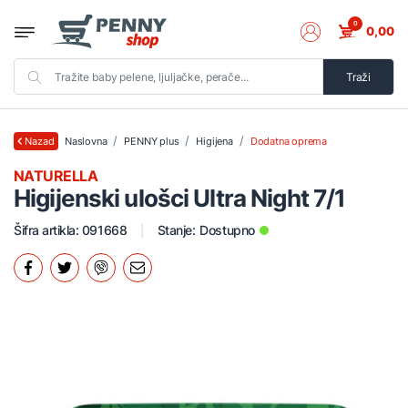
0
0,00
Traži
Naslovna
PENNY plus
Higijena
Dodatna oprema
Nazad
NATURELLA
Higijenski ulošci Ultra Night 7/1
Šifra artikla: 091668
Stanje:
Dostupno