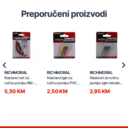
Preporučeni proizvodi
Previous
Nex
RICHMORAL
RICHMORAL
RICHMORAL
Nastavci set za
Nastavci igle za
Nastavci za ručnu
ručnu pumpu RM-
ručnu pumpu PVC
pumpu igle metalne
14B
RMNE21E-3W
3/1
5,50 KM
2,50 KM
2,95 KM