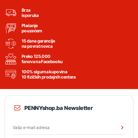
Brza
isporuka
Plaćanje
pouzećem
15 dana garancije
na povrat novca
Preko 125.000
fanova na Facebooku
100% sigurna kupovina
10 fizičkih prodajnih centara
PENNYshop.ba Newsletter