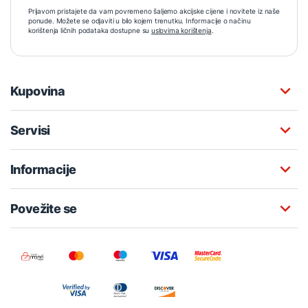
Prijavom pristajete da vam povremeno šaljemo akcijske cijene i novitete iz naše
ponude. Možete se odjaviti u bilo kojem trenutku. Informacije o načinu
korištenja ličnih podataka dostupne su
uslovima korištenja
.
Kupovina
Servisi
Informacije
Povežite se