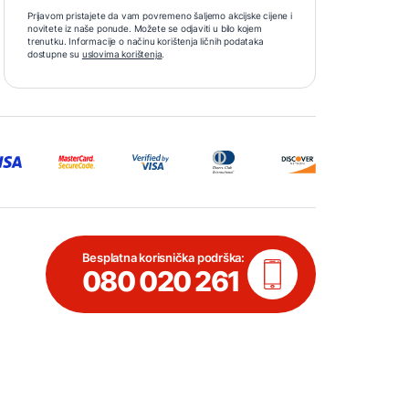
Prijavom pristajete da vam povremeno šaljemo akcijske cijene i
novitete iz naše ponude. Možete se odjaviti u bilo kojem
trenutku. Informacije o načinu korištenja ličnih podataka
dostupne su
uslovima korištenja
.
Besplatna korisnička podrška:
080 020 261