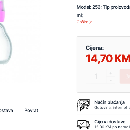
Model: 256; Tip proizvoda:
ml;
Opširnije
Cijena:
14,70
+
1
-
Način plaćanja
Gotovina, internet 
ostava
Povrat
Cijena dostave
12,00 KM po narudž