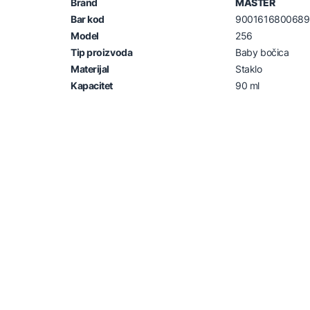
Brand
MASTER
Bar kod
9001616800689
Model
256
Tip proizvoda
Baby bočica
Materijal
Staklo
Kapacitet
90 ml