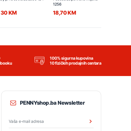
1256
phase 2 125
,30 KM
18,70 KM
8,95 KM
0
100% sigurna kupovina
ebooku
10 fizičkih prodajnih centara
PENNYshop.ba Newsletter