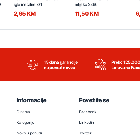
W
igle metalne 3/1
mlijeko 2366
2,95 KM
11,50 KM
6
15 dana garancije
Preko 125.00
na povrat novca
fanova na Fac
Informacije
Povežite se
O nama
Facebook
Kategorije
Linkedin
Novo u ponudi
Twitter