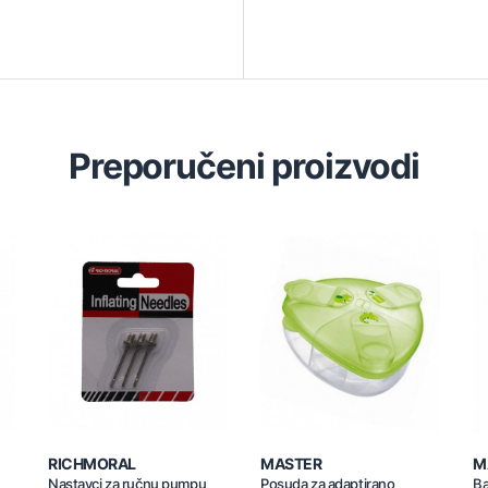
Preporučeni proizvodi
RICHMORAL
MASTER
M
Nastavci za ručnu pumpu
Posuda za adaptirano
Ba