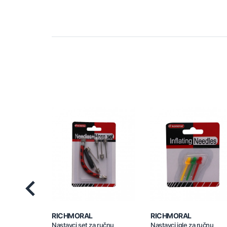
Previous
RICHMORAL
RICHMORAL
Nastavci set za ručnu
Nastavci igle za ručnu