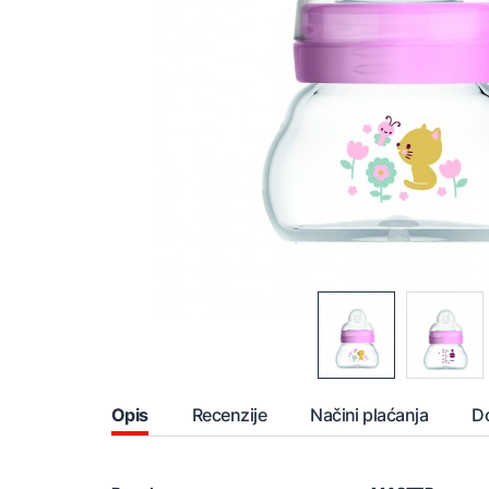
Opis
Recenzije
Načini plaćanja
D