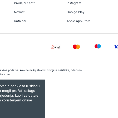
Prodajni centri
Instagram
Novosti
Goolge Play
Katalozi
Apple App Store
vilne podatke. Ako na našoj stranici otkrijete neistinite, odnosno
lus.com
.
e:
Lampa.ba
ozvanih cookiesa u skladu
o mogli pružati uslugu
rješenja, kao i za ostale
m korištenjem online