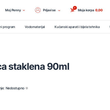
0
Moj Penny
Prijavi se
Moja korpa
0,00
ni program
Vodomaterijal
Kućanski aparati i bijela tehnika
ca staklena 90ml
je:
Nedostupno