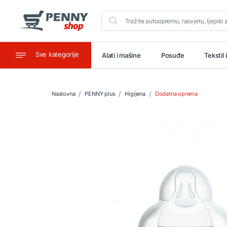
Sve kategorije
aštitu
Ugostiteljstvo
Alati i mašine
Posuđe
Tekstil 
Naslovna
PENNY plus
Higijena
Dodatna oprema