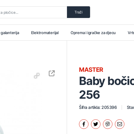
Traži
i galanterija
Elektromaterijal
Oprema i igračke za djecu
Vrt
MASTER
Baby boči
256
Šifra artikla: 205396
Stan