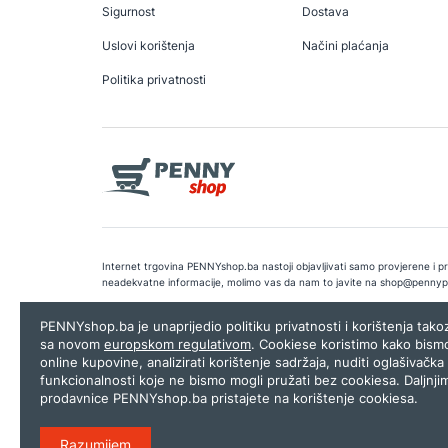
Sigurnost
Dostava
Uslovi korištenja
Načini plaćanja
Politika privatnosti
Internet trgovina PENNYshop.ba nastoji objavljivati samo provjerene i pra
neadekvatne informacije, molimo vas da nam to javite na
shop@pennyp
Copyright © 2026.
Penny plus d.o.o. Sarajevo
.
Dizajn i programiranj
PENNYshop.ba je unaprijedio politiku privatnosti i korištenja tak
sa novom
europskom regulativom
. Cookiese koristimo kako bism
online kupovine, analizirati korištenje sadržaja, nuditi oglašivačka 
funkcionalnosti koje ne bismo mogli pružati bez cookiesa. Daljnji
prodavnice PENNYshop.ba pristajete na korištenje cookiesa.
Razumijem