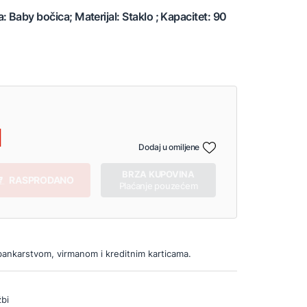
 Baby bočica; Materijal: Staklo ; Kapacitet: 90
Dodaj u omiljene
BRZA KUPOVINA
RASPRODANO
Plaćanje pouzećem
bankarstvom, virmanom i kreditnim karticama.
bi