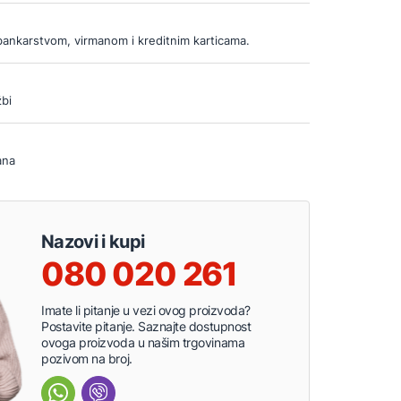
bankarstvom, virmanom i kreditnim karticama.
bi
ana
Nazovi i kupi
080 020 261
Imate li pitanje u vezi ovog proizvoda?
Postavite pitanje. Saznajte dostupnost
ovoga proizvoda u našim trgovinama
pozivom na broj.