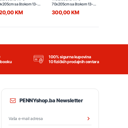
x205cm sa štokom 13-
70x205cm sa štokom 13-
830x2000x
cm i bravom desna
15cm i bravom desna
štokom lijev
20,00 KM
300,00 KM
380,00
0
100% sigurna kupovina
ebooku
10 fizičkih prodajnih centara
PENNYshop.ba Newsletter