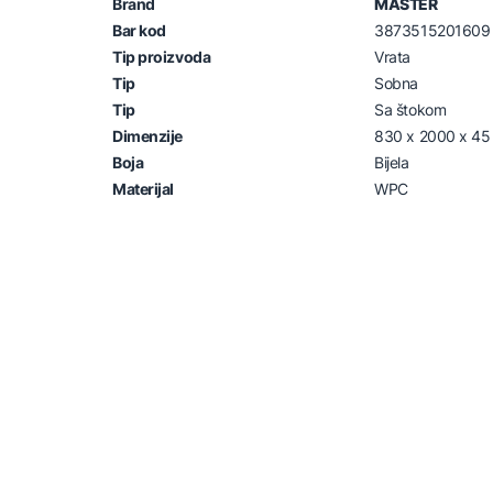
Brand
MASTER
Bar kod
3873515201609
Tip proizvoda
Vrata
Tip
Sobna
Tip
Sa štokom
Dimenzije
830 x 2000 x 4
Boja
Bijela
Materijal
WPC