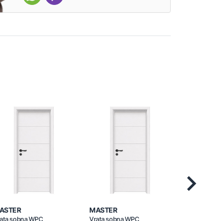
Next
ASTER
MASTER
MASTER
ata sobna WPC
Vrata sobna WPC
Vrata sobn