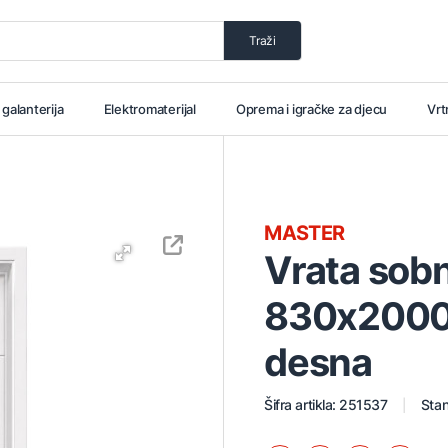
Traži
i galanterija
Elektromaterijal
Oprema i igračke za djecu
Vrt
MASTER
Vrata so
830x2000
desna
Šifra artikla: 251537
Stan