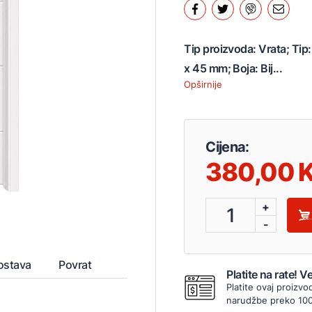
Tip proizvoda: Vrata; Tip
x 45 mm; Boja: Bij...
Opširnije
Cijena:
380,00
+
1
-
ostava
Povrat
Platite na rate! 
Platite ovaj proizvo
narudžbe preko 10