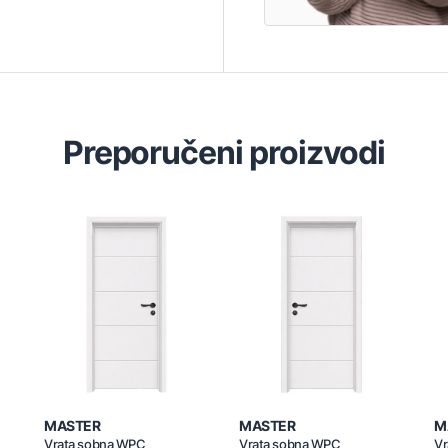
Preporučeni proizvodi
MASTER
MASTER
M
Vrata sobna WPC
Vrata sobna WPC
Vr