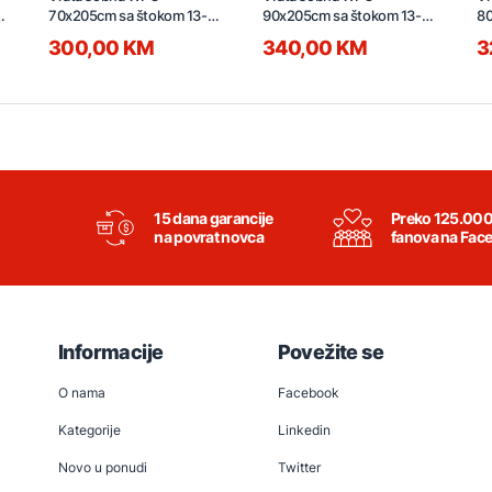
70x205cm sa štokom 13-
90x205cm sa štokom 13-
80
15cm i bravom lijeva
15cm i bravom desna
15
300,00 KM
340,00 KM
3
15 dana garancije
Preko 125.00
na povrat novca
fanova na Fac
Informacije
Povežite se
O nama
Facebook
Kategorije
Linkedin
Novo u ponudi
Twitter