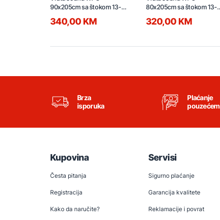
90x205cm sa štokom 13-
80x205cm sa štokom 13-
15cm i bravom lijeva
15cm i bravom lijeva
340,00 KM
320,00 KM
Brza
Plaćanje
isporuka
pouzećem
Kupovina
Servisi
Česta pitanja
Sigurno plaćanje
Registracija
Garancija kvalitete
Kako da naručite?
Reklamacije i povrat