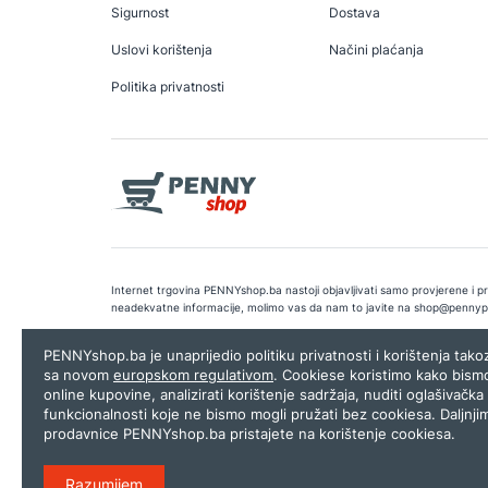
Sigurnost
Dostava
Uslovi korištenja
Načini plaćanja
Politika privatnosti
Internet trgovina PENNYshop.ba nastoji objavljivati samo provjerene i pra
neadekvatne informacije, molimo vas da nam to javite na
shop@pennyp
Copyright © 2026.
Penny plus d.o.o. Sarajevo
.
Dizajn i programiranj
PENNYshop.ba je unaprijedio politiku privatnosti i korištenja tak
sa novom
europskom regulativom
. Cookiese koristimo kako bism
online kupovine, analizirati korištenje sadržaja, nuditi oglašivačka 
funkcionalnosti koje ne bismo mogli pružati bez cookiesa. Daljnji
prodavnice PENNYshop.ba pristajete na korištenje cookiesa.
Razumijem