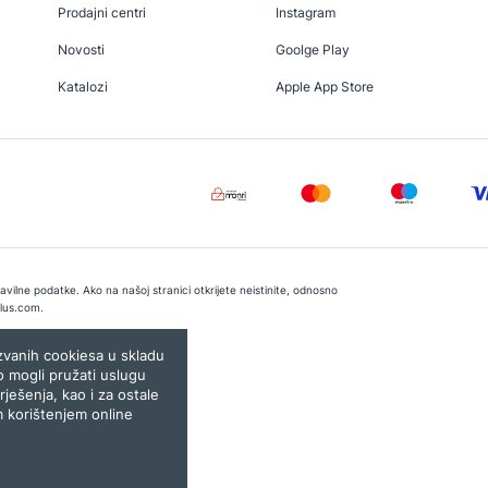
Prodajni centri
Instagram
Novosti
Goolge Play
Katalozi
Apple App Store
vilne podatke. Ako na našoj stranici otkrijete neistinite, odnosno
lus.com
.
e:
Lampa.ba
ozvanih cookiesa u skladu
o mogli pružati uslugu
rješenja, kao i za ostale
m korištenjem online