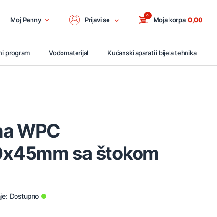
0
Moj Penny
Prijavi se
Moja korpa
0,00
ni program
Vodomaterijal
Kućanski aparati i bijela tehnika
bna WPC
x45mm sa štokom
je:
Dostupno