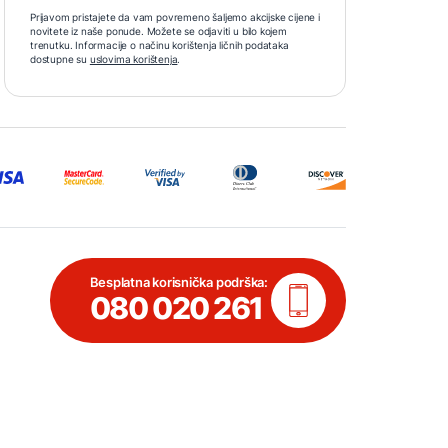
Prijavom pristajete da vam povremeno šaljemo akcijske cijene i
novitete iz naše ponude. Možete se odjaviti u bilo kojem
trenutku. Informacije o načinu korištenja ličnih podataka
dostupne su
uslovima korištenja
.
Besplatna korisnička podrška:
080 020 261