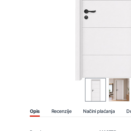
Opis
Recenzije
Načini plaćanja
D