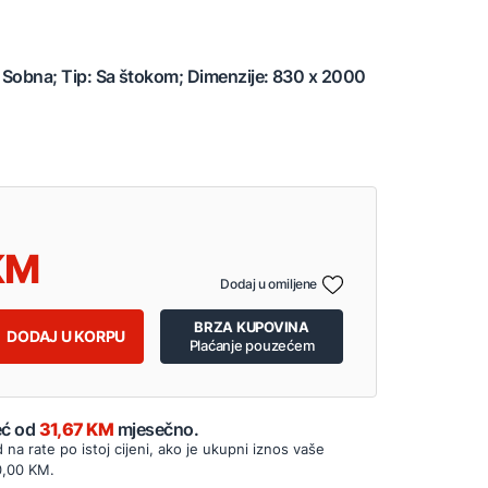
: Sobna; Tip: Sa štokom; Dimenzije: 830 x 2000
Dodaj u omiljene
BRZA KUPOVINA
DODAJ U KORPU
Plaćanje pouzećem
Već od
31,67 KM
mjesečno.
d na rate po istoj cijeni, ako je ukupni iznos vaše
0,00 KM.