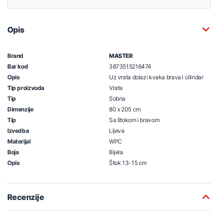
Opis
Brand
MASTER
Bar kod
3873515216474
Opis
Uz vrata dolazi kvaka brava i cilindar
Tip proizvoda
Vrata
Tip
Sobna
Dimenzije
80 x 205 cm
Tip
Sa štokom i bravom
Izvedba
Lijeva
Materijal
WPC
Boja
Bijela
Opis
Štok 13-15 cm
Recenzije