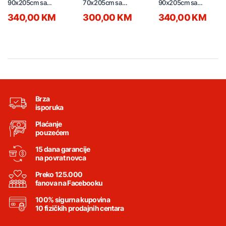
90x205cm sa
70x205cm sa
90x205cm sa
štokom 13-15cm i
štokom 13-15cm i
štokom 13-15cm i
340,00 KM
300,00 KM
340,00 KM
bravom lijeva
bravom lijeva
bravom desna
Brza
isporuka
Plaćanje
pouzećem
15 dana garancije
na povrat novca
Preko 125.000
fanova na Facebooku
100% sigurna kupovina
10 fizičkih prodajnih centara