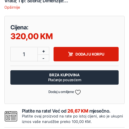
Vrata; Tip: Sobna; Dimenzije:...
Opširnije
Cijena:
320,00
+
1
DODAJ U KORPU
-
BRZA KUPOVINA
Plaćanje pouzećem
Dodaj u omiljene
Platite na rate! Već od
26,67 KM
mjesečno.
Platite ovaj proizvod na rate po istoj cijeni, ako je ukupni
iznos vaše narudžbe preko 100,00 KM.