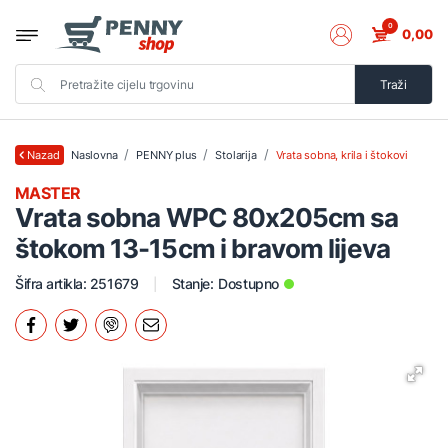
0
0,00
Traži
Naslovna
PENNY plus
Stolarija
Vrata sobna, krila i štokovi
Nazad
MASTER
Vrata sobna WPC 80x205cm sa
štokom 13-15cm i bravom lijeva
Šifra artikla: 251679
Stanje:
Dostupno