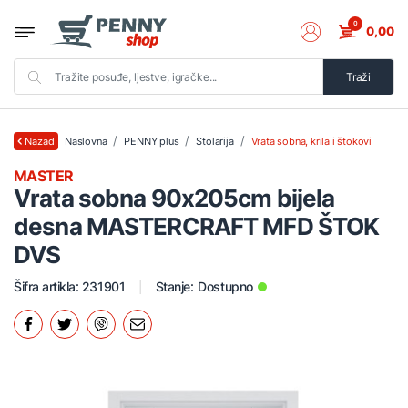
0
0,00
Traži
Naslovna
PENNY plus
Stolarija
Vrata sobna, krila i štokovi
Nazad
MASTER
Vrata sobna 90x205cm bijela
desna MASTERCRAFT MFD ŠTOK
DVS
Šifra artikla: 231901
Stanje:
Dostupno