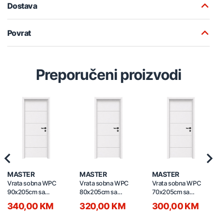
Dostava
Povrat
Preporučeni proizvodi
Previous
Nex
MASTER
MASTER
MASTER
Vrata sobna WPC
Vrata sobna WPC
Vrata sobna WPC
90x205cm sa
80x205cm sa
70x205cm sa
štokom 13-15cm i
štokom 13-15cm i
štokom 13-15cm i
340,00 KM
320,00 KM
300,00 KM
bravom lijeva
bravom lijeva
bravom lijeva