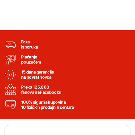
Brza
isporuka
Plaćanje
pouzećem
15 dana garancije
na povrat novca
Preko 125.000
fanova na Facebooku
100% sigurna kupovina
10 fizičkih prodajnih centara