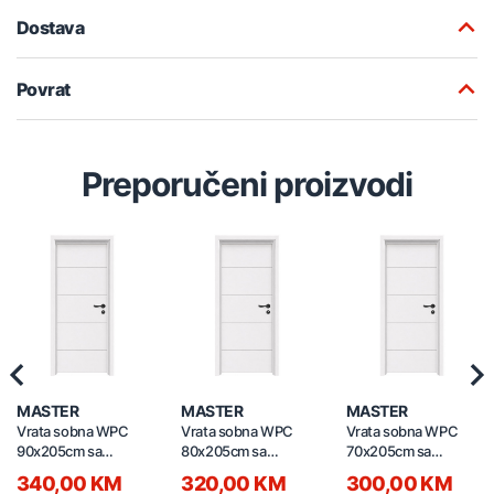
Dostava
Povrat
Preporučeni proizvodi
Previous
Nex
MASTER
MASTER
MASTER
Vrata sobna WPC
Vrata sobna WPC
Vrata sobna WPC
90x205cm sa
80x205cm sa
70x205cm sa
štokom 13-15cm i
štokom 13-15cm i
štokom 13-15cm i
340,00 KM
320,00 KM
300,00 KM
bravom lijeva
bravom lijeva
bravom lijeva