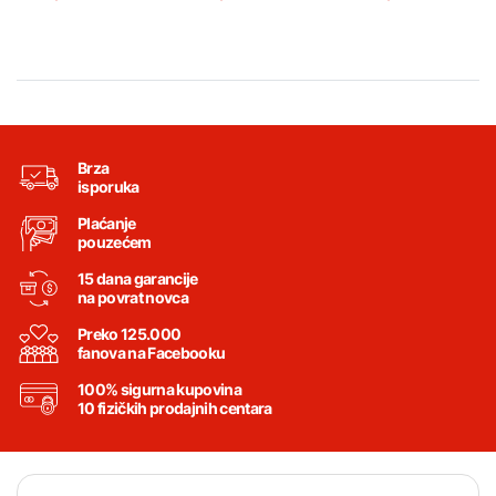
Brza
isporuka
Plaćanje
pouzećem
15 dana garancije
na povrat novca
Preko 125.000
fanova na Facebooku
100% sigurna kupovina
10 fizičkih prodajnih centara