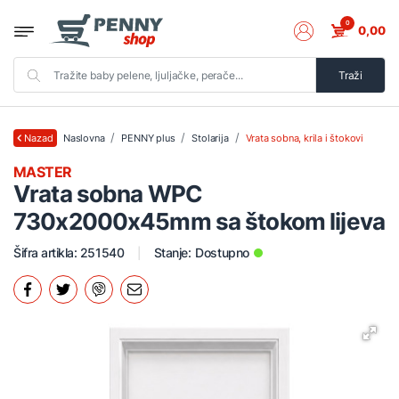
0
0,00
Traži
Naslovna
PENNY plus
Stolarija
Vrata sobna, krila i štokovi
Nazad
MASTER
Vrata sobna WPC
730x2000x45mm sa štokom lijeva
Šifra artikla: 251540
Stanje:
Dostupno