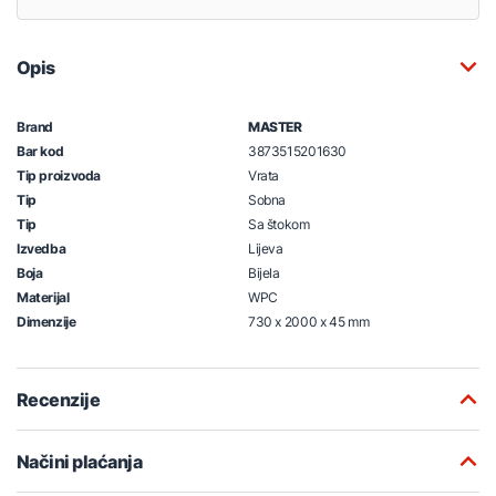
Opis
Brand
MASTER
Bar kod
3873515201630
Tip proizvoda
Vrata
Tip
Sobna
Tip
Sa štokom
Izvedba
Lijeva
Boja
Bijela
Materijal
WPC
Dimenzije
730 x 2000 x 45 mm
Recenzije
Načini plaćanja