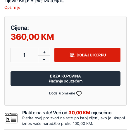
Lijeva; Boja: Bijela; Materijal...
Opširnije
Cijena:
360,00
+
1
DODAJ U KORPU
-
BRZA KUPOVINA
Plaćanje pouzećem
Dodaj u omiljene
Platite na rate! Već od
30,00 KM
mjesečno.
Platite ovaj proizvod na rate po istoj cijeni, ako je ukupni
iznos vaše narudžbe preko 100,00 KM.