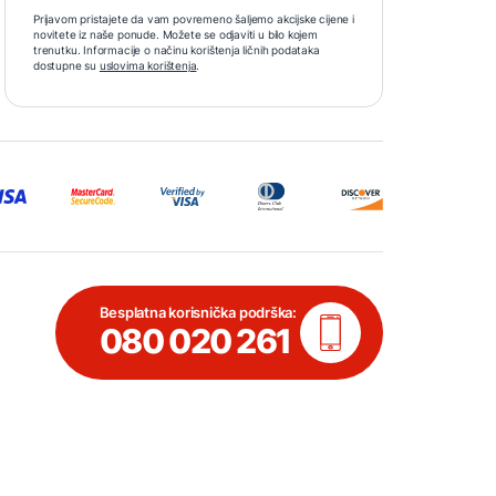
Prijavom pristajete da vam povremeno šaljemo akcijske cijene i
novitete iz naše ponude. Možete se odjaviti u bilo kojem
trenutku. Informacije o načinu korištenja ličnih podataka
dostupne su
uslovima korištenja
.
Besplatna korisnička podrška:
080 020 261