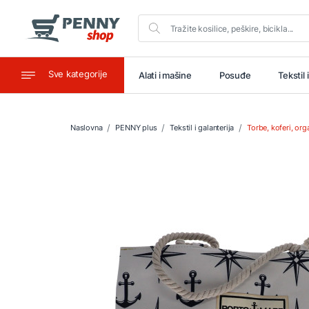
Sve kategorije
aštitu
Ugostiteljstvo
Alati i mašine
Posuđe
Tekstil 
Naslovna
PENNY plus
Tekstil i galanterija
Torbe, koferi, org