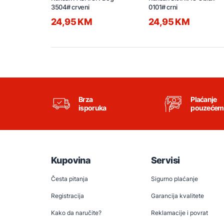
3504# crveni
0101# crni
24,95 KM
24,95 KM
Brza
Plaćanje
isporuka
pouzećem
Kupovina
Servisi
Česta pitanja
Sigurno plaćanje
Registracija
Garancija kvalitete
Kako da naručite?
Reklamacije i povrat