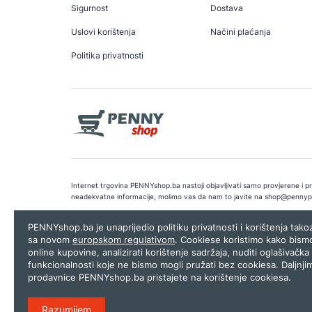
Sigurnost
Dostava
Uslovi korištenja
Načini plaćanja
Politika privatnosti
Internet trgovina PENNYshop.ba nastoji objavljivati samo provjerene i pra
neadekvatne informacije, molimo vas da nam to javite na
shop@pennyp
Copyright © 2026.
Penny plus d.o.o. Sarajevo
.
Dizajn i programiranj
PENNYshop.ba je unaprijedio politiku privatnosti i korištenja tak
sa novom
europskom regulativom
. Cookiese koristimo kako bism
online kupovine, analizirati korištenje sadržaja, nuditi oglašivačka 
funkcionalnosti koje ne bismo mogli pružati bez cookiesa. Daljnji
prodavnice PENNYshop.ba pristajete na korištenje cookiesa.
Razumijem