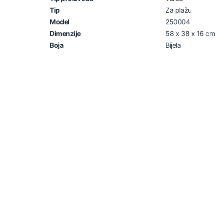
Tip
Za plažu
Model
250004
Dimenzije
58 x 38 x 16 cm
Boja
Bijela