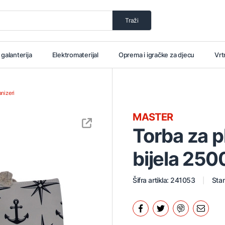
Traži
i galanterija
Elektromaterijal
Oprema i igračke za djecu
Vrt
anizeri
MASTER
Torba za 
bijela 25
Šifra artikla: 241053
Stan