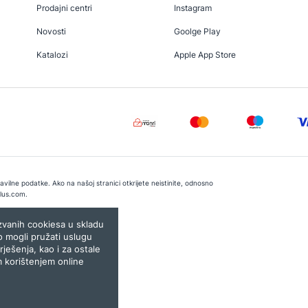
Prodajni centri
Instagram
Novosti
Goolge Play
Katalozi
Apple App Store
vilne podatke. Ako na našoj stranici otkrijete neistinite, odnosno
lus.com
.
e:
Lampa.ba
ozvanih cookiesa u skladu
o mogli pružati uslugu
rješenja, kao i za ostale
m korištenjem online