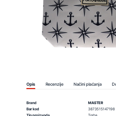
Opis
Recenzije
Načini plaćanja
D
Brand
MASTER
Bar kod
3873515147198
Tip proizvoda
Torba