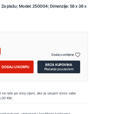
: Za plažu; Model: 250004; Dimenzije: 58 x 38 x
Dodaj u omiljene
BRZA KUPOVINA
DODAJ U KORPU
Plaćanje pouzećem
d na rate po istoj cijeni, ako je ukupni iznos vaše
0,00 KM.
bankarstvom, virmanom i kreditnim karticama.