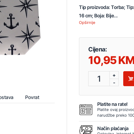
Tip proizvoda: Torba; Tip
16 cm; Boja: Bije...
Opširnije
Cijena:
10,95
+
1
-
ostava
Povrat
Platite na rate!
Platite ovaj proizvo
narudžbe preko 10
Način plaćanja
Gotovina, internet 