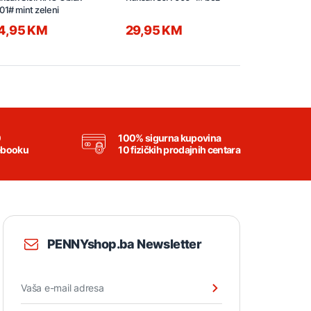
01# mint zeleni
4,95 KM
29,95 KM
29,95 K
0
100% sigurna kupovina
ebooku
10 fizičkih prodajnih centara
PENNYshop.ba Newsletter