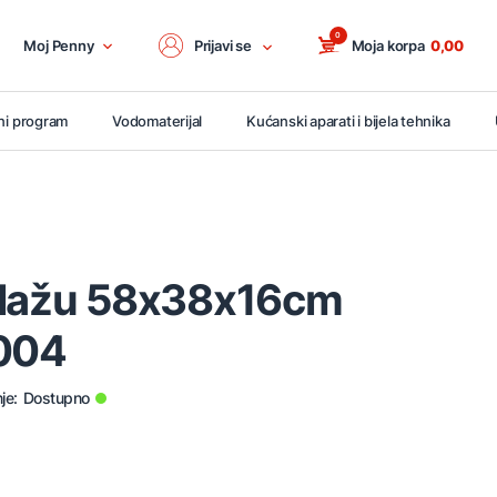
0
Moj Penny
Prijavi se
Moja korpa
0,00
ni program
Vodomaterijal
Kućanski aparati i bijela tehnika
plažu 58x38x16cm
0004
je:
Dostupno