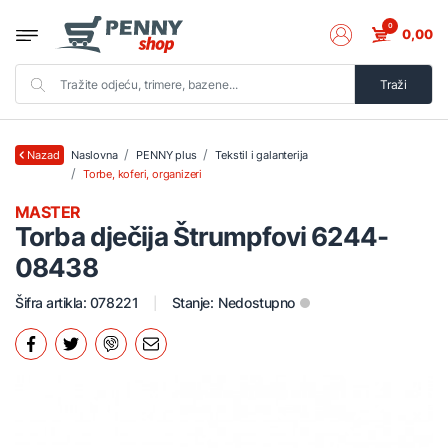
0
0,00
Traži
Naslovna
PENNY plus
Tekstil i galanterija
Nazad
Torbe, koferi, organizeri
MASTER
Torba dječija Štrumpfovi 6244-
08438
Šifra artikla: 078221
Stanje:
Nedostupno