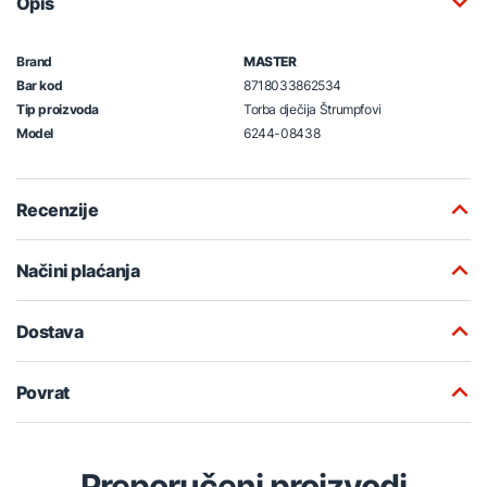
Opis
Brand
MASTER
Bar kod
8718033862534
Tip proizvoda
Torba dječija Štrumpfovi
Model
6244-08438
Recenzije
Načini plaćanja
Dostava
Povrat
Preporučeni proizvodi