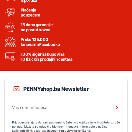
isporuka
Plaćanje
pouzećem
15 dana garancije
na povrat novca
Preko 125.000
fanova na Facebooku
100% sigurna kupovina
10 fizičkih prodajnih centara
PENNYshop.ba Newsletter
Prijavom pristajete da vam povremeno šaljemo akcijske cijene i novitete iz naše
ponude. Možete se odjaviti u bilo kojem trenutku. Informacije o načinu
korištenja ličnih podataka dostupne su
uslovima korištenja
.