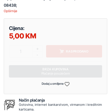
08438;
Opširnije
Cijena:
5,00
+
1
RASPRODANO
-
BRZA KUPOVINA
Plaćanje pouzećem
Dodaj u omiljene
Način plaćanja
Gotovina, internet bankarstvom, virmanom i kreditnim
karticama.