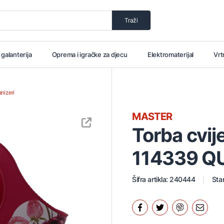
Traži
i galanterija
Oprema i igračke za djecu
Elektromaterijal
Vrt
anizeri
MASTER
Torba cvi
114339 Q
Šifra artikla: 240444
Stan