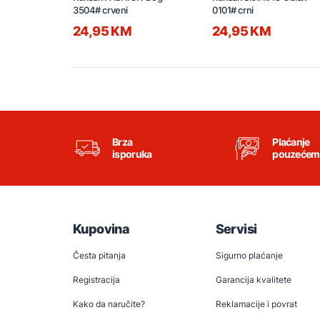
3504# crveni
0101# crni
24,95 KM
24,95 KM
Brza
Plaćanje
isporuka
pouzećem
Kupovina
Servisi
Česta pitanja
Sigurno plaćanje
Registracija
Garancija kvalitete
Kako da naručite?
Reklamacije i povrat