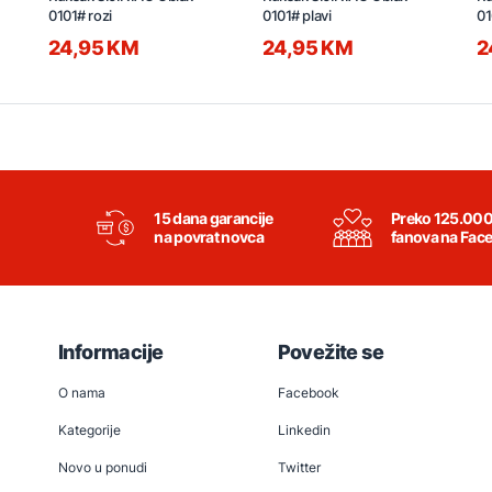
0101# rozi
0101# plavi
01
24,95 KM
24,95 KM
2
15 dana garancije
Preko 125.00
na povrat novca
fanova na Fac
Informacije
Povežite se
O nama
Facebook
Kategorije
Linkedin
Novo u ponudi
Twitter