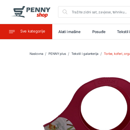
Sve kategorije
aštitu
Ugostiteljstvo
Alati i mašine
Posuđe
Tekstil 
Naslovna
PENNY plus
Tekstil i galanterija
Torbe, koferi, org