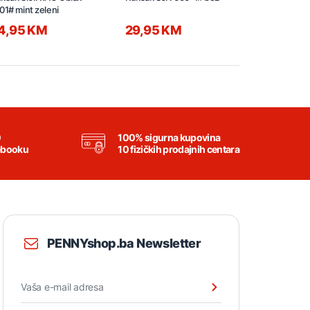
01# mint zeleni
4,95 KM
29,95 KM
29,95 K
0
100% sigurna kupovina
ebooku
10 fizičkih prodajnih centara
PENNYshop.ba Newsletter