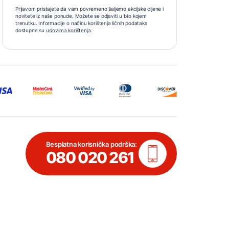
Prijavom pristajete da vam povremeno šaljemo akcijske cijene i
novitete iz naše ponude. Možete se odjaviti u bilo kojem
trenutku. Informacije o načinu korištenja ličnih podataka
dostupne su
uslovima korištenja
.
Besplatna korisnička podrška:
080 020 261