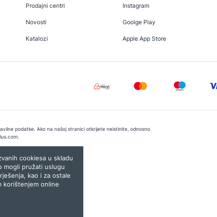
Prodajni centri
Instagram
Novosti
Goolge Play
Katalozi
Apple App Store
vilne podatke. Ako na našoj stranici otkrijete neistinite, odnosno
lus.com
.
e:
Lampa.ba
ozvanih cookiesa u skladu
o mogli pružati uslugu
rješenja, kao i za ostale
m korištenjem online