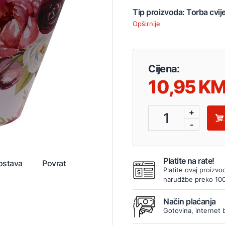
Tip proizvoda: Torba cvij
Opširnije
Cijena:
10,95
+
1
-
Platite na rate!
ostava
Povrat
Platite ovaj proizvo
narudžbe preko 10
Način plaćanja
Gotovina, internet 