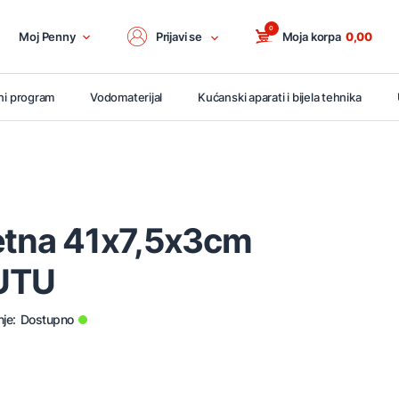
0
Moj Penny
Prijavi se
Moja korpa
0,00
ni program
Vodomaterijal
Kućanski aparati i bijela tehnika
jetna 41x7,5x3cm
UTU
je:
Dostupno