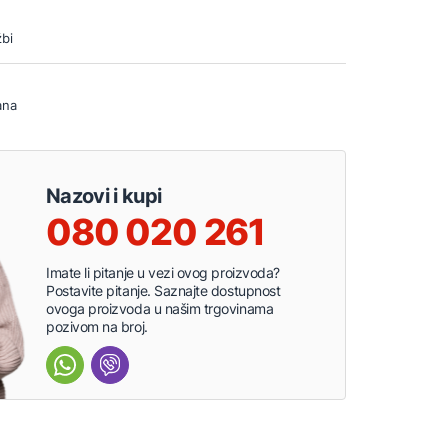
bi
ana
Nazovi i kupi
080 020 261
Imate li pitanje u vezi ovog proizvoda?
Postavite pitanje. Saznajte dostupnost
ovoga proizvoda u našim trgovinama
pozivom na broj.