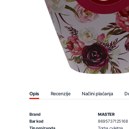
Opis
Recenzije
Načini plaćanja
D
Brand
MASTER
Bar kod
8695737125168
Tip proizvoda
Torba cvijetna