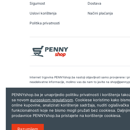
Sigurnost
Dostava
Uslovi korištenja
Načini plaćanja
Politika privatnosti
Internet trgovina PENNYshop.ba nastoji objavljivati samo provjerene i pra
neadekvatne informacije, molimo vas da nam to javite na
shop@pennyp
Copyright © 2026.
Penny plus d.o.o. Sarajevo
.
Dizajn i programiranj
PENNYshop.ba je unaprijedio politiku privatnosti i korištenja tak
sa novom
europskom regulativom
. Cookiese koristimo kako bism
online kupovine, analizirati korištenje sadržaja, nuditi oglašivačka 
funkcionalnosti koje ne bismo mogli pružati bez cookiesa. Daljnji
prodavnice PENNYshop.ba pristajete na korištenje cookiesa.
Razumijem