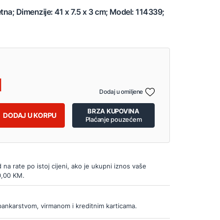
etna; Dimenzije: 41 x 7.5 x 3 cm; Model: 114339;
Dodaj u omiljene
BRZA KUPOVINA
DODAJ U KORPU
Plaćanje pouzećem
d na rate po istoj cijeni, ako je ukupni iznos vaše
0,00 KM.
bankarstvom, virmanom i kreditnim karticama.