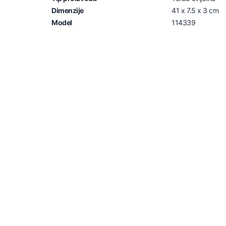
Dimenzije
41 x 7.5 x 3 cm
Model
114339