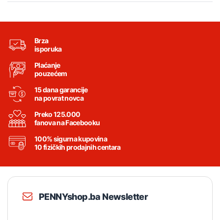
Brza
isporuka
Plaćanje
pouzećem
15 dana garancije
na povrat novca
Preko 125.000
fanova na Facebooku
100% sigurna kupovina
10 fizičkih prodajnih centara
PENNYshop.ba Newsletter