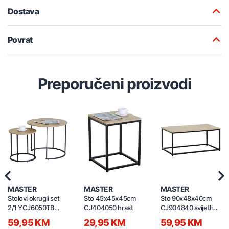
Dostava
Povrat
Preporučeni proizvodi
Previous
Nex
MASTER
MASTER
MASTER
Stolovi okrugli set
Sto 45x45x45cm
Sto 90x48x40cm
2/1 YCJ6050TB
CJ404050 hrast
CJ904840 svijetli
tamni hrast
hrast
59,95 KM
29,95 KM
59,95 KM