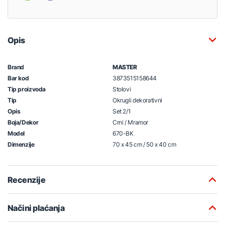
Opis
Brand
MASTER
Bar kod
3873515158644
Tip proizvoda
Stolovi
Tip
Okrugli dekorativni
Opis
Set 2/1
Boja/Dekor
Crni / Mramor
Model
670-BK
Dimenzije
70 x 45 cm / 50 x 40 cm
Recenzije
Načini plaćanja