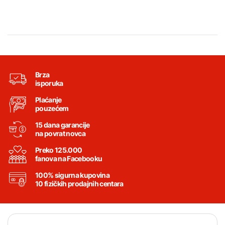
Brza
isporuka
Plaćanje
pouzećem
15 dana garancije
na povrat novca
Preko 125.000
fanova na Facebooku
100% sigurna kupovina
10 fizičkih prodajnih centara