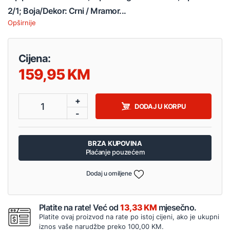
2/1; Boja/Dekor: Crni / Mramor...
Opširnije
Cijena:
159,95
+
1
DODAJ U KORPU
-
BRZA KUPOVINA
Plaćanje pouzećem
Dodaj u omiljene
Platite na rate! Već od
13,33 KM
mjesečno.
Platite ovaj proizvod na rate po istoj cijeni, ako je ukupni
iznos vaše narudžbe preko 100,00 KM.