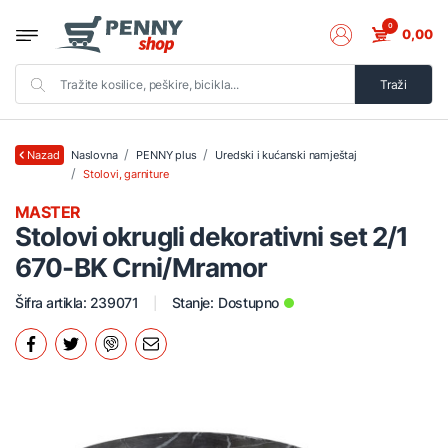
0
0,00
Traži
Naslovna
PENNY plus
Uredski i kućanski namještaj
Nazad
Stolovi, garniture
MASTER
Stolovi okrugli dekorativni set 2/1
670-BK Crni/Mramor
Šifra artikla: 239071
Stanje:
Dostupno