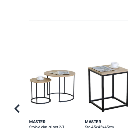
Previous
MASTER
MASTER
Stolovi okrugli set 2/1
Sto 45x45x45cm