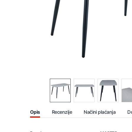
Opis
Recenzije
Načini plaćanja
D