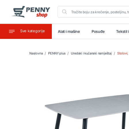
Sve kategorije
aštitu
Ugostiteljstvo
Alati i mašine
Posuđe
Tekstil 
Naslovna
PENNY plus
Uredski i kućanski namještaj
Stolovi,