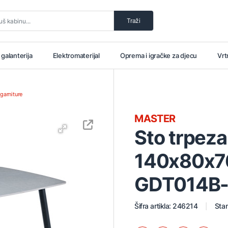
Traži
i galanterija
Elektromaterijal
Oprema i igračke za djecu
Vrt
 garniture
MASTER
Sto trpeza
140x80x7
GDT014B-3
Šifra artikla: 246214
Stan