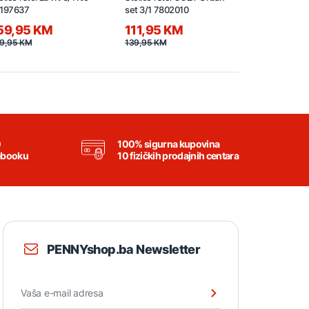
7197637
set 3/1 7802010
rattan 7803
59,95 KM
111,95 KM
51,95 K
9,95 KM
139,95 KM
64,95 KM
0
100% sigurna kupovina
ebooku
10 fizičkih prodajnih centara
PENNYshop.ba Newsletter