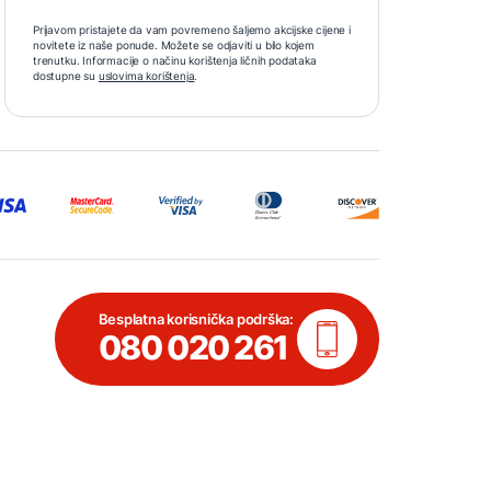
Prijavom pristajete da vam povremeno šaljemo akcijske cijene i
novitete iz naše ponude. Možete se odjaviti u bilo kojem
trenutku. Informacije o načinu korištenja ličnih podataka
dostupne su
uslovima korištenja
.
Besplatna korisnička podrška:
080 020 261