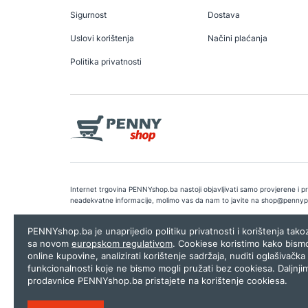
Sigurnost
Dostava
Uslovi korištenja
Načini plaćanja
Politika privatnosti
Internet trgovina PENNYshop.ba nastoji objavljivati samo provjerene i pra
neadekvatne informacije, molimo vas da nam to javite na
shop@pennyp
Copyright © 2026.
Penny plus d.o.o. Sarajevo
.
Dizajn i programiranj
PENNYshop.ba je unaprijedio politiku privatnosti i korištenja tak
sa novom
europskom regulativom
. Cookiese koristimo kako bism
online kupovine, analizirati korištenje sadržaja, nuditi oglašivačka 
funkcionalnosti koje ne bismo mogli pružati bez cookiesa. Daljnji
prodavnice PENNYshop.ba pristajete na korištenje cookiesa.