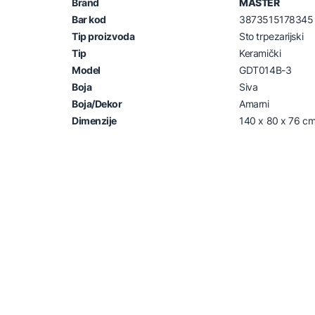
Brand
MASTER
Bar kod
3873515178345
Tip proizvoda
Sto trpezarijski
Tip
Keramički
Model
GDT014B-3
Boja
Siva
Boja/Dekor
Amarni
Dimenzije
140 x 80 x 76 c