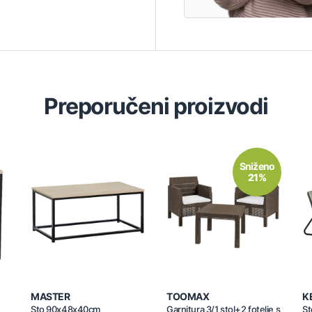
Preporučeni proizvodi
Sniženo
21%
MASTER
TOOMAX
K
Sto 90x48x40cm
Garnitura 3/1 stol+2 fotelje s
St