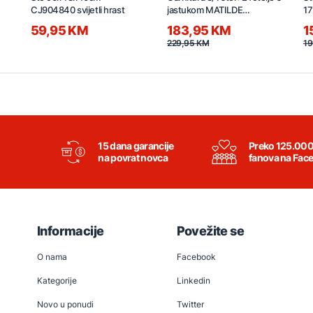
CJ904840 svijetli hrast
jastukom MATILDE
1
Z0116R5-3500 smeđa
59,95 KM
183,95 KM
1
229,95 KM
19
15 dana garancije
Preko 125.00
na povrat novca
fanova na Fac
Informacije
Povežite se
O nama
Facebook
Kategorije
Linkedin
Novo u ponudi
Twitter