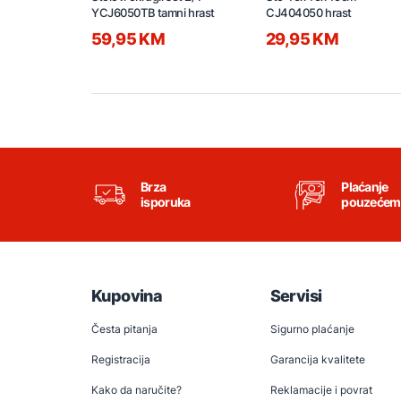
YCJ6050TB tamni hrast
CJ404050 hrast
59,95 KM
29,95 KM
Brza
Plaćanje
isporuka
pouzećem
Kupovina
Servisi
Česta pitanja
Sigurno plaćanje
Registracija
Garancija kvalitete
Kako da naručite?
Reklamacije i povrat