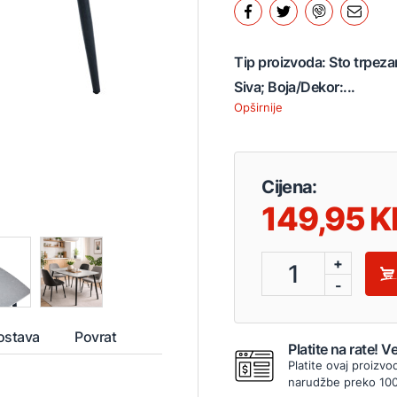
Tip proizvoda: Sto trpeza
Siva; Boja/Dekor:...
Opširnije
Cijena:
149,95
+
1
-
ostava
Povrat
Platite na rate! 
Platite ovaj proizvo
narudžbe preko 10