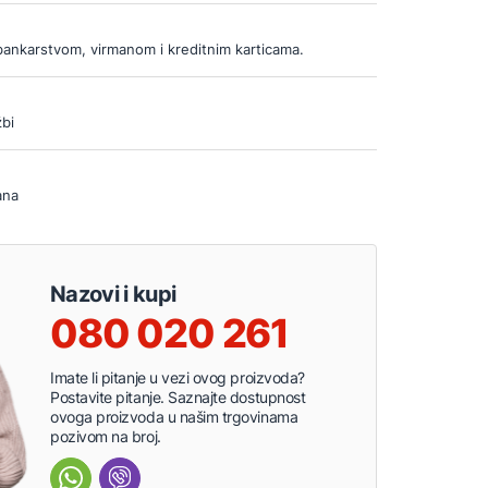
bankarstvom, virmanom i kreditnim karticama.
bi
ana
Nazovi i kupi
080 020 261
Imate li pitanje u vezi ovog proizvoda?
Postavite pitanje. Saznajte dostupnost
ovoga proizvoda u našim trgovinama
pozivom na broj.