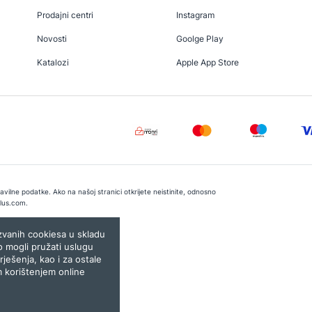
Prodajni centri
Instagram
Novosti
Goolge Play
Katalozi
Apple App Store
vilne podatke. Ako na našoj stranici otkrijete neistinite, odnosno
lus.com
.
e:
Lampa.ba
ozvanih cookiesa u skladu
o mogli pružati uslugu
rješenja, kao i za ostale
m korištenjem online