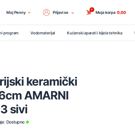
0
Moj Penny
Prijavi se
Moja korpa
0,00
ni program
Vodomaterijal
Kućanski aparati i bijela tehnika
rijski keramički
6cm AMARNI
 sivi
je:
Dostupno