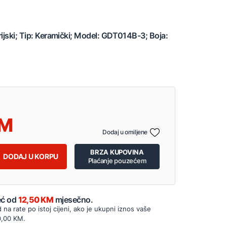
rijski; Tip: Keramički; Model: GDT014B-3; Boja:
Dodaj u omiljene
BRZA KUPOVINA
DODAJ U KORPU
Plaćanje pouzećem
Već od
12,50 KM
mjesečno.
d na rate po istoj cijeni, ako je ukupni iznos vaše
0,00 KM.