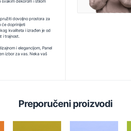
o svakim dekorom i stilom
užiti dovoljno prostora za
će doprinijeti
og kvaliteta i izrađen je od
 i trajnost.
dizajnom i elegancijom, Panel
n izbor za vas. Neka vaš
Preporučeni proizvodi