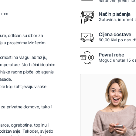
narudžbe preko 10
2 mm
Način plaćanja
Gotovina, internet 
Cijena dostave
ure, odličan su izbor za
60,00 KM po narudž
ja u prostorima izloženim
Povrat robe
ornosti na vlagu, abraziju,
Moguć unutar 15 d
mperature, što ih čini idealnim
injske radne ploče, oblaganje
fasade.
re koji zahtijevaju visoke
o za privatne domove, tako i
arce, ogrebotine, toplinu i
održavanje. Također, svijetlo