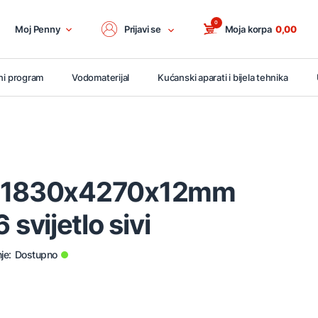
0
Moj Penny
Prijavi se
Moja korpa
0,00
ni program
Vodomaterijal
Kućanski aparati i bijela tehnika
L 1830x4270x12mm
vijetlo sivi
je:
Dostupno