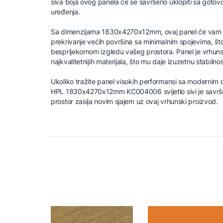
siva boja ovog panela će se savršeno uklopiti sa gotov
uređenja.
Sa dimenzijama 1830x4270x12mm, ovaj panel će vam pr
prekrivanje većih površina sa minimalnim spojevima, što 
besprijekornom izgledu vašeg prostora. Panel je vrhunsk
najkvalitetnijih materijala, što mu daje izuzetnu stabilnost
Ukoliko tražite panel visokih performansi sa modernim 
HPL 1830x4270x12mm KC004006 svijetlo sivi je savrše
prostor zasija novim sjajem uz ovaj vrhunski proizvod.