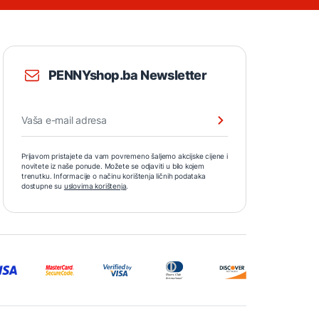
PENNYshop.ba Newsletter
Prijavom pristajete da vam povremeno šaljemo akcijske cijene i
novitete iz naše ponude. Možete se odjaviti u bilo kojem
trenutku. Informacije o načinu korištenja ličnih podataka
dostupne su
uslovima korištenja
.