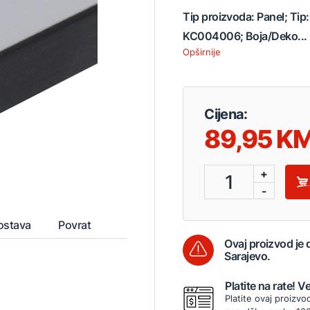
Tip proizvoda: Panel; Tip
KC004006; Boja/Deko...
Opširnije
Cijena:
89,95
+
1
-
ostava
Povrat
Ovaj proizvod je
Sarajevo.
Platite na rate! 
Platite ovaj proizvo