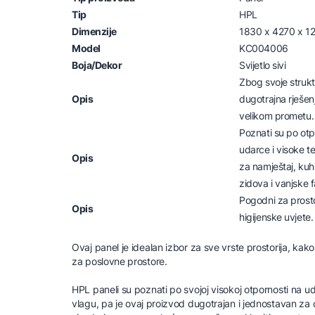
Tip
HPL
Dimenzije
1830 x 4270 x 1
Model
KC004006
Boja/Dekor
Svijetlo sivi
Zbog svoje strukt
Opis
dugotrajna rješen
velikom prometu.
Poznati su po otp
udarce i visoke te
Opis
za namještaj, kuh
zidova i vanjske 
Pogodni za prosto
Opis
higijenske uvjete.
Ovaj panel je idealan izbor za sve vrste prostorija, kak
za poslovne prostore.
HPL paneli su poznati po svojoj visokoj otpornosti na ud
vlagu, pa je ovaj proizvod dugotrajan i jednostavan za 