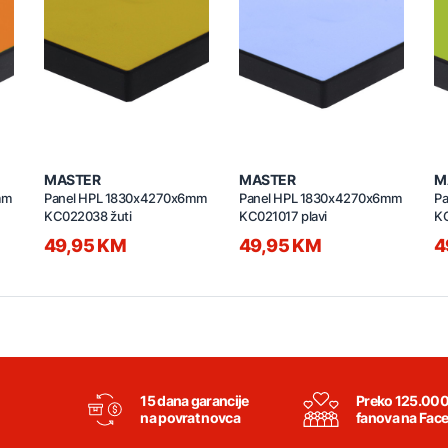
MASTER
MASTER
M
mm
Panel HPL 1830x4270x6mm
Panel HPL 1830x4270x6mm
P
KC022038 žuti
KC021017 plavi
KC
49,95 KM
49,95 KM
4
15 dana garancije
Preko 125.00
na povrat novca
fanova na Fac