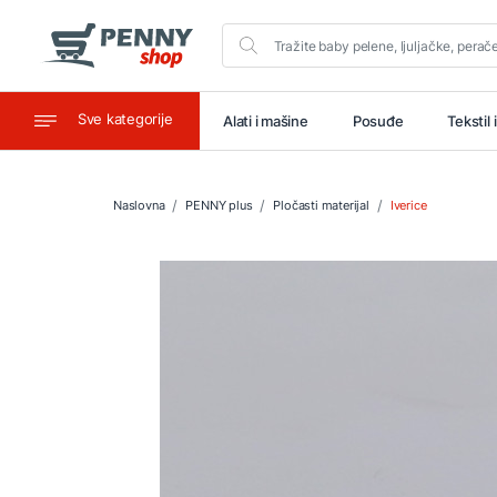
Sve kategorije
aštitu
Ugostiteljstvo
Alati i mašine
Posuđe
Tekstil 
Naslovna
PENNY plus
Pločasti materijal
Iverice