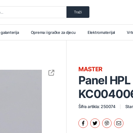
Traži
i galanterija
Oprema i igračke za djecu
Elektromaterijal
Vrt
MASTER
Panel HP
KC004006 s
Šifra artikla: 250074
Stan