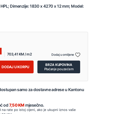
: HPL; Dimenzije: 1830 x 4270 x 12 mm; Model:
703,41 KM / m2
Dodaj u omiljene
BRZA KUPOVINA
DODAJ U KORPU
Plaćanje pouzećem
 dostupan samo za dostavne adrese u Kantonu
Već od
7,50 KM
mjesečno.
d na rate po istoj cijeni, ako je ukupni iznos vaše