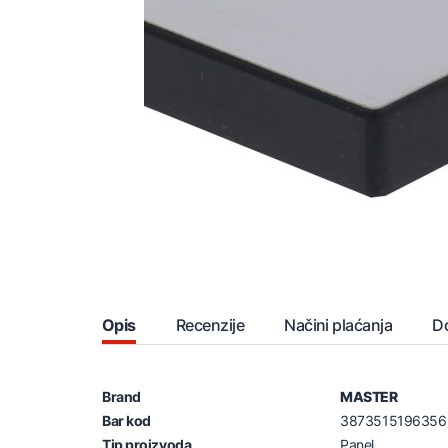
Opis
Recenzije
Načini plaćanja
D
Brand
MASTER
Bar kod
3873515196356
Tip proizvoda
Panel