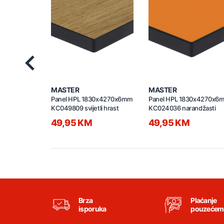
Previous
MASTER
MASTER
Panel HPL 1830x4270x6mm
Panel HPL 1830x4270x6
KC049809 svijetli hrast
KC024036 narandžasti
49,95 KM
49,95 KM
Brza
Plaćanje
isporuka
pouzećem