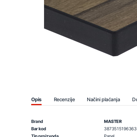
Opis
Recenzije
Načini plaćanja
D
Brand
MASTER
Bar kod
3873515196363
Tip proizvoda
Panel