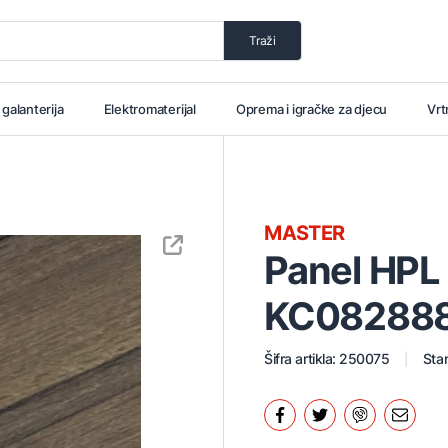
Traži
i galanterija
Elektromaterijal
Oprema i igračke za djecu
Vrt
MASTER
Panel HP
KC082888 
Šifra artikla: 250075
Stan