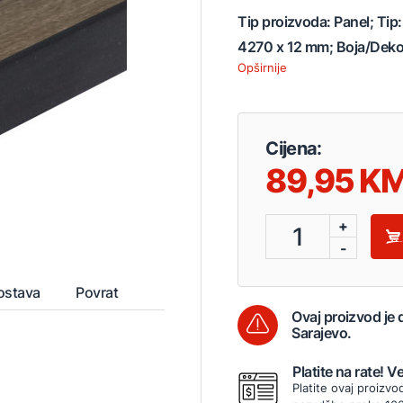
Tip proizvoda: Panel; Ti
4270 x 12 mm; Boja/Deko.
Opširnije
Cijena:
89,95
+
1
-
ostava
Povrat
Ovaj proizvod je
Sarajevo.
Platite na rate! 
Platite ovaj proizvo