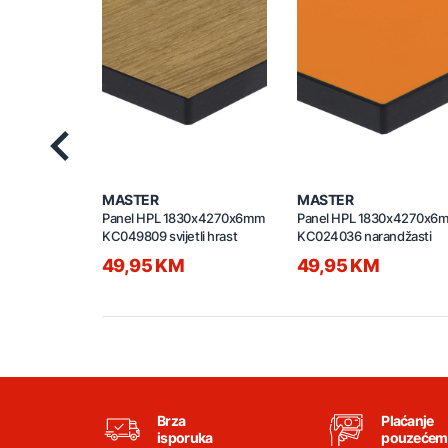
Previous
MASTER
MASTER
Panel HPL 1830x4270x6mm
Panel HPL 1830x4270x6
KC049809 svijetli hrast
KC024036 narandžasti
49,95 KM
49,95 KM
Brza
Plaćanje
isporuka
pouzećem