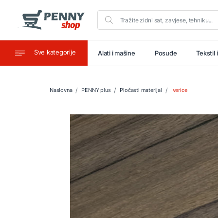
Sve kategorije
aštitu
Ugostiteljstvo
Alati i mašine
Posuđe
Tekstil 
Naslovna
PENNY plus
Pločasti materijal
Iverice