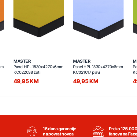
MASTER
MASTER
M
mm
Panel HPL 1830x4270x6mm
Panel HPL 1830x4270x6mm
P
KC022038 žuti
KC021017 plavi
KC
49,95 KM
49,95 KM
4
15 dana garancije
Preko 125.00
na povrat novca
fanova na Fac