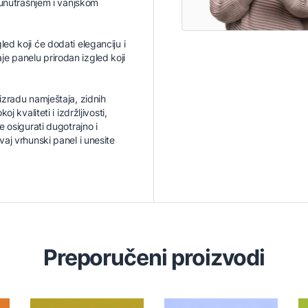
u unutrašnjem i vanjskom
ed koji će dodati eleganciju i
e panelu prirodan izgled koji
izradu namještaja, zidnih
j kvaliteti i izdržljivosti,
sigurati dugotrajno i
vaj vrhunski panel i unesite
Preporučeni proizvodi