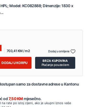
p: HPL; Model: KC082888; Dimenzije: 1830 x
..
703,41 KM / m2
Dodaj u omiljene
BRZA KUPOVINA
DODAJ U KORPU
Plaćanje pouzećem
 dostupan samo za dostavne adrese u Kantonu
Već od
7,50 KM
mjesečno.
d na rate po istoj cijeni, ako je ukupni iznos vaše