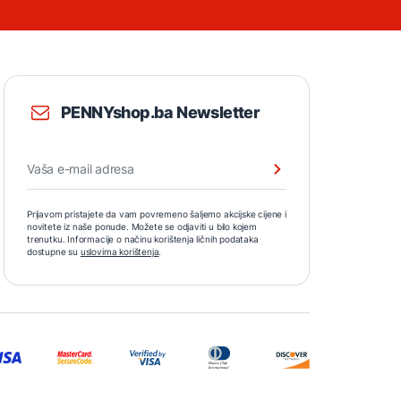
PENNYshop.ba Newsletter
Prijavom pristajete da vam povremeno šaljemo akcijske cijene i
novitete iz naše ponude. Možete se odjaviti u bilo kojem
trenutku. Informacije o načinu korištenja ličnih podataka
dostupne su
uslovima korištenja
.