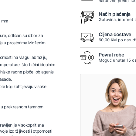
narudžbe preko 10
Način plaćanja
Gotovina, internet 
2 mm
Cijena dostave
ure, odličan su izbor za
60,00 KM po narudž
ja u prostorima izloženim
Povrat robe
ornosti na vlagu, abraziju,
Moguć unutar 15 d
mperature, što ih čini idealnim
injske radne ploče, oblaganje
fasade.
re koji zahtijevaju visoke
zi u prekrasnom tamnom
avljen je visokopritisna
je izdržljivosti i otpornosti