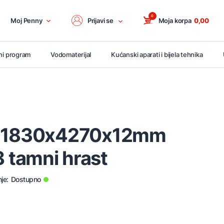
0
Moj Penny
Prijavi se
Moja korpa
0,00
ni program
Vodomaterijal
Kućanski aparati i bijela tehnika
L 1830x4270x12mm
tamni hrast
je:
Dostupno