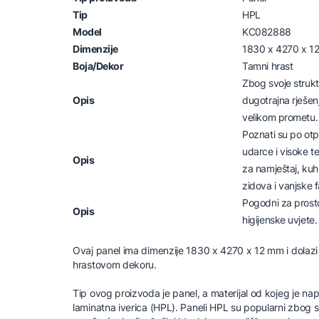
Tip
HPL
Model
KC082888
Dimenzije
1830 x 4270 x 1
Boja/Dekor
Tamni hrast
Zbog svoje strukt
Opis
dugotrajna rješen
velikom prometu.
Poznati su po otp
udarce i visoke te
Opis
za namještaj, kuh
zidova i vanjske 
Pogodni za prosto
Opis
higijenske uvjete.
Ovaj panel ima dimenzije 1830 x 4270 x 12 mm i dola
hrastovom dekoru.
Tip ovog proizvoda je panel, a materijal od kojeg je napr
laminatna iverica (HPL). Paneli HPL su popularni zbog svo