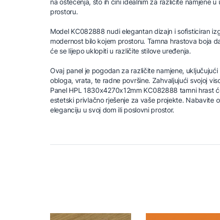
na oštećenja, što ih čini idealnim za različite namjene 
prostoru.
Model KC082888 nudi elegantan dizajn i sofisticiran izgl
modernost bilo kojem prostoru. Tamna hrastova boja daj
će se lijepo uklopiti u različite stilove uređenja.
Ovaj panel je pogodan za različite namjene, uključujući 
obloga, vrata, te radne površine. Zahvaljujući svojoj visoko
Panel HPL 1830x4270x12mm KC082888 tamni hrast će o
estetski privlačno rješenje za vaše projekte. Nabavite o
eleganciju u svoj dom ili poslovni prostor.