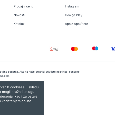
Prodajni centri
Instagram
Novosti
Goolge Play
Katalozi
Apple App Store
vilne podatke. Ako na našoj stranici otkrijete neistinite, odnosno
lus.com
.
e:
Lampa.ba
ozvanih cookiesa u skladu
o mogli pružati uslugu
rješenja, kao i za ostale
m korištenjem online