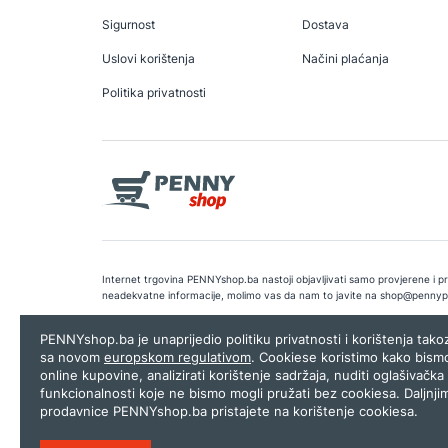
Sigurnost
Dostava
Uslovi korištenja
Načini plaćanja
Politika privatnosti
Internet trgovina PENNYshop.ba nastoji objavljivati samo provjerene i pra
neadekvatne informacije, molimo vas da nam to javite na
shop@pennyp
Copyright © 2026.
Penny plus d.o.o. Sarajevo
.
Dizajn i programiranj
PENNYshop.ba je unaprijedio politiku privatnosti i korištenja tak
sa novom
europskom regulativom
. Cookiese koristimo kako bism
online kupovine, analizirati korištenje sadržaja, nuditi oglašivačka 
funkcionalnosti koje ne bismo mogli pružati bez cookiesa. Daljnji
prodavnice PENNYshop.ba pristajete na korištenje cookiesa.