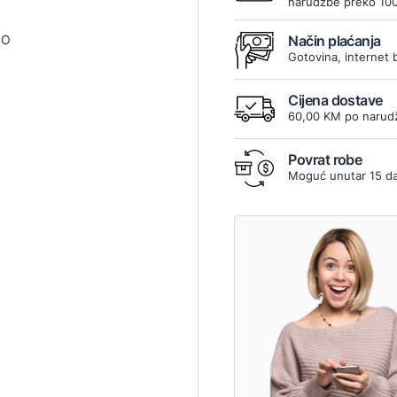
narudžbe preko 10
IO
Način plaćanja
Gotovina, internet 
Cijena dostave
60,00 KM po narudž
Povrat robe
Moguć unutar 15 d