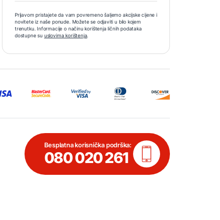
Prijavom pristajete da vam povremeno šaljemo akcijske cijene i
novitete iz naše ponude. Možete se odjaviti u bilo kojem
trenutku. Informacije o načinu korištenja ličnih podataka
dostupne su
uslovima korištenja
.
Besplatna korisnička podrška:
080 020 261