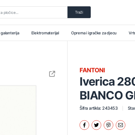
Traži
i galanterija
Elektromaterijal
Oprema i igračke za djecu
Vrt
FANTONI
Iverica 
BIANCO G
Šifra artikla: 243453
Stan