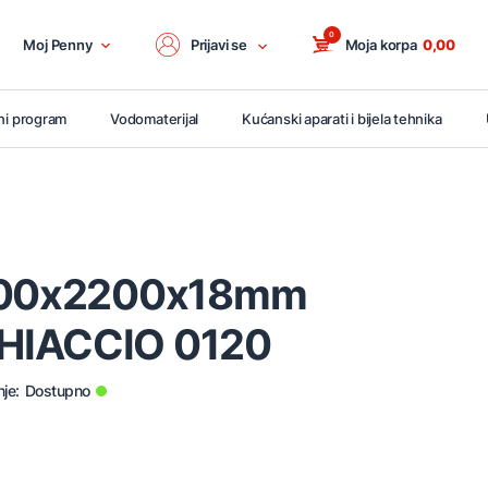
0
Moj Penny
Prijavi se
Moja korpa
0,00
ni program
Vodomaterijal
Kućanski aparati i bijela tehnika
2800x2200x18mm
HIACCIO 0120
je:
Dostupno