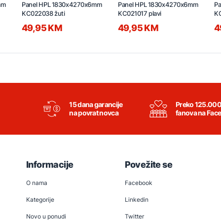
mm
Panel HPL 1830x4270x6mm
Panel HPL 1830x4270x6mm
P
KC022038 žuti
KC021017 plavi
KC
49,95 KM
49,95 KM
4
15 dana garancije
Preko 125.00
na povrat novca
fanova na Fac
Informacije
Povežite se
O nama
Facebook
Kategorije
Linkedin
Novo u ponudi
Twitter