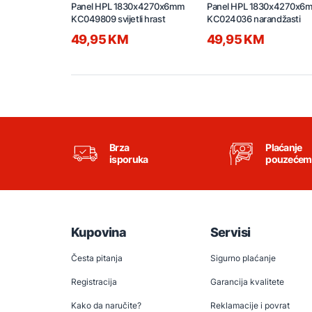
Panel HPL 1830x4270x6mm
Panel HPL 1830x4270x6
KC049809 svijetli hrast
KC024036 narandžasti
49,95 KM
49,95 KM
Brza
Plaćanje
isporuka
pouzećem
Kupovina
Servisi
Česta pitanja
Sigurno plaćanje
Registracija
Garancija kvalitete
Kako da naručite?
Reklamacije i povrat