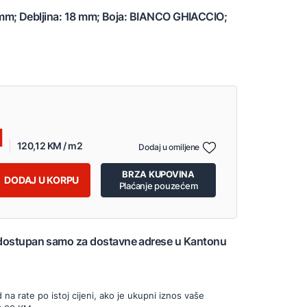
mm; Debljina: 18 mm; Boja: BIANCO GHIACCIO;
120,12 KM / m2
Dodaj u omiljene
BRZA KUPOVINA
DODAJ U KORPU
Plaćanje pouzećem
 dostupan samo za dostavne adrese u Kantonu
d na rate po istoj cijeni, ako je ukupni iznos vaše