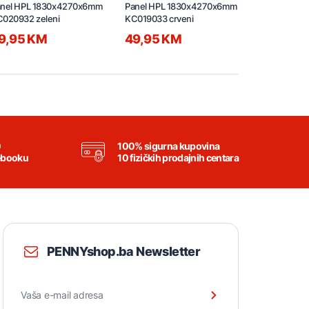
anel HPL 1830x4270x6mm
Panel HPL 1830x4270x6mm
Panel HPL
020932 zeleni
KC019033 crveni
1830x4270
KC049809 svi
9,95 KM
49,95 KM
89,95 K
0
100% sigurna kupovina
ebooku
10 fizičkih prodajnih centara
PENNYshop.ba Newsletter