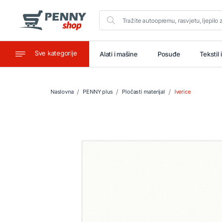
Sve kategorije
aštitu
Ugostiteljstvo
Alati i mašine
Posuđe
Tekstil 
Naslovna
PENNY plus
Pločasti materijal
Iverice