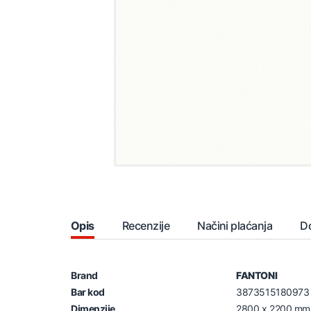
Opis
Recenzije
Načini plaćanja
D
Brand
FANTONI
Bar kod
3873515180973
Dimenzije
2800 x 2200 mm