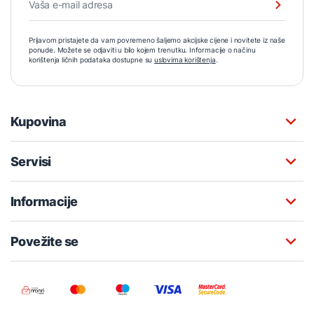
Prijavom pristajete da vam povremeno šaljemo akcijske cijene i novitete iz naše
ponude. Možete se odjaviti u bilo kojem trenutku. Informacije o načinu
korištenja ličnih podataka dostupne su
uslovima korištenja
.
Kupovina
Servisi
Informacije
Povežite se