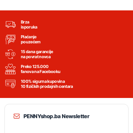
Brza
isporuka
Plaćanje
pouzećem
15 dana garancije
na povrat novca
Preko 125.000
fanova na Facebooku
100% sigurna kupovina
10 fizičkih prodajnih centara
PENNYshop.ba Newsletter