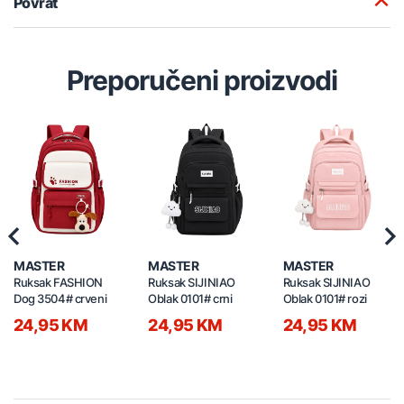
Povrat
Preporučeni proizvodi
Previous
Nex
MASTER
MASTER
MASTER
Ruksak FASHION
Ruksak SIJINIAO
Ruksak SIJINIAO
Dog 3504# crveni
Oblak 0101# crni
Oblak 0101# rozi
24,95 KM
24,95 KM
24,95 KM