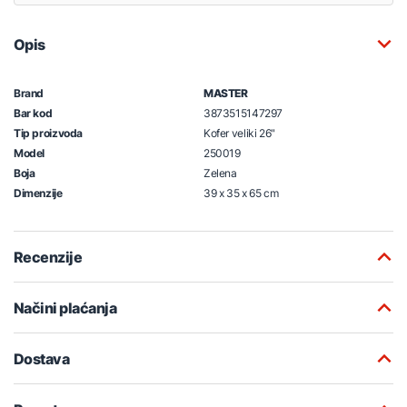
Opis
Brand
MASTER
Bar kod
3873515147297
Tip proizvoda
Kofer veliki 26"
Model
250019
Boja
Zelena
Dimenzije
39 x 35 x 65 cm
Recenzije
Načini plaćanja
Dostava