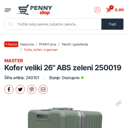
0
0,00
Traži
Naslovna
PENNY plus
Tekstil i galanterija
Nazad
Torbe, koferi, organizeri
MASTER
Kofer veliki 26" ABS zeleni 250019
Šifra artikla: 240101
Stanje:
Dostupno