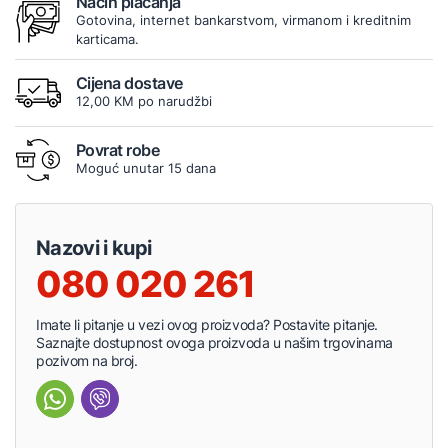
Način plaćanja
Gotovina, internet bankarstvom, virmanom i kreditnim
karticama.
Cijena dostave
12,00 KM po narudžbi
Povrat robe
Moguć unutar 15 dana
Nazovi i kupi
080 020 261
Imate li pitanje u vezi ovog proizvoda? Postavite pitanje.
Saznajte dostupnost ovoga proizvoda u našim trgovinama
pozivom na broj.